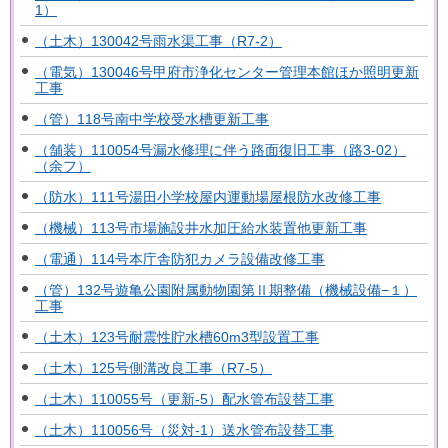
1）
（土木）130042号雨水渠工事（R7-2）
（電気）130046号甲府市浄化センター管理本館ほか照明更新
工事
（管）118号南中学校受水槽更新工事
（舗装）110054号漏水修理に伴う路面復旧工事（路3-02）
（余フ）
（防水）111号湯田小学校屋内運動場屋根防水改修工事
（機械）113号市場施設井水加圧給水装置他更新工事
（電通）114号本庁舎防犯カメラ設備改修工事
（管）132号遊亀公園附属動物園第Ⅱ期整備（機械設備−１）
工事
（土木）123号耐震性貯水槽60m3型設置工事
（土木）125号側溝改良工事（R7-5）
（土木）110055号（更新-5）配水管布設替工事
（土木）110056号（災対-1）送水管布設替工事