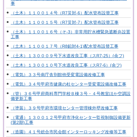
事
（土木）１１００１４号（R7災対-6）配水管布設替工事
（土木）１１００１５号（R7災対-7）配水管布設替工事
（土木）１１００１６号（そ-3）非常用貯水槽緊急遮断弁設置
工事
（土木）１１００１７号（R8鉛対4-1)配水管布設替工事
（土木）１３０００９号下水道改良工事（スR7-25）(余フ)
（土木）１３００１０号下水道改良工事（スR7-6）(余フ)
（電気）３３号南庁舎別館他受変電設備改修工事
（電気）３４号甲府市健康の杜センター受変電設備改修工事
（管）３６号甲府商科専門学校Ｂ棟３号・４号教室ほか空調設
備更新工事
（塗装）３９号甲府市環境センター管理棟外壁改修工事
（電通）１３００１２号甲府市浄化センター監視制御設備更新
(第2期)工事
（造園）４１号総合市民会館インターロッキング改修等工事