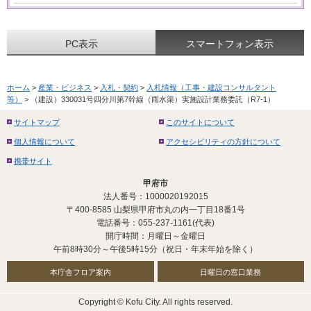
PC表示
スマートフォン表示
ホーム
>
産業・ビジネス
>
入札・契約
>
入札情報（工事・建設コンサルタント
等）
> （建設）330031号四分川第7幹線（雨水渠）実施設計業務委託（R7-1）
サイトマップ
このサイトについて
個人情報について
アクセシビリティの方針について
携帯サイト
甲府市
法人番号：1000020192015
〒400-8585 山梨県甲府市丸の内一丁目18番1号
電話番号：055-237-1161(代表)
開庁時間：月曜日～金曜日
午前8時30分～午後5時15分（祝日・年末年始を除く）
本庁舎フロア案内
日曜日の窓口業務
Copyright © Kofu City. All rights reserved.