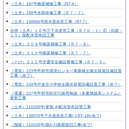
（土木）187号橋梁補修工事（R7-6）
（土木）198号水路改修工事（Ｒ７－７）
（土木）130066号雨水渠改良工事（R7-7）
合併（土木）１０号①下水道管工事（Ｒ７Ｄ－１）②（街路－
１５）仮配水管布設工事
（土木）２０９号橋梁補修工事（Ｒ７－８）
（土木）２１０号橋梁補修工事（Ｒ７－７）
（とび）２１２号交通安全施設整備工事（Ｒ７－５）
（電気）223号甲府市環境センター車庫棟太陽光発電設備設置
工事（余フ）
（電気）224号中道北小学校太陽光発電設備設置工事（余フ）
（電通）227号甲府市防災行政用無線（多重無線系システム）
更新工事
（土木）110100号(更新-4)配水管布設替工事
（土木）130070号下水道改良工事(スR7-18)(余フ)
（舗装）110103号(路4-1)路面復旧工事(余フ)