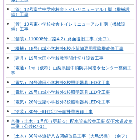
（管）12号富竹中学校校舎トイレリニューアルⅠ期（機械設
備）工事
（管）13号東小学校校舎トイレリニューアルⅡ期（機械設
備）工事
（舗装）110008号（路4-2）路面復旧工事（余フ）
（機械）18号山城小学校外5校小荷物専用昇降機改修工事
（建具）19号大国小学校教室間仕切り設置工事
（電通）1号（仮称）山梨県国中消防共同指令センター整備工
事
（電気）24号池田小学校外3校照明器具LED化工事
（電気）25号山城小学校外3校照明器具LED化工事
（電気）26号玉諸小学校外3校照明器具LED化工事
（塗装）30号上町住宅2号館外壁改修工事
合併（土木）1号①（更新-3）配水管布設替工事 ②下水道改良
工事（公共R7-1）
（土木）36号林道折八古関線改良工事（大鳥沢橋）（余フ）