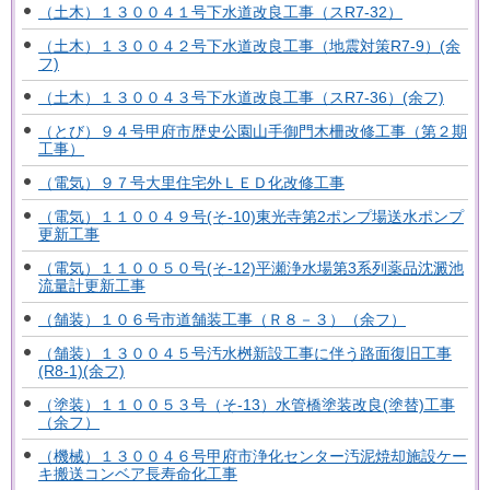
（土木）１３００４１号下水道改良工事（スR7-32）
（土木）１３００４２号下水道改良工事（地震対策R7-9）(余
フ)
（土木）１３００４３号下水道改良工事（スR7-36）(余フ)
（とび）９４号甲府市歴史公園山手御門木柵改修工事（第２期
工事）
（電気）９７号大里住宅外ＬＥＤ化改修工事
（電気）１１００４９号(そ-10)東光寺第2ポンプ場送水ポンプ
更新工事
（電気）１１００５０号(そ-12)平瀬浄水場第3系列薬品沈澱池
流量計更新工事
（舗装）１０６号市道舗装工事（Ｒ８－３）（余フ）
（舗装）１３００４５号汚水桝新設工事に伴う路面復旧工事
(R8-1)(余フ)
（塗装）１１００５３号（そ-13）水管橋塗装改良(塗替)工事
（余フ）
（機械）１３００４６号甲府市浄化センター汚泥焼却施設ケー
キ搬送コンベア長寿命化工事