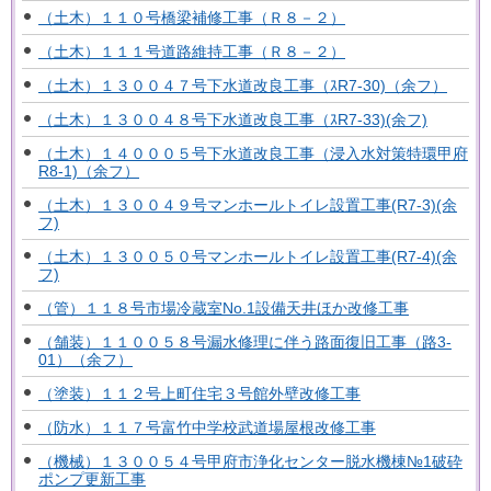
（土木）１１０号橋梁補修工事（Ｒ８－２）
（土木）１１１号道路維持工事（Ｒ８－２）
（土木）１３００４７号下水道改良工事（ｽR7-30)（余フ）
（土木）１３００４８号下水道改良工事（ｽR7-33)(余フ)
（土木）１４０００５号下水道改良工事（浸入水対策特環甲府
R8-1)（余フ）
（土木）１３００４９号マンホールトイレ設置工事(R7-3)(余
フ)
（土木）１３００５０号マンホールトイレ設置工事(R7-4)(余
フ)
（管）１１８号市場冷蔵室No.1設備天井ほか改修工事
（舗装）１１００５８号漏水修理に伴う路面復旧工事（路3-
01）（余フ）
（塗装）１１２号上町住宅３号館外壁改修工事
（防水）１１７号富竹中学校武道場屋根改修工事
（機械）１３００５４号甲府市浄化センター脱水機棟№1破砕
ポンプ更新工事