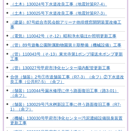
（土木）130024号下水道改良工事（地震対策R7-4）
（土木）130025号下水道改良工事（地震対策R7-3）
（建築）87号総合市民会館アリーナ他排煙窓開閉装置改修工
事
（電気）110042号（そ-12）昭和浄水場ほか照明更新工事
（管）89号遊亀公園附属動物園第Ⅱ期整備（機械設備）工事
（管）110043号（そ-13）東光寺第1ポンプ場送水ポンプ更新
工事
（管）130027号甲府市浄化センター場内配管更新工事
合併（舗装）2号①市道舗装工事（R7-3）（余フ）②下水道改
良工事（公共R7-5）（余フ）
（舗装）110044号漏水修理に伴う路面復旧工事（路3-01）
（余フ）
（舗装）130029号汚水桝新設工事に伴う路面復旧工事（R7-
1）（余フ）
（機械）130030号甲府市浄化センター汚泥濃縮設備脱臭装置
更新工事