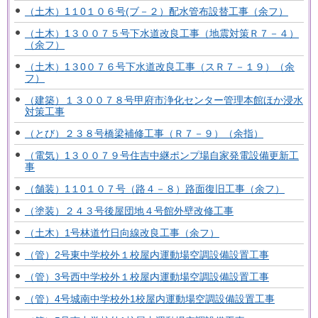
（土木）1１0１０６号(ブ－２）配水管布設替工事（余フ）
（土木）1３００７５号下水道改良工事（地震対策Ｒ７－４）
（余フ）
（土木）1３0０７６号下水道改良工事（スＲ７－１９）（余
フ）
（建築）１３００７８号甲府市浄化センター管理本館ほか浸水
対策工事
（とび）２３８号橋梁補修工事（Ｒ７－９）（余指）
（電気）1３００７９号住吉中継ポンプ場自家発電設備更新工
事
（舗装）1１0１０７号（路４－８）路面復旧工事（余フ）
（塗装）２４３号後屋団地４号館外壁改修工事
（土木）1号林道竹日向線改良工事（余フ）
（管）2号東中学校外１校屋内運動場空調設備設置工事
（管）3号西中学校外１校屋内運動場空調設備設置工事
（管）4号城南中学校外1校屋内運動場空調設備設置工事