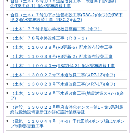
合併（土木）６号①Ｒ８道路改良工事（市道浜下曽根線）
②(R8街路-1）配水管布設替工事
合併（土木）７号①下水道管布設工事(R8C-2)(余フ)②(R8下
甲-3)配水管布設替工事（R8C-2)(余フ)
（土木）７７号甲運小学校校庭整備工事（余フ）
（土木）７８号水路改修工事（Ｒ８－１）
（土木）１１００３８号(R8更新-5）配水管布設替工事
（土木）１１００３９号(R8更新-2）配水管布設替工事
（土木）１１００４０号(R8鉛対4-3）配水管布設替工事
（土木）１３００２７号下水道改良工事(スR7-13)(余フ)
（土木）１３００２８号下水道改良工事(スR7-17)(余フ)
（土木）１３００２９号下水道改良工事(地震対策スR7-7)(余
フ)
（建設）３３００２２号甲府市浄化センター第1～第3系列最
終沈殿池設備更新ほか詳細設計業務委託
（電気）１１００４４号（そ-9）千代田第4ポンプ場ほかポン
プ制御盤更新工事