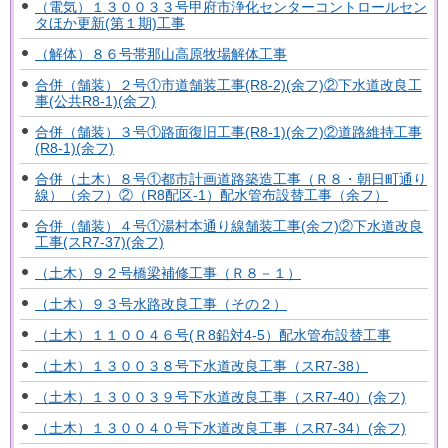
（電気）１３００３３号甲府市浄化センターコントロールセン
タほか更新(第１期)工事
（解体）８６号帯那山高原牧場解体工事
合併（舗装）２号①市道舗装工事(R8-2)(余フ)②下水道改良工
事(公共R8-1)(余フ)
合併（舗装）３号①路面復旧工事(R8-1)(余フ)②道路維持工事
(R8-1)(余フ)
合併（土木）８号①都市計画道路築造工事（Ｒ８・朝日町通り
線）（余フ）②（R8配区-1）配水管布設替工事（余フ）
合併（舗装）４号①湯村本通り線舗装工事(余フ)②下水道改良
工事(スR7-37)(余フ)
（土木）９２号橋梁補修工事（Ｒ８－１）
（土木）９３号水路改良工事（その２）
（土木）１１００４６号(Ｒ8鉛対4-5）配水管布設替工事
（土木）１３００３８号下水道改良工事（スR7-38）
（土木）１３００３９号下水道改良工事（スR7-40）(余フ)
（土木）１３００４０号下水道改良工事（スR7-34）(余フ)