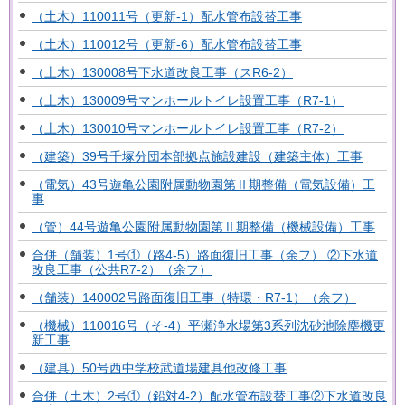
（土木）110011号（更新-1）配水管布設替工事
（土木）110012号（更新-6）配水管布設替工事
（土木）130008号下水道改良工事（スR6-2）
（土木）130009号マンホールトイレ設置工事（R7-1）
（土木）130010号マンホールトイレ設置工事（R7-2）
（建築）39号千塚分団本部拠点施設建設（建築主体）工事
（電気）43号遊亀公園附属動物園第Ⅱ期整備（電気設備）工
事
（管）44号遊亀公園附属動物園第Ⅱ期整備（機械設備）工事
合併（舗装）1号①（路4-5）路面復旧工事（余フ） ②下水道
改良工事（公共R7-2）（余フ）
（舗装）140002号路面復旧工事（特環・R7-1）（余フ）
（機械）110016号（そ-4）平瀬浄水場第3系列沈砂池除塵機更
新工事
（建具）50号西中学校武道場建具他改修工事
合併（土木）2号①（鉛対4-2）配水管布設替工事②下水道改良