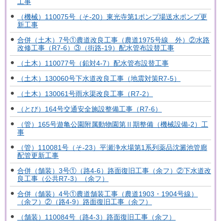
工事
（機械）110075号（そ-20）東光寺第1ポンプ場送水ポンプ更
新工事
合併（土木）7号①農道改良工事（農道1975号線 外）②水路
改修工事（R7-6）③（街路-19）配水管布設替工事
（土木）110077号（鉛対4-7）配水管布設替工事
（土木）130060号下水道改良工事（地震対策R7-5）
（土木）130061号雨水渠改良工事（R7-2）
（とび）164号交通安全施設整備工事（R7-6）
（管）165号遊亀公園附属動物園第Ⅱ期整備（機械設備-2）工
事
（管）110081号（そ-23）平瀬浄水場第1系列薬品沈澱池管廊
配管更新工事
合併（舗装）3号①（路4-6）路面復旧工事（余フ）②下水道改
良工事（公共R7-3）（余フ）
合併（舗装）4号①農道舗装工事（農道1903・1904号線）
（余フ）②（路4-9）路面復旧工事（余フ）
（舗装）110084号（路4-3）路面復旧工事（余フ）