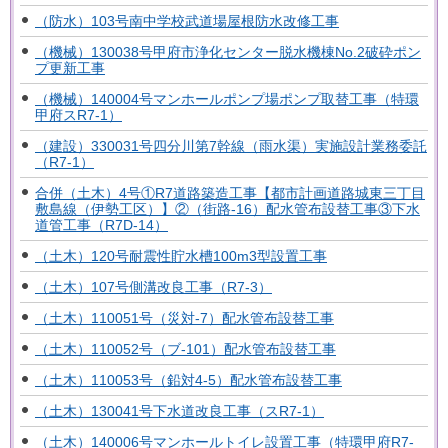
（防水）103号南中学校武道場屋根防水改修工事
（機械）130038号甲府市浄化センター脱水機棟No.2破砕ポン
プ更新工事
（機械）140004号マンホールポンプ場ポンプ取替工事（特環
甲府スR7-1）
（建設）330031号四分川第7幹線（雨水渠）実施設計業務委託
（R7-1）
合併（土木）4号①R7道路築造工事【都市計画道路城東三丁目
敷島線（伊勢工区）】②（街路-16）配水管布設替工事③下水
道管工事（R7D-14）
（土木）120号耐震性貯水槽100m3型設置工事
（土木）107号側溝改良工事（R7-3）
（土木）110051号（災対-7）配水管布設替工事
（土木）110052号（ブ-101）配水管布設替工事
（土木）110053号（鉛対4-5）配水管布設替工事
（土木）130041号下水道改良工事（スR7-1）
（土木）140006号マンホールトイレ設置工事（特環甲府R7-