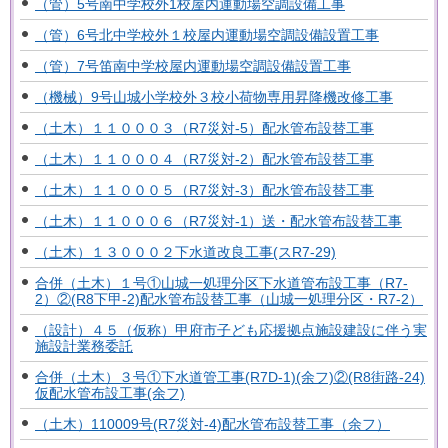
（管）5号南中学校外1校屋内運動場空調設備工事
（管）6号北中学校外１校屋内運動場空調設備設置工事
（管）7号笛南中学校屋内運動場空調設備設置工事
（機械）9号山城小学校外３校小荷物専用昇降機改修工事
（土木）１１０００３（R7災対-5）配水管布設替工事
（土木）１１０００４（R7災対-2）配水管布設替工事
（土木）１１０００５（R7災対-3）配水管布設替工事
（土木）１１０００６（R7災対-1）送・配水管布設替工事
（土木）１３０００２下水道改良工事(スR7-29)
合併（土木）１号①山城一処理分区下水道管布設工事（R7-
2）②(R8下甲-2)配水管布設替工事（山城一処理分区・R7-2）
（設計）４５（仮称）甲府市子ども応援拠点施設建設に伴う実
施設計業務委託
合併（土木）３号①下水道管工事(R7D-1)(余フ)②(R8街路-24)
仮配水管布設工事(余フ)
（土木）110009号(R7災対-4)配水管布設替工事（余フ）