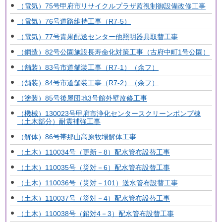
（電気）75号甲府市リサイクルプラザ監視制御設備改修工事
（電気）76号道路維持工事（R7-5）
（電気）77号青果配送センター他照明器具取替工事
（鋼造）82号公園施設長寿命化対策工事（古府中町1号公園）
（舗装）83号市道舗装工事（R7-1）（余フ）
（舗装）84号市道舗装工事（R7-2）（余フ）
（塗装）85号後屋団地3号館外壁改修工事
（機械）130023号甲府市浄化センタースクリーンポンプ棟
（土木部分）耐震補強工事
（解体）86号帯那山高原牧場解体工事
（土木）110034号（更新－8）配水管布設替工事
（土木）110035号（災対－6）配水管布設替工事
（土木）110036号（災対－101）送水管布設替工事
（土木）110037号（災対－4）配水管布設替工事
（土木）110038号（鉛対4－3）配水管布設替工事