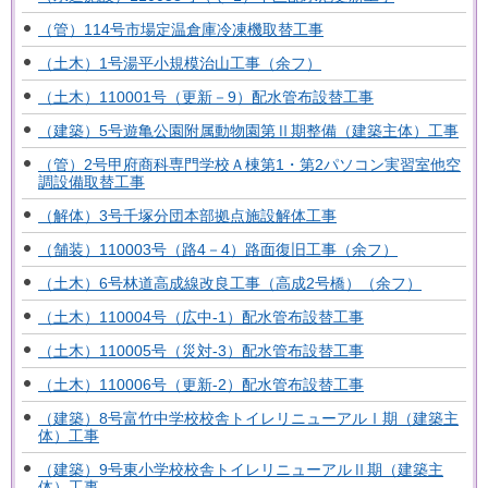
（管）114号市場定温倉庫冷凍機取替工事
（土木）1号湯平小規模治山工事（余フ）
（土木）110001号（更新－9）配水管布設替工事
（建築）5号遊亀公園附属動物園第Ⅱ期整備（建築主体）工事
（管）2号甲府商科専門学校Ａ棟第1・第2パソコン実習室他空
調設備取替工事
（解体）3号千塚分団本部拠点施設解体工事
（舗装）110003号（路4－4）路面復旧工事（余フ）
（土木）6号林道高成線改良工事（高成2号橋）（余フ）
（土木）110004号（広中-1）配水管布設替工事
（土木）110005号（災対-3）配水管布設替工事
（土木）110006号（更新-2）配水管布設替工事
（建築）8号富竹中学校校舎トイレリニューアルⅠ期（建築主
体）工事
（建築）9号東小学校校舎トイレリニューアルⅡ期（建築主
体）工事