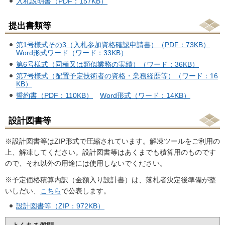
入札説明書（PDF：157KB）
提出書類等
第1号様式その3（入札参加資格確認申請書）（PDF：73KB）
Word形式ワード（ワード：33KB）
第6号様式（同種又は類似業務の実績）（ワード：36KB）
第7号様式（配置予定技術者の資格・業務経歴等）（ワード：16
KB）
誓約書（PDF：110KB）
Word形式（ワード：14KB）
設計図書等
※設計図書等はZIP形式で圧縮されています。解凍ツールをご利用の
上、解凍してください。設計図書等はあくまでも積算用のものです
ので、それ以外の用途には使用しないでください。
※予定価格積算内訳（金額入り設計書）は、落札者決定後準備が整
いしだい、
こちら
で公表します。
設計図書等（ZIP：972KB）