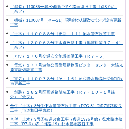
（舗装）110085号漏水修理に伴う路面復旧工事（路3-04）
（余フ）
（機械）110087号（そ―21）昭和浄水場配水ポンプ設備更新
工事
（土木）１１００８８号（更新－１１）配水管布設替工事
（土木）１３００６３号下水道改良工事（地震対策Ｒ７－４）
（余フ）
（とび）１７６号交通安全施設整備工事（Ｒ７－５）
（電気）１７７号遊亀公園附属動物園ビジターセンター太陽光
発電設備設置工事
（電気）１１００７８号（そ－１６）昭和浄水場高圧受配電設
備更新工事
（舗装）１８２号区画道路舗装工事（Ｒ７・１０－１号線
外）（余フ）
合併（土木）8号①下水道管布設工事（R7C-3）②R7道路改良
工事（市道和田平東線）
合併（土木）9号①農道改良工事（農道1975号線）②水路改修
工事（R7-6）③（街路-19）配水管布設替工事