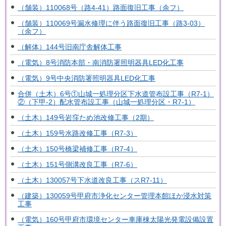
（舗装）110068号（路4-41）路面復旧工事（余フ）
（舗装）110069号漏水修理に伴う路面復旧工事（路3-03）
（余フ）
（解体）144号旧南庁舎解体工事
（電気）8号消防本部・南消防署照明器具LED化工事
（電気）9号中央消防署照明器具LED化工事
合併（土木）6号①山城一処理分区下水道管布設工事（R7-1）
②（下甲-2）配水管布設工事（山城一処理分区・R7-1）
（土木）149号岩窪ため池改修工事（2期）
（土木）159号水路改修工事（R7-3）
（土木）150号橋梁補修工事（R7-4）
（土木）151号側溝改良工事（R7-6）
（土木）130057号下水道改良工事（スR7-11）
（建築）130059号甲府市浄化センター管理本館ほか浸水対策
工事
（電気）160号甲府市環境センター車庫棟太陽光発電設備設置