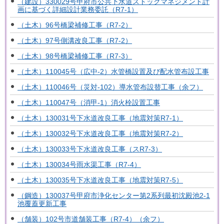
（建設）330029号甲府市公共下水道ストックマネジメント計
画に基づく詳細設計業務委託（R7-1）
（土木）96号橋梁補修工事（R7-2）
（土木）97号側溝改良工事（R7-2）
（土木）98号橋梁補修工事（R7-3）
（土木）110045号（広中-2）水管橋設置及び配水管布設工事
（土木）110046号（災対-102）導水管布設替工事（余フ）
（土木）110047号（消甲-1）消火栓設置工事
（土木）130031号下水道改良工事（地震対策R7-1）
（土木）130032号下水道改良工事（地震対策R7-2）
（土木）130033号下水道改良工事（スR7-3）
（土木）130034号雨水渠工事（R7-4）
（土木）130035号下水道改良工事（地震対策R7-5）
（鋼造）130037号甲府市浄化センター第2系列最初沈殿池2-1
池覆蓋更新工事
（舗装）102号市道舗装工事（R7-4）（余フ）