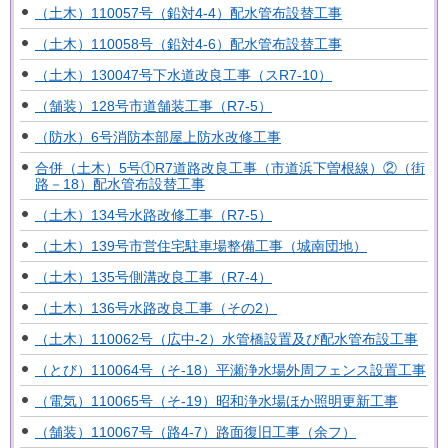
（土木）110057号（鉛対4-4）配水管布設替工事
（土木）110058号（鉛対4-6）配水管布設替工事
（土木）130047号下水道改良工事（スR7-10）
（舗装）128号市道舗装工事（R7-5）
（防水）6号消防本部屋上防水改修工事
合併（土木）5号①R7道路改良工事（市道浜下曽根線）②（街
路－18）配水管布設替工事
（土木）134号水路改修工事（R7-5）
（土木）139号市営住宅駐車場整備工事（城南団地）
（土木）135号側溝改良工事（R7-4）
（土木）136号水路改良工事（その2）
（土木）110062号（広中-2）水管橋設置及び配水管布設工事
（とび）110064号（そ-18）平瀬浄水場外周フェンス設置工事
（電気）110065号（そ-19）昭和浄水場ほか照明更新工事
（舗装）110067号（路4-7）路面復旧工事（余フ）