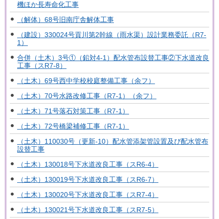
機ほか長寿命化工事
（解体）68号旧南庁舎解体工事
（建設）330024号貢川第2幹線（雨水渠）設計業務委託（R7-
1）
合併（土木）3号①（鉛対4-1）配水管布設替工事②下水道改良
工事（スR7-8）
（土木）69号西中学校校庭整備工事（余フ）
（土木）70号水路改修工事（R7-1）（余フ）
（土木）71号落石対策工事（R7-1）
（土木）72号橋梁補修工事（R7-1）
（土木）110030号（更新-10）配水管添架管設置及び配水管布
設替工事
（土木）130018号下水道改良工事（スR6-4）
（土木）130019号下水道改良工事（スR6-7）
（土木）130020号下水道改良工事（スR7-4）
（土木）130021号下水道改良工事（スR7-5）