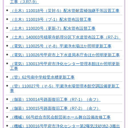
工事（スR7-9）
（土木）110018号（災対-5）配水管耐震補強継手等設置工事
（土木）110019号（ブ-1）配水管布設替工事
（土木）110020号（更新-7）配水管布設替工事
（土木）140003号積翠寺処理分区下水道管布設工事（R7-2）
（電気）110025号（そ-8）平瀬浄水場ほか照明更新工事
（電気）110026号甲府市上下水道局本庁舎ほか照明更新工事
（電気）130013号甲府市浄化センター管理本館ほか照明更新
工事
（管）62号南中学校受水槽更新工事
（管）110027号（そ-5）平瀬浄水場管理本館空調設備更新工
事
（舗装）130014号路面復旧工事（R7-1）（余フ）
（舗装）130015号路面復旧工事（R7-2）（余フ）
（機械）66号総合市民会館芸術ホール舞台設備改修工事
（機械）130016号甲府市浄化センター第2曝気沈砂池2-3搬出