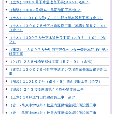
（土木）130070号下水道改良工事(スR7-18)(余フ)
（舗装）110103号(路4-1)路面復旧工事(余フ)
（土木）1１0１０６号(ブ－２）配水管布設替工事（余フ）
（土木）1３００７５号下水道改良工事（地震対策Ｒ７－４）
（余フ）
（土木）1３0０７６号下水道改良工事（スＲ７－１９）（余
フ）
（建築）１３００７８号甲府市浄化センター管理本館ほか浸水
対策工事
（とび）２３８号橋梁補修工事（Ｒ７－９）（余指）
（電気）1３００７９号住吉中継ポンプ場自家発電設備更新工
事
（舗装）1１0１０７号（路４－８）路面復旧工事（余フ）
（塗装）２４３号後屋団地４号館外壁改修工事
（土木）1号林道竹日向線改良工事（余フ）
（管）2号東中学校外１校屋内運動場空調設備設置工事
（管）3号西中学校外１校屋内運動場空調設備設置工事