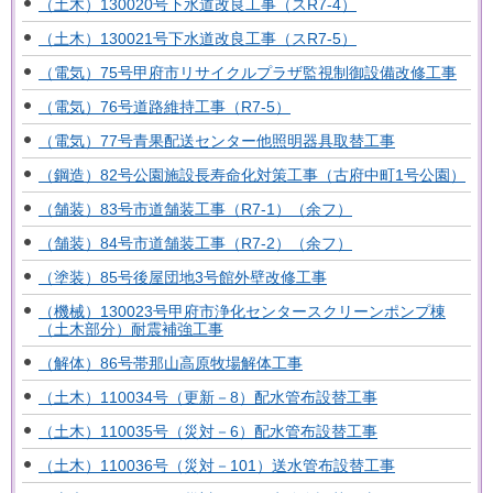
（土木）130020号下水道改良工事（スR7-4）
（土木）130021号下水道改良工事（スR7-5）
（電気）75号甲府市リサイクルプラザ監視制御設備改修工事
（電気）76号道路維持工事（R7-5）
（電気）77号青果配送センター他照明器具取替工事
（鋼造）82号公園施設長寿命化対策工事（古府中町1号公園）
（舗装）83号市道舗装工事（R7-1）（余フ）
（舗装）84号市道舗装工事（R7-2）（余フ）
（塗装）85号後屋団地3号館外壁改修工事
（機械）130023号甲府市浄化センタースクリーンポンプ棟
（土木部分）耐震補強工事
（解体）86号帯那山高原牧場解体工事
（土木）110034号（更新－8）配水管布設替工事
（土木）110035号（災対－6）配水管布設替工事
（土木）110036号（災対－101）送水管布設替工事