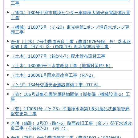
工事
（電気）160号甲府市環境センター車庫棟太陽光発電設備設置
工事
（機械）110075号（そ-20）東光寺第1ポンプ場送水ポンプ更
新工事
合併（土木）7号①農道改良工事（農道1975号線 外）②水路
改修工事（R7-6）③（街路-19）配水管布設替工事
（土木）110077号（鉛対4-7）配水管布設替工事
（土木）130060号下水道改良工事（地震対策R7-5）
（土木）130061号雨水渠改良工事（R7-2）
（とび）164号交通安全施設整備工事（R7-6）
（管）165号遊亀公園附属動物園第Ⅱ期整備（機械設備-2）工
事
（管）110081号（そ-23）平瀬浄水場第1系列薬品沈澱池管廊
配管更新工事
合併（舗装）3号①（路4-6）路面復旧工事（余フ）②下水道改
良工事（公共R7-3）（余フ）
合併（舗装）4号①農道舗装工事（農道1903・1904号線）