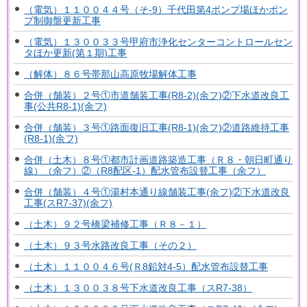
（電気）１１００４４号（そ-9）千代田第4ポンプ場ほかポン
プ制御盤更新工事
（電気）１３００３３号甲府市浄化センターコントロールセン
タほか更新(第１期)工事
（解体）８６号帯那山高原牧場解体工事
合併（舗装）２号①市道舗装工事(R8-2)(余フ)②下水道改良工
事(公共R8-1)(余フ)
合併（舗装）３号①路面復旧工事(R8-1)(余フ)②道路維持工事
(R8-1)(余フ)
合併（土木）８号①都市計画道路築造工事（Ｒ８・朝日町通り
線）（余フ）②（R8配区-1）配水管布設替工事（余フ）
合併（舗装）４号①湯村本通り線舗装工事(余フ)②下水道改良
工事(スR7-37)(余フ)
（土木）９２号橋梁補修工事（Ｒ８－１）
（土木）９３号水路改良工事（その２）
（土木）１１００４６号(Ｒ8鉛対4-5）配水管布設替工事
（土木）１３００３８号下水道改良工事（スR7-38）