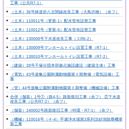
工事（公共R7-1）
（土木）36号林道折八古関線改良工事（大鳥沢橋）（余フ）
（土木）110011号（更新-1）配水管布設替工事
（土木）110012号（更新-6）配水管布設替工事
（土木）130008号下水道改良工事（スR6-2）
（土木）130009号マンホールトイレ設置工事（R7-1）
（土木）130010号マンホールトイレ設置工事（R7-2）
（建築）39号千塚分団本部拠点施設建設（建築主体）工事
（電気）43号遊亀公園附属動物園第Ⅱ期整備（電気設備）工
事
（管）44号遊亀公園附属動物園第Ⅱ期整備（機械設備）工事
合併（舗装）1号①（路4-5）路面復旧工事（余フ） ②下水道
改良工事（公共R7-2）（余フ）
（舗装）140002号路面復旧工事（特環・R7-1）（余フ）
（機械）110016号（そ-4）平瀬浄水場第3系列沈砂池除塵機更
新工事