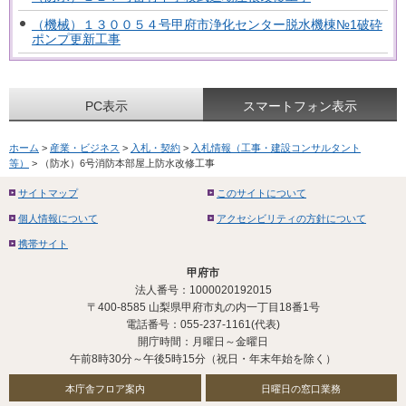
（機械）１３００５４号甲府市浄化センター脱水機棟№1破砕
ポンプ更新工事
PC表示
スマートフォン表示
ホーム
>
産業・ビジネス
>
入札・契約
>
入札情報（工事・建設コンサルタント
等）
> （防水）6号消防本部屋上防水改修工事
サイトマップ
このサイトについて
個人情報について
アクセシビリティの方針について
携帯サイト
甲府市
法人番号：1000020192015
〒400-8585 山梨県甲府市丸の内一丁目18番1号
電話番号：055-237-1161(代表)
開庁時間：月曜日～金曜日
午前8時30分～午後5時15分（祝日・年末年始を除く）
本庁舎フロア案内
日曜日の窓口業務