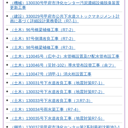
（機械）130030号甲府市浄化センター汚泥濃縮設備脱臭装置
更新工事
（建設）330029号甲府市公共下水道ストックマネジメント計
画に基づく詳細設計業務委託（R7-1）
（土木）96号橋梁補修工事（R7-2）
（土木）97号側溝改良工事（R7-2）
（土木）98号橋梁補修工事（R7-3）
（土木）110045号（広中-2）水管橋設置及び配水管布設工事
（土木）110046号（災対-102）導水管布設替工事（余フ）
（土木）110047号（消甲-1）消火栓設置工事
（土木）130031号下水道改良工事（地震対策R7-1）
（土木）130032号下水道改良工事（地震対策R7-2）
（土木）130033号下水道改良工事（スR7-3）
（土木）130034号雨水渠工事（R7-4）
（土木）130035号下水道改良工事（地震対策R7-5）
（鋼造）130037号甲府市浄化センター第2系列最初沈殿池2-1