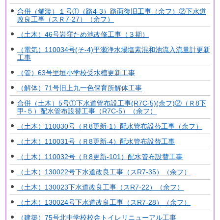
合併（舗装）１号①（路4-3）路面復旧工事（余フ）②下水道
改良工事（スＲ7-27）（余フ）
（土木）46号岩窪ため池改修工事（３期）
（電気）110034号(そ-4)平瀬浄水場塩素混和池流入流量計更新
工事
（管）63号里垣小学校受水槽更新工事
（解体）71号旧上九一色保育所解体工事
合併（土木）5号①下水道管布設工事(R7C-5)(余フ)②（Ｒ8下
甲-５）配水管布設替工事（R7C-5）（余フ）
（土木）110030号（Ｒ8更新-1）配水管布設替工事（余フ）
（土木）110031号（Ｒ8更新-4）配水管布設替工事
（土木）110032号（Ｒ8更新-101）配水管布設替工事
（土木）130022号下水道改良工事（スR7-35）（余フ）
（土木）130023下水道改良工事（スR7-22）（余フ）
（土木）130024号下水道改良工事（スR7-28）（余フ）
（建築）75号北中学校校舎トイレリニューアル工事