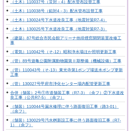
（土木）110037号（災対－4）配水管布設替工事
（土木）110038号（鉛対4－3）配水管布設替工事
（土木）130024号下水道改良工事（地震対策R7-4）
（土木）130025号下水道改良工事（地震対策R7-3）
（建築）87号総合市民会館アリーナ他排煙窓開閉装置改修工
事
（電気）110042号（そ-12）昭和浄水場ほか照明更新工事
（管）89号遊亀公園附属動物園第Ⅱ期整備（機械設備）工事
（管）110043号（そ-13）東光寺第1ポンプ場送水ポンプ更新
工事
（管）130027号甲府市浄化センター場内配管更新工事
合併（舗装）2号①市道舗装工事（R7-3）（余フ）②下水道改
良工事（公共R7-5）（余フ）
（舗装）110044号漏水修理に伴う路面復旧工事（路3-01）
（余フ）
（舗装）130029号汚水桝新設工事に伴う路面復旧工事（R7-
1）（余フ）