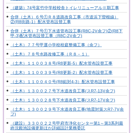
（建築）74号富竹中学校校舎トイレリニューアルⅡ期工事
合併（土木）６号①Ｒ８道路改良工事（市道浜下曽根線）
②(R8街路-1）配水管布設替工事
合併（土木）７号①下水道管布設工事(R8C-2)(余フ)②(R8下
甲-3)配水管布設替工事（R8C-2)(余フ)
（土木）７７号甲運小学校校庭整備工事（余フ）
（土木）７８号水路改修工事（Ｒ８－１）
（土木）１１００３８号(R8更新-5）配水管布設替工事
（土木）１１００３９号(R8更新-2）配水管布設替工事
（土木）１１００４０号(R8鉛対4-3）配水管布設替工事
（土木）１３００２７号下水道改良工事(スR7-13)(余フ)
（土木）１３００２８号下水道改良工事(スR7-17)(余フ)
（土木）１３００２９号下水道改良工事(地震対策スR7-7)(余
フ)
（建設）３３００２２号甲府市浄化センター第1～第3系列最
終沈殿池設備更新ほか詳細設計業務委託