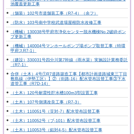
池覆蓋更新工事
（舗装）102号市道舗装工事（R7-4）（余フ）
（防水）103号南中学校武道場屋根防水改修工事
（機械）130038号甲府市浄化センター脱水機棟No.2破砕ポン
プ更新工事
（機械）140004号マンホールポンプ場ポンプ取替工事（特環
甲府スR7-1）
（建設）330031号四分川第7幹線（雨水渠）実施設計業務委託
（R7-1）
合併（土木）4号①R7道路築造工事【都市計画道路城東三丁目
敷島線（伊勢工区）】②（街路-16）配水管布設替工事③下水
道管工事（R7D-14）
（土木）120号耐震性貯水槽100m3型設置工事
（土木）107号側溝改良工事（R7-3）
（土木）110051号（災対-7）配水管布設替工事
（土木）110052号（ブ-101）配水管布設替工事
（土木）110053号（鉛対4-5）配水管布設替工事