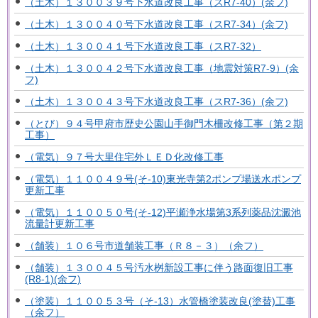
（土木）１３００３９号下水道改良工事（スR7-40）(余フ)
（土木）１３００４０号下水道改良工事（スR7-34）(余フ)
（土木）１３００４１号下水道改良工事（スR7-32）
（土木）１３００４２号下水道改良工事（地震対策R7-9）(余
フ)
（土木）１３００４３号下水道改良工事（スR7-36）(余フ)
（とび）９４号甲府市歴史公園山手御門木柵改修工事（第２期
工事）
（電気）９７号大里住宅外ＬＥＤ化改修工事
（電気）１１００４９号(そ-10)東光寺第2ポンプ場送水ポンプ
更新工事
（電気）１１００５０号(そ-12)平瀬浄水場第3系列薬品沈澱池
流量計更新工事
（舗装）１０６号市道舗装工事（Ｒ８－３）（余フ）
（舗装）１３００４５号汚水桝新設工事に伴う路面復旧工事
(R8-1)(余フ)
（塗装）１１００５３号（そ-13）水管橋塗装改良(塗替)工事
（余フ）