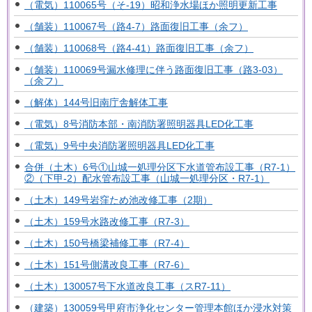
（電気）110065号（そ-19）昭和浄水場ほか照明更新工事
（舗装）110067号（路4-7）路面復旧工事（余フ）
（舗装）110068号（路4-41）路面復旧工事（余フ）
（舗装）110069号漏水修理に伴う路面復旧工事（路3-03）
（余フ）
（解体）144号旧南庁舎解体工事
（電気）8号消防本部・南消防署照明器具LED化工事
（電気）9号中央消防署照明器具LED化工事
合併（土木）6号①山城一処理分区下水道管布設工事（R7-1）
②（下甲-2）配水管布設工事（山城一処理分区・R7-1）
（土木）149号岩窪ため池改修工事（2期）
（土木）159号水路改修工事（R7-3）
（土木）150号橋梁補修工事（R7-4）
（土木）151号側溝改良工事（R7-6）
（土木）130057号下水道改良工事（スR7-11）
（建築）130059号甲府市浄化センター管理本館ほか浸水対策