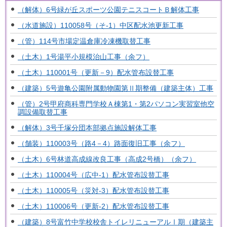
（解体）6号緑が丘スポーツ公園テニスコートＢ解体工事
（水道施設）110058号（そ-1）中区配水池更新工事
（管）114号市場定温倉庫冷凍機取替工事
（土木）1号湯平小規模治山工事（余フ）
（土木）110001号（更新－9）配水管布設替工事
（建築）5号遊亀公園附属動物園第Ⅱ期整備（建築主体）工事
（管）2号甲府商科専門学校Ａ棟第1・第2パソコン実習室他空
調設備取替工事
（解体）3号千塚分団本部拠点施設解体工事
（舗装）110003号（路4－4）路面復旧工事（余フ）
（土木）6号林道高成線改良工事（高成2号橋）（余フ）
（土木）110004号（広中-1）配水管布設替工事
（土木）110005号（災対-3）配水管布設替工事
（土木）110006号（更新-2）配水管布設替工事
（建築）8号富竹中学校校舎トイレリニューアルⅠ期（建築主