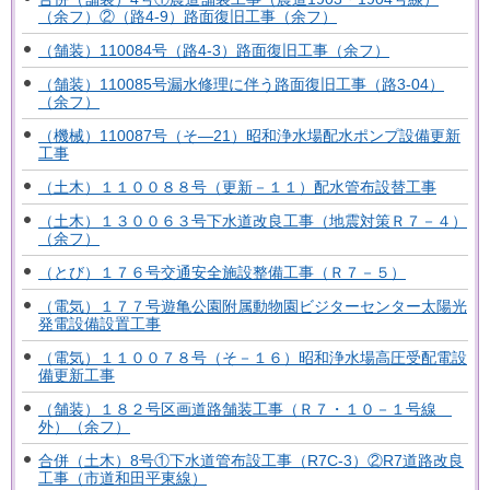
（余フ）②（路4-9）路面復旧工事（余フ）
（舗装）110084号（路4-3）路面復旧工事（余フ）
（舗装）110085号漏水修理に伴う路面復旧工事（路3-04）
（余フ）
（機械）110087号（そ―21）昭和浄水場配水ポンプ設備更新
工事
（土木）１１００８８号（更新－１１）配水管布設替工事
（土木）１３００６３号下水道改良工事（地震対策Ｒ７－４）
（余フ）
（とび）１７６号交通安全施設整備工事（Ｒ７－５）
（電気）１７７号遊亀公園附属動物園ビジターセンター太陽光
発電設備設置工事
（電気）１１００７８号（そ－１６）昭和浄水場高圧受配電設
備更新工事
（舗装）１８２号区画道路舗装工事（Ｒ７・１０－１号線
外）（余フ）
合併（土木）8号①下水道管布設工事（R7C-3）②R7道路改良
工事（市道和田平東線）