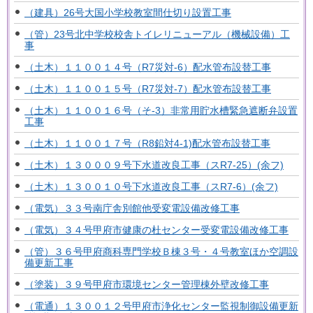
（建具）26号大国小学校教室間仕切り設置工事
（管）23号北中学校校舎トイレリニューアル（機械設備）工
事
（土木）１１００１４号（R7災対-6）配水管布設替工事
（土木）１１００１５号（R7災対-7）配水管布設替工事
（土木）１１００１６号（そ-3）非常用貯水槽緊急遮断弁設置
工事
（土木）１１００１７号（R8鉛対4-1)配水管布設替工事
（土木）１３０００９号下水道改良工事（スR7-25）(余フ)
（土木）１３００１０号下水道改良工事（スR7-6）(余フ)
（電気）３３号南庁舎別館他受変電設備改修工事
（電気）３４号甲府市健康の杜センター受変電設備改修工事
（管）３６号甲府商科専門学校Ｂ棟３号・４号教室ほか空調設
備更新工事
（塗装）３９号甲府市環境センター管理棟外壁改修工事
（電通）１３００１２号甲府市浄化センター監視制御設備更新