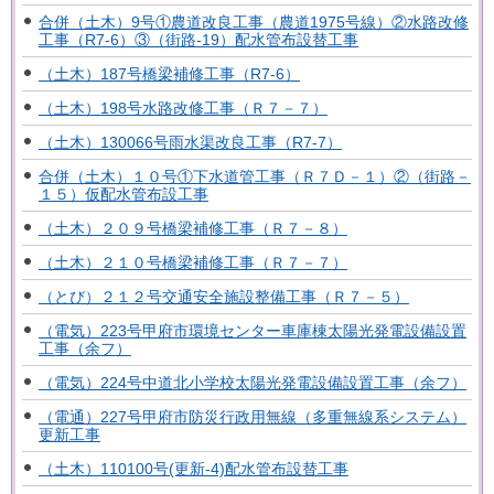
合併（土木）9号①農道改良工事（農道1975号線）②水路改修
工事（R7-6）③（街路-19）配水管布設替工事
（土木）187号橋梁補修工事（R7-6）
（土木）198号水路改修工事（Ｒ７－７）
（土木）130066号雨水渠改良工事（R7-7）
合併（土木）１０号①下水道管工事（Ｒ７Ｄ－１）②（街路－
１５）仮配水管布設工事
（土木）２０９号橋梁補修工事（Ｒ７－８）
（土木）２１０号橋梁補修工事（Ｒ７－７）
（とび）２１２号交通安全施設整備工事（Ｒ７－５）
（電気）223号甲府市環境センター車庫棟太陽光発電設備設置
工事（余フ）
（電気）224号中道北小学校太陽光発電設備設置工事（余フ）
（電通）227号甲府市防災行政用無線（多重無線系システム）
更新工事
（土木）110100号(更新-4)配水管布設替工事