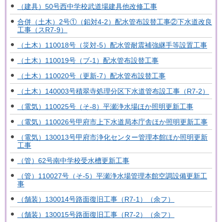
（建具）50号西中学校武道場建具他改修工事
合併（土木）2号①（鉛対4-2）配水管布設替工事②下水道改良
工事（スR7-9）
（土木）110018号（災対-5）配水管耐震補強継手等設置工事
（土木）110019号（ブ-1）配水管布設替工事
（土木）110020号（更新-7）配水管布設替工事
（土木）140003号積翠寺処理分区下水道管布設工事（R7-2）
（電気）110025号（そ-8）平瀬浄水場ほか照明更新工事
（電気）110026号甲府市上下水道局本庁舎ほか照明更新工事
（電気）130013号甲府市浄化センター管理本館ほか照明更新
工事
（管）62号南中学校受水槽更新工事
（管）110027号（そ-5）平瀬浄水場管理本館空調設備更新工
事
（舗装）130014号路面復旧工事（R7-1）（余フ）
（舗装）130015号路面復旧工事（R7-2）（余フ）