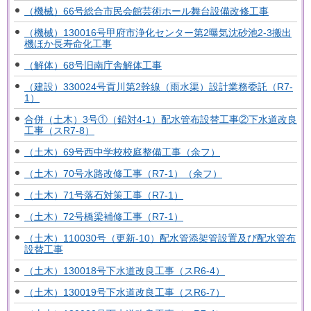
（機械）66号総合市民会館芸術ホール舞台設備改修工事
（機械）130016号甲府市浄化センター第2曝気沈砂池2-3搬出
機ほか長寿命化工事
（解体）68号旧南庁舎解体工事
（建設）330024号貢川第2幹線（雨水渠）設計業務委託（R7-
1）
合併（土木）3号①（鉛対4-1）配水管布設替工事②下水道改良
工事（スR7-8）
（土木）69号西中学校校庭整備工事（余フ）
（土木）70号水路改修工事（R7-1）（余フ）
（土木）71号落石対策工事（R7-1）
（土木）72号橋梁補修工事（R7-1）
（土木）110030号（更新-10）配水管添架管設置及び配水管布
設替工事
（土木）130018号下水道改良工事（スR6-4）
（土木）130019号下水道改良工事（スR6-7）