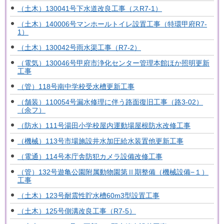
（土木）130041号下水道改良工事（スR7-1）
（土木）140006号マンホールトイレ設置工事（特環甲府R7-
1）
（土木）130042号雨水渠工事（R7-2）
（電気）130046号甲府市浄化センター管理本館ほか照明更新
工事
（管）118号南中学校受水槽更新工事
（舗装）110054号漏水修理に伴う路面復旧工事（路3-02）
（余フ）
（防水）111号湯田小学校屋内運動場屋根防水改修工事
（機械）113号市場施設井水加圧給水装置他更新工事
（電通）114号本庁舎防犯カメラ設備改修工事
（管）132号遊亀公園附属動物園第Ⅱ期整備（機械設備−１）
工事
（土木）123号耐震性貯水槽60m3型設置工事
（土木）125号側溝改良工事（R7-5）