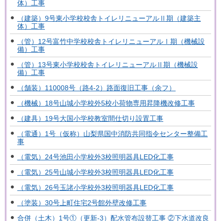
体）工事
（建築）9号東小学校校舎トイレリニューアルⅡ期（建築主
体）工事
（管）12号富竹中学校校舎トイレリニューアルⅠ期（機械設
備）工事
（管）13号東小学校校舎トイレリニューアルⅡ期（機械設
備）工事
（舗装）110008号（路4-2）路面復旧工事（余フ）
（機械）18号山城小学校外5校小荷物専用昇降機改修工事
（建具）19号大国小学校教室間仕切り設置工事
（電通）1号（仮称）山梨県国中消防共同指令センター整備工
事
（電気）24号池田小学校外3校照明器具LED化工事
（電気）25号山城小学校外3校照明器具LED化工事
（電気）26号玉諸小学校外3校照明器具LED化工事
（塗装）30号上町住宅2号館外壁改修工事
合併（土木）1号①（更新-3）配水管布設替工事 ②下水道改良