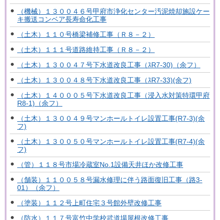
（機械）１３００４６号甲府市浄化センター汚泥焼却施設ケー
キ搬送コンベア長寿命化工事
（土木）１１０号橋梁補修工事（Ｒ８－２）
（土木）１１１号道路維持工事（Ｒ８－２）
（土木）１３００４７号下水道改良工事（ｽR7-30)（余フ）
（土木）１３００４８号下水道改良工事（ｽR7-33)(余フ)
（土木）１４０００５号下水道改良工事（浸入水対策特環甲府
R8-1)（余フ）
（土木）１３００４９号マンホールトイレ設置工事(R7-3)(余
フ)
（土木）１３００５０号マンホールトイレ設置工事(R7-4)(余
フ)
（管）１１８号市場冷蔵室No.1設備天井ほか改修工事
（舗装）１１００５８号漏水修理に伴う路面復旧工事（路3-
01）（余フ）
（塗装）１１２号上町住宅３号館外壁改修工事
（防水）１１７号富竹中学校武道場屋根改修工事