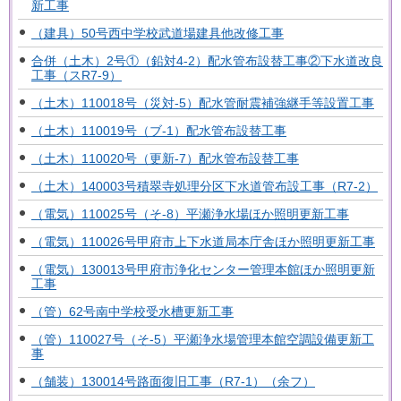
新工事
（建具）50号西中学校武道場建具他改修工事
合併（土木）2号①（鉛対4-2）配水管布設替工事②下水道改良
工事（スR7-9）
（土木）110018号（災対-5）配水管耐震補強継手等設置工事
（土木）110019号（ブ-1）配水管布設替工事
（土木）110020号（更新-7）配水管布設替工事
（土木）140003号積翠寺処理分区下水道管布設工事（R7-2）
（電気）110025号（そ-8）平瀬浄水場ほか照明更新工事
（電気）110026号甲府市上下水道局本庁舎ほか照明更新工事
（電気）130013号甲府市浄化センター管理本館ほか照明更新
工事
（管）62号南中学校受水槽更新工事
（管）110027号（そ-5）平瀬浄水場管理本館空調設備更新工
事
（舗装）130014号路面復旧工事（R7-1）（余フ）