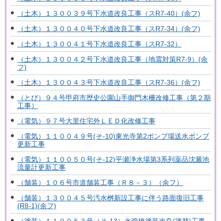
（土木）１３００３９号下水道改良工事（スR7-40）(余フ)
（土木）１３００４０号下水道改良工事（スR7-34）(余フ)
（土木）１３００４１号下水道改良工事（スR7-32）
（土木）１３００４２号下水道改良工事（地震対策R7-9）(余
フ)
（土木）１３００４３号下水道改良工事（スR7-36）(余フ)
（とび）９４号甲府市歴史公園山手御門木柵改修工事（第２期
工事）
（電気）９７号大里住宅外ＬＥＤ化改修工事
（電気）１１００４９号(そ-10)東光寺第2ポンプ場送水ポンプ
更新工事
（電気）１１００５０号(そ-12)平瀬浄水場第3系列薬品沈澱池
流量計更新工事
（舗装）１０６号市道舗装工事（Ｒ８－３）（余フ）
（舗装）１３００４５号汚水桝新設工事に伴う路面復旧工事
(R8-1)(余フ)