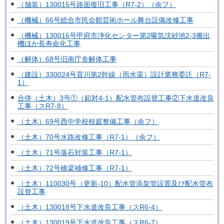
（舗装）130015号路面復旧工事（R7-2）（余フ）
（機械）66号総合市民会館芸術ホール舞台設備改修工事
（機械）130016号甲府市浄化センター第2曝気沈砂池2-3搬出
機ほか長寿命化工事
（解体）68号旧南庁舎解体工事
（建設）330024号貢川第2幹線（雨水渠）設計業務委託（R7-
1）
合併（土木）3号①（鉛対4-1）配水管布設替工事②下水道改良
工事（スR7-8）
（土木）69号西中学校校庭整備工事（余フ）
（土木）70号水路改修工事（R7-1）（余フ）
（土木）71号落石対策工事（R7-1）
（土木）72号橋梁補修工事（R7-1）
（土木）110030号（更新-10）配水管添架管設置及び配水管布
設替工事
（土木）130018号下水道改良工事（スR6-4）
（土木）130019号下水道改良工事（スR6-7）