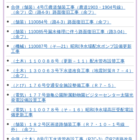
合併（舗装）4号①農道舗装工事（農道1903・1904号線）
（余フ）②（路4-9）路面復旧工事（余フ）
（舗装）110084号（路4-3）路面復旧工事（余フ）
（舗装）110085号漏水修理に伴う路面復旧工事（路3-04）
（余フ）
（機械）110087号（そ―21）昭和浄水場配水ポンプ設備更新
工事
（土木）１１００８８号（更新－１１）配水管布設替工事
（土木）１３００６３号下水道改良工事（地震対策Ｒ７－４）
（余フ）
（とび）１７６号交通安全施設整備工事（Ｒ７－５）
（電気）１７７号遊亀公園附属動物園ビジターセンター太陽光
発電設備設置工事
（電気）１１００７８号（そ－１６）昭和浄水場高圧受配電設
備更新工事
（舗装）１８２号区画道路舗装工事（Ｒ７・１０－１号線
外）（余フ）
合併（土木）8号①下水道管布設工事（R7C-3）②R7道路改良