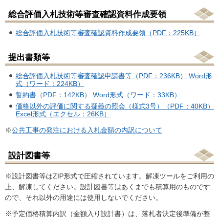
総合評価入札技術等審査確認資料作成要領
総合評価入札技術等審査確認資料作成要領（PDF：225KB）
提出書類等
総合評価入札技術等審査確認申請書等（PDF：236KB）
Word形
式（ワード：224KB）
誓約書（PDF：142KB）
Word形式（ワード：33KB）
価格以外の評価に関する疑義の照会（様式3号）（PDF：40KB）
Excel形式（エクセル：26KB）
※
公共工事の発注における入札金額の内訳について
設計図書等
※設計図書等はZIP形式で圧縮されています。解凍ツールをご利用の
上、解凍してください。設計図書等はあくまでも積算用のものです
ので、それ以外の用途には使用しないでください。
※予定価格積算内訳（金額入り設計書）は、落札者決定後準備が整