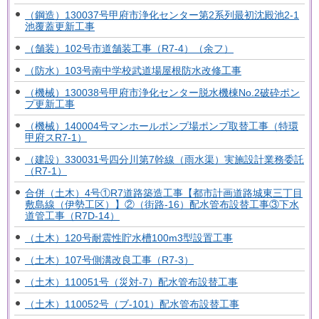
（鋼造）130037号甲府市浄化センター第2系列最初沈殿池2-1
池覆蓋更新工事
（舗装）102号市道舗装工事（R7-4）（余フ）
（防水）103号南中学校武道場屋根防水改修工事
（機械）130038号甲府市浄化センター脱水機棟No.2破砕ポン
プ更新工事
（機械）140004号マンホールポンプ場ポンプ取替工事（特環
甲府スR7-1）
（建設）330031号四分川第7幹線（雨水渠）実施設計業務委託
（R7-1）
合併（土木）4号①R7道路築造工事【都市計画道路城東三丁目
敷島線（伊勢工区）】②（街路-16）配水管布設替工事③下水
道管工事（R7D-14）
（土木）120号耐震性貯水槽100m3型設置工事
（土木）107号側溝改良工事（R7-3）
（土木）110051号（災対-7）配水管布設替工事
（土木）110052号（ブ-101）配水管布設替工事