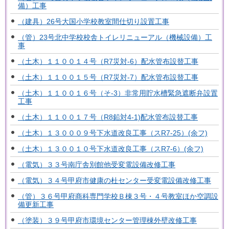
備）工事
（建具）26号大国小学校教室間仕切り設置工事
（管）23号北中学校校舎トイレリニューアル（機械設備）工
事
（土木）１１００１４号（R7災対-6）配水管布設替工事
（土木）１１００１５号（R7災対-7）配水管布設替工事
（土木）１１００１６号（そ-3）非常用貯水槽緊急遮断弁設置
工事
（土木）１１００１７号（R8鉛対4-1)配水管布設替工事
（土木）１３０００９号下水道改良工事（スR7-25）(余フ)
（土木）１３００１０号下水道改良工事（スR7-6）(余フ)
（電気）３３号南庁舎別館他受変電設備改修工事
（電気）３４号甲府市健康の杜センター受変電設備改修工事
（管）３６号甲府商科専門学校Ｂ棟３号・４号教室ほか空調設
備更新工事
（塗装）３９号甲府市環境センター管理棟外壁改修工事