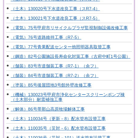
（土木）130020号下水道改良工事（スR7-4）
（土木）130021号下水道改良工事（スR7-5）
（電気）75号甲府市リサイクルプラザ監視制御設備改修工事
（電気）76号道路維持工事（R7-5）
（電気）77号青果配送センター他照明器具取替工事
（鋼造）82号公園施設長寿命化対策工事（古府中町1号公園）
（舗装）83号市道舗装工事（R7-1）（余フ）
（舗装）84号市道舗装工事（R7-2）（余フ）
（塗装）85号後屋団地3号館外壁改修工事
（機械）130023号甲府市浄化センタースクリーンポンプ棟
（土木部分）耐震補強工事
（解体）86号帯那山高原牧場解体工事
（土木）110034号（更新－8）配水管布設替工事
（土木）110035号（災対－6）配水管布設替工事
（土木）110036号（災対－101）送水管布設替工事