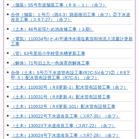
（舗装）55号市道舗装工事（Ｒ８－１）（余フ）
合併（舗装）１号①（路4-3）路面復旧工事（余フ）②下水道
改良工事（スＲ7-27）（余フ）
（土木）46号岩窪ため池改修工事（３期）
（電気）110034号(そ-4)平瀬浄水場塩素混和池流入流量計更新
工事
（管）63号里垣小学校受水槽更新工事
（解体）71号旧上九一色保育所解体工事
合併（土木）5号①下水道管布設工事(R7C-5)(余フ)②（Ｒ8下
甲-５）配水管布設替工事（R7C-5）（余フ）
（土木）110030号（Ｒ8更新-1）配水管布設替工事（余フ）
（土木）110031号（Ｒ8更新-4）配水管布設替工事
（土木）110032号（Ｒ8更新-101）配水管布設替工事
（土木）130022号下水道改良工事（スR7-35）（余フ）
（土木）130023下水道改良工事（スR7-22）（余フ）
（土木）130024号下水道改良工事（スR7-28）（余フ）