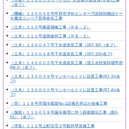
（塗装）１１００５３号（そ-13）水管橋塗装改良(塗替)工事
（余フ）
（機械）１３００４６号甲府市浄化センター汚泥焼却施設ケー
キ搬送コンベア長寿命化工事
（土木）１１０号橋梁補修工事（Ｒ８－２）
（土木）１１１号道路維持工事（Ｒ８－２）
（土木）１３００４７号下水道改良工事（ｽR7-30)（余フ）
（土木）１３００４８号下水道改良工事（ｽR7-33)(余フ)
（土木）１４０００５号下水道改良工事（浸入水対策特環甲府
R8-1)（余フ）
（土木）１３００４９号マンホールトイレ設置工事(R7-3)(余
フ)
（土木）１３００５０号マンホールトイレ設置工事(R7-4)(余
フ)
（管）１１８号市場冷蔵室No.1設備天井ほか改修工事
（舗装）１１００５８号漏水修理に伴う路面復旧工事（路3-
01）（余フ）
（塗装）１１２号上町住宅３号館外壁改修工事