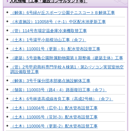
入札情報（工事・建設コンサルタント等）
（解体）6号緑が丘スポーツ公園テニスコートＢ解体工事
（水道施設）110058号（そ-1）中区配水池更新工事
（管）114号市場定温倉庫冷凍機取替工事
（土木）1号湯平小規模治山工事（余フ）
（土木）110001号（更新－9）配水管布設替工事
（建築）5号遊亀公園附属動物園第Ⅱ期整備（建築主体）工事
（管）2号甲府商科専門学校Ａ棟第1・第2パソコン実習室他空
調設備取替工事
（解体）3号千塚分団本部拠点施設解体工事
（舗装）110003号（路4－4）路面復旧工事（余フ）
（土木）6号林道高成線改良工事（高成2号橋）（余フ）
（土木）110004号（広中-1）配水管布設替工事
（土木）110005号（災対-3）配水管布設替工事
（土木）110006号（更新-2）配水管布設替工事