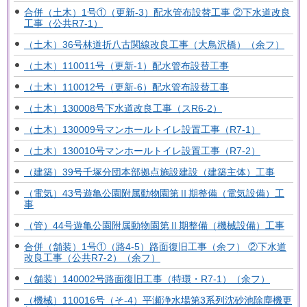
合併（土木）1号①（更新-3）配水管布設替工事 ②下水道改良
工事（公共R7-1）
（土木）36号林道折八古関線改良工事（大鳥沢橋）（余フ）
（土木）110011号（更新-1）配水管布設替工事
（土木）110012号（更新-6）配水管布設替工事
（土木）130008号下水道改良工事（スR6-2）
（土木）130009号マンホールトイレ設置工事（R7-1）
（土木）130010号マンホールトイレ設置工事（R7-2）
（建築）39号千塚分団本部拠点施設建設（建築主体）工事
（電気）43号遊亀公園附属動物園第Ⅱ期整備（電気設備）工
事
（管）44号遊亀公園附属動物園第Ⅱ期整備（機械設備）工事
合併（舗装）1号①（路4-5）路面復旧工事（余フ） ②下水道
改良工事（公共R7-2）（余フ）
（舗装）140002号路面復旧工事（特環・R7-1）（余フ）
（機械）110016号（そ-4）平瀬浄水場第3系列沈砂池除塵機更