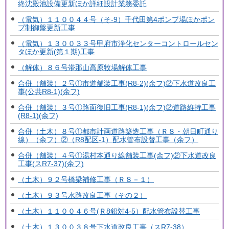
終沈殿池設備更新ほか詳細設計業務委託
（電気）１１００４４号（そ-9）千代田第4ポンプ場ほかポン
プ制御盤更新工事
（電気）１３００３３号甲府市浄化センターコントロールセン
タほか更新(第１期)工事
（解体）８６号帯那山高原牧場解体工事
合併（舗装）２号①市道舗装工事(R8-2)(余フ)②下水道改良工
事(公共R8-1)(余フ)
合併（舗装）３号①路面復旧工事(R8-1)(余フ)②道路維持工事
(R8-1)(余フ)
合併（土木）８号①都市計画道路築造工事（Ｒ８・朝日町通り
線）（余フ）②（R8配区-1）配水管布設替工事（余フ）
合併（舗装）４号①湯村本通り線舗装工事(余フ)②下水道改良
工事(スR7-37)(余フ)
（土木）９２号橋梁補修工事（Ｒ８－１）
（土木）９３号水路改良工事（その２）
（土木）１１００４６号(Ｒ8鉛対4-5）配水管布設替工事
（土木）１３００３８号下水道改良工事（スR7-38）