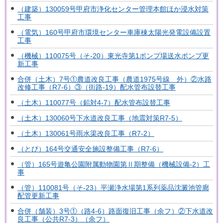
（建築）130059号甲府市浄化センター管理本館ほか浸水対策
工事
（電気）160号甲府市環境センター車庫棟太陽光発電設備設置
工事
（機械）110075号（そ-20）東光寺第1ポンプ場送水ポンプ更
新工事
合併（土木）7号①農道改良工事（農道1975号線 外）②水路
改修工事（R7-6）③（街路-19）配水管布設替工事
（土木）110077号（鉛対4-7）配水管布設替工事
（土木）130060号下水道改良工事（地震対策R7-5）
（土木）130061号雨水渠改良工事（R7-2）
（とび）164号交通安全施設整備工事（R7-6）
（管）165号遊亀公園附属動物園第Ⅱ期整備（機械設備-2）工
事
（管）110081号（そ-23）平瀬浄水場第1系列薬品沈澱池管廊
配管更新工事
合併（舗装）3号①（路4-6）路面復旧工事（余フ）②下水道改
良工事（公共R7-3）（余フ）