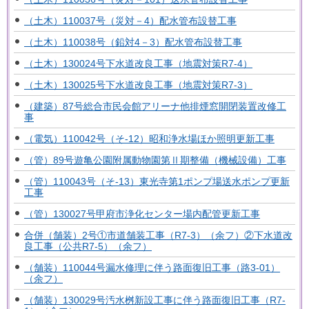
（土木）110037号（災対－4）配水管布設替工事
（土木）110038号（鉛対4－3）配水管布設替工事
（土木）130024号下水道改良工事（地震対策R7-4）
（土木）130025号下水道改良工事（地震対策R7-3）
（建築）87号総合市民会館アリーナ他排煙窓開閉装置改修工
事
（電気）110042号（そ-12）昭和浄水場ほか照明更新工事
（管）89号遊亀公園附属動物園第Ⅱ期整備（機械設備）工事
（管）110043号（そ-13）東光寺第1ポンプ場送水ポンプ更新
工事
（管）130027号甲府市浄化センター場内配管更新工事
合併（舗装）2号①市道舗装工事（R7-3）（余フ）②下水道改
良工事（公共R7-5）（余フ）
（舗装）110044号漏水修理に伴う路面復旧工事（路3-01）
（余フ）
（舗装）130029号汚水桝新設工事に伴う路面復旧工事（R7-