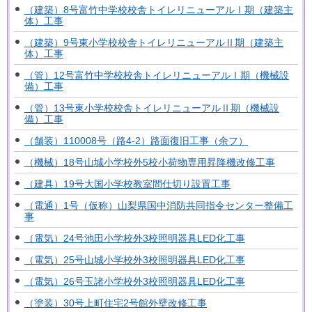
（建築）8号富竹中学校校舎トイレリニューアルⅠ期（建築主
体）工事
（建築）9号東小学校校舎トイレリニューアルⅡ期（建築主
体）工事
（管）12号富竹中学校校舎トイレリニューアルⅠ期（機械設
備）工事
（管）13号東小学校校舎トイレリニューアルⅡ期（機械設
備）工事
（舗装）110008号（路4-2）路面復旧工事（余フ）
（機械）18号山城小学校外5校小荷物専用昇降機改修工事
（建具）19号大国小学校教室間仕切り設置工事
（電通）1号（仮称）山梨県国中消防共同指令センター整備工
事
（電気）24号池田小学校外3校照明器具LED化工事
（電気）25号山城小学校外3校照明器具LED化工事
（電気）26号玉諸小学校外3校照明器具LED化工事
（塗装）30号上町住宅2号館外壁改修工事