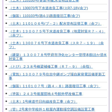
（土木）110100号(更新-4)配水管布設替工事
（土木）130070号下水道改良工事(スR7-18)(余フ)
（舗装）110103号(路4-1)路面復旧工事(余フ)
（土木）1１0１０６号(ブ－２）配水管布設替工事（余フ）
（土木）1３００７５号下水道改良工事（地震対策Ｒ７－４）
（余フ）
（土木）1３0０７６号下水道改良工事（スＲ７－１９）（余
フ）
（建築）１３００７８号甲府市浄化センター管理本館ほか浸水
対策工事
（とび）２３８号橋梁補修工事（Ｒ７－９）（余指）
（電気）1３００７９号住吉中継ポンプ場自家発電設備更新工
事
（舗装）1１0１０７号（路４－８）路面復旧工事（余フ）
（塗装）２４３号後屋団地４号館外壁改修工事
（土木）1号林道竹日向線改良工事（余フ）
（管）2号東中学校外１校屋内運動場空調設備設置工事