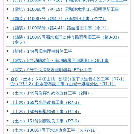
（とび）110064号（そ-18）平瀬浄水場外周フェンス設置工事
（電気）110065号（そ-19）昭和浄水場ほか照明更新工事
（舗装）110067号（路4-7）路面復旧工事（余フ）
（舗装）110068号（路4-41）路面復旧工事（余フ）
（舗装）110069号漏水修理に伴う路面復旧工事（路3-03）
（余フ）
（解体）144号旧南庁舎解体工事
（電気）8号消防本部・南消防署照明器具LED化工事
（電気）9号中央消防署照明器具LED化工事
合併（土木）6号①山城一処理分区下水道管布設工事（R7-1）
②（下甲-2）配水管布設工事（山城一処理分区・R7-1）
（土木）149号岩窪ため池改修工事（2期）
（土木）159号水路改修工事（R7-3）
（土木）150号橋梁補修工事（R7-4）
（土木）151号側溝改良工事（R7-6）
（土木）130057号下水道改良工事（スR7-11）