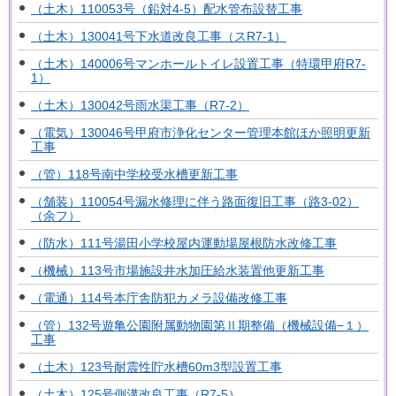
（土木）110053号（鉛対4-5）配水管布設替工事
（土木）130041号下水道改良工事（スR7-1）
（土木）140006号マンホールトイレ設置工事（特環甲府R7-
1）
（土木）130042号雨水渠工事（R7-2）
（電気）130046号甲府市浄化センター管理本館ほか照明更新
工事
（管）118号南中学校受水槽更新工事
（舗装）110054号漏水修理に伴う路面復旧工事（路3-02）
（余フ）
（防水）111号湯田小学校屋内運動場屋根防水改修工事
（機械）113号市場施設井水加圧給水装置他更新工事
（電通）114号本庁舎防犯カメラ設備改修工事
（管）132号遊亀公園附属動物園第Ⅱ期整備（機械設備−１）
工事
（土木）123号耐震性貯水槽60m3型設置工事
（土木）125号側溝改良工事（R7-5）