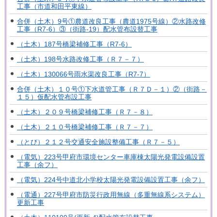
工事（市道和田平東線）
合併（土木）9号①農道改良工事（農道1975号線）②水路改修
工事（R7-6）③（街路-19）配水管布設替工事
（土木）187号橋梁補修工事（R7-6）
（土木）198号水路改修工事（Ｒ７－７）
（土木）130066号雨水渠改良工事（R7-7）
合併（土木）１０号①下水道管工事（Ｒ７Ｄ－１）②（街路－
１５）仮配水管布設工事
（土木）２０９号橋梁補修工事（Ｒ７－８）
（土木）２１０号橋梁補修工事（Ｒ７－７）
（とび）２１２号交通安全施設整備工事（Ｒ７－５）
（電気）223号甲府市環境センター車庫棟太陽光発電設備設置
工事（余フ）
（電気）224号中道北小学校太陽光発電設備設置工事（余フ）
（電通）227号甲府市防災行政用無線（多重無線系システム）
更新工事