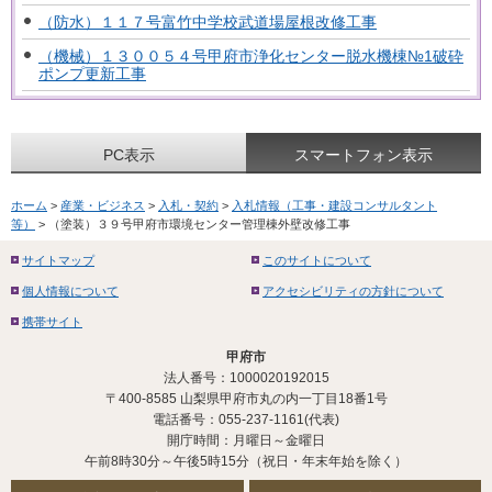
（防水）１１７号富竹中学校武道場屋根改修工事
（機械）１３００５４号甲府市浄化センター脱水機棟№1破砕
ポンプ更新工事
PC表示
スマートフォン表示
ホーム
>
産業・ビジネス
>
入札・契約
>
入札情報（工事・建設コンサルタント
等）
> （塗装）３９号甲府市環境センター管理棟外壁改修工事
サイトマップ
このサイトについて
個人情報について
アクセシビリティの方針について
携帯サイト
甲府市
法人番号：1000020192015
〒400-8585 山梨県甲府市丸の内一丁目18番1号
電話番号：055-237-1161(代表)
開庁時間：月曜日～金曜日
午前8時30分～午後5時15分（祝日・年末年始を除く）