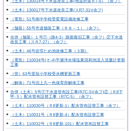
（土木）130014号下水道改良工事(地震対策Ｒ7-6）（余フ）
（土木）130017号下水道改良工事(スR7-31)(余フ)
（電気）51号南中学校受変電設備改修工事
（舗装）55号市道舗装工事（Ｒ８－１）（余フ）
合併（舗装）１号①（路4-3）路面復旧工事（余フ）②下水道
改良工事（スＲ7-27）（余フ）
（土木）46号岩窪ため池改修工事（３期）
（電気）110034号(そ-4)平瀬浄水場塩素混和池流入流量計更新
工事
（管）63号里垣小学校受水槽更新工事
（解体）71号旧上九一色保育所解体工事
合併（土木）5号①下水道管布設工事(R7C-5)(余フ)②（Ｒ8下
甲-５）配水管布設替工事（R7C-5）（余フ）
（土木）110030号（Ｒ8更新-1）配水管布設替工事（余フ）
（土木）110031号（Ｒ8更新-4）配水管布設替工事
（土木）110032号（Ｒ8更新-101）配水管布設替工事