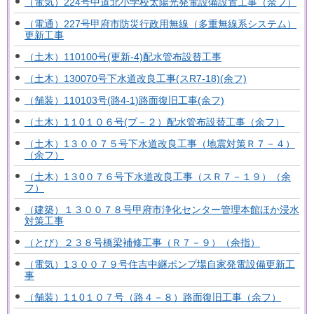
（電気）224号中道北小学校太陽光発電設備設置工事（余フ）
（電通）227号甲府市防災行政用無線（多重無線系システム）
更新工事
（土木）110100号(更新-4)配水管布設替工事
（土木）130070号下水道改良工事(スR7-18)(余フ)
（舗装）110103号(路4-1)路面復旧工事(余フ)
（土木）1１0１０６号(ブ－２）配水管布設替工事（余フ）
（土木）1３００７５号下水道改良工事（地震対策Ｒ７－４）
（余フ）
（土木）1３0０７６号下水道改良工事（スＲ７－１９）（余
フ）
（建築）１３００７８号甲府市浄化センター管理本館ほか浸水
対策工事
（とび）２３８号橋梁補修工事（Ｒ７－９）（余指）
（電気）1３００７９号住吉中継ポンプ場自家発電設備更新工
事
（舗装）1１0１０７号（路４－８）路面復旧工事（余フ）