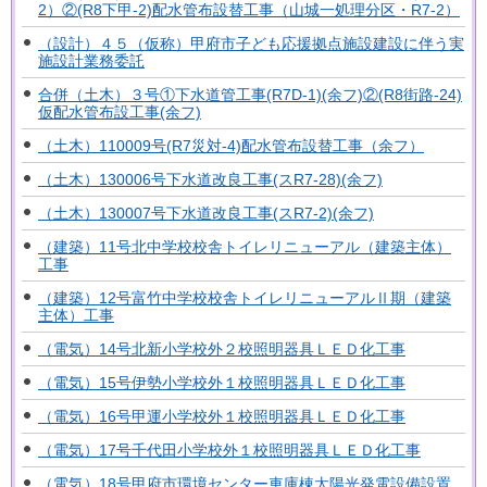
2）②(R8下甲-2)配水管布設替工事（山城一処理分区・R7-2）
（設計）４５（仮称）甲府市子ども応援拠点施設建設に伴う実
施設計業務委託
合併（土木）３号①下水道管工事(R7D-1)(余フ)②(R8街路-24)
仮配水管布設工事(余フ)
（土木）110009号(R7災対-4)配水管布設替工事（余フ）
（土木）130006号下水道改良工事(スR7-28)(余フ)
（土木）130007号下水道改良工事(スR7-2)(余フ)
（建築）11号北中学校校舎トイレリニューアル（建築主体）
工事
（建築）12号富竹中学校校舎トイレリニューアルⅡ期（建築
主体）工事
（電気）14号北新小学校外２校照明器具ＬＥＤ化工事
（電気）15号伊勢小学校外１校照明器具ＬＥＤ化工事
（電気）16号甲運小学校外１校照明器具ＬＥＤ化工事
（電気）17号千代田小学校外１校照明器具ＬＥＤ化工事
（電気）18号甲府市環境センター車庫棟太陽光発電設備設置