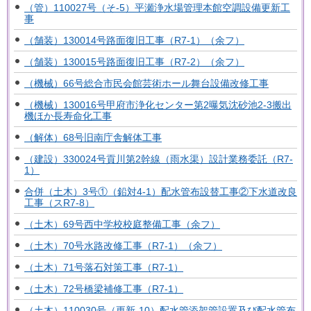
（管）110027号（そ-5）平瀬浄水場管理本館空調設備更新工
事
（舗装）130014号路面復旧工事（R7-1）（余フ）
（舗装）130015号路面復旧工事（R7-2）（余フ）
（機械）66号総合市民会館芸術ホール舞台設備改修工事
（機械）130016号甲府市浄化センター第2曝気沈砂池2-3搬出
機ほか長寿命化工事
（解体）68号旧南庁舎解体工事
（建設）330024号貢川第2幹線（雨水渠）設計業務委託（R7-
1）
合併（土木）3号①（鉛対4-1）配水管布設替工事②下水道改良
工事（スR7-8）
（土木）69号西中学校校庭整備工事（余フ）
（土木）70号水路改修工事（R7-1）（余フ）
（土木）71号落石対策工事（R7-1）
（土木）72号橋梁補修工事（R7-1）
（土木）110030号（更新-10）配水管添架管設置及び配水管布