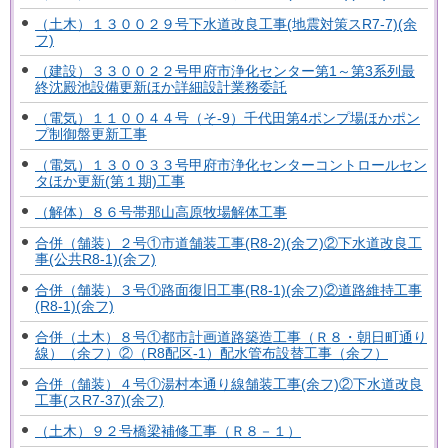
（土木）１３００２９号下水道改良工事(地震対策スR7-7)(余
フ)
（建設）３３００２２号甲府市浄化センター第1～第3系列最
終沈殿池設備更新ほか詳細設計業務委託
（電気）１１００４４号（そ-9）千代田第4ポンプ場ほかポン
プ制御盤更新工事
（電気）１３００３３号甲府市浄化センターコントロールセン
タほか更新(第１期)工事
（解体）８６号帯那山高原牧場解体工事
合併（舗装）２号①市道舗装工事(R8-2)(余フ)②下水道改良工
事(公共R8-1)(余フ)
合併（舗装）３号①路面復旧工事(R8-1)(余フ)②道路維持工事
(R8-1)(余フ)
合併（土木）８号①都市計画道路築造工事（Ｒ８・朝日町通り
線）（余フ）②（R8配区-1）配水管布設替工事（余フ）
合併（舗装）４号①湯村本通り線舗装工事(余フ)②下水道改良
工事(スR7-37)(余フ)
（土木）９２号橋梁補修工事（Ｒ８－１）