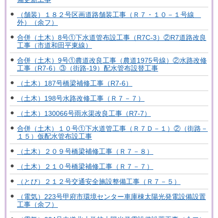
（舗装）１８２号区画道路舗装工事（Ｒ７・１０－１号線
外）（余フ）
合併（土木）8号①下水道管布設工事（R7C-3）②R7道路改良
工事（市道和田平東線）
合併（土木）9号①農道改良工事（農道1975号線）②水路改修
工事（R7-6）③（街路-19）配水管布設替工事
（土木）187号橋梁補修工事（R7-6）
（土木）198号水路改修工事（Ｒ７－７）
（土木）130066号雨水渠改良工事（R7-7）
合併（土木）１０号①下水道管工事（Ｒ７Ｄ－１）②（街路－
１５）仮配水管布設工事
（土木）２０９号橋梁補修工事（Ｒ７－８）
（土木）２１０号橋梁補修工事（Ｒ７－７）
（とび）２１２号交通安全施設整備工事（Ｒ７－５）
（電気）223号甲府市環境センター車庫棟太陽光発電設備設置
工事（余フ）