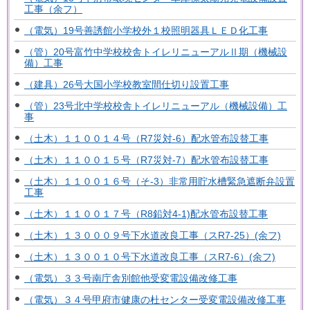
工事（余フ）
（電気）19号善誘館小学校外１校照明器具ＬＥＤ化工事
（管）20号富竹中学校校舎トイレリニューアルⅡ期（機械設
備）工事
（建具）26号大国小学校教室間仕切り設置工事
（管）23号北中学校校舎トイレリニューアル（機械設備）工
事
（土木）１１００１４号（R7災対-6）配水管布設替工事
（土木）１１００１５号（R7災対-7）配水管布設替工事
（土木）１１００１６号（そ-3）非常用貯水槽緊急遮断弁設置
工事
（土木）１１００１７号（R8鉛対4-1)配水管布設替工事
（土木）１３０００９号下水道改良工事（スR7-25）(余フ)
（土木）１３００１０号下水道改良工事（スR7-6）(余フ)
（電気）３３号南庁舎別館他受変電設備改修工事
（電気）３４号甲府市健康の杜センター受変電設備改修工事