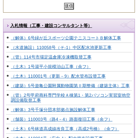
入札情報（工事・建設コンサルタント等）
（解体）6号緑が丘スポーツ公園テニスコートＢ解体工事
（水道施設）110058号（そ-1）中区配水池更新工事
（管）114号市場定温倉庫冷凍機取替工事
（土木）1号湯平小規模治山工事（余フ）
（土木）110001号（更新－9）配水管布設替工事
（建築）5号遊亀公園附属動物園第Ⅱ期整備（建築主体）工事
（管）2号甲府商科専門学校Ａ棟第1・第2パソコン実習室他空
調設備取替工事
（解体）3号千塚分団本部拠点施設解体工事
（舗装）110003号（路4－4）路面復旧工事（余フ）
（土木）6号林道高成線改良工事（高成2号橋）（余フ）