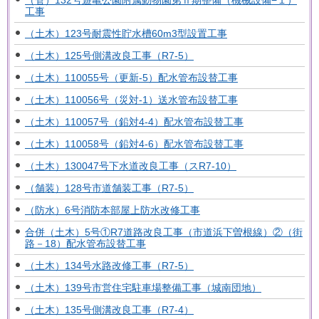
（管）132号遊亀公園附属動物園第Ⅱ期整備（機械設備−１）
工事
（土木）123号耐震性貯水槽60m3型設置工事
（土木）125号側溝改良工事（R7-5）
（土木）110055号（更新-5）配水管布設替工事
（土木）110056号（災対-1）送水管布設替工事
（土木）110057号（鉛対4-4）配水管布設替工事
（土木）110058号（鉛対4-6）配水管布設替工事
（土木）130047号下水道改良工事（スR7-10）
（舗装）128号市道舗装工事（R7-5）
（防水）6号消防本部屋上防水改修工事
合併（土木）5号①R7道路改良工事（市道浜下曽根線）②（街
路－18）配水管布設替工事
（土木）134号水路改修工事（R7-5）
（土木）139号市営住宅駐車場整備工事（城南団地）
（土木）135号側溝改良工事（R7-4）