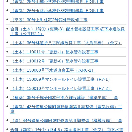
（電気）25号山城小学校外3校照明器具LED化工事
（電気）26号玉諸小学校外3校照明器具LED化工事
（塗装）30号上町住宅2号館外壁改修工事
合併（土木）1号①（更新-3）配水管布設替工事 ②下水道改良
工事（公共R7-1）
（土木）36号林道折八古関線改良工事（大鳥沢橋）（余フ）
（土木）110011号（更新-1）配水管布設替工事
（土木）110012号（更新-6）配水管布設替工事
（土木）130008号下水道改良工事（スR6-2）
（土木）130009号マンホールトイレ設置工事（R7-1）
（土木）130010号マンホールトイレ設置工事（R7-2）
（建築）39号千塚分団本部拠点施設建設（建築主体）工事
（電気）43号遊亀公園附属動物園第Ⅱ期整備（電気設備）工
事
（管）44号遊亀公園附属動物園第Ⅱ期整備（機械設備）工事
合併（舗装）1号①（路4-5）路面復旧工事（余フ） ②下水道