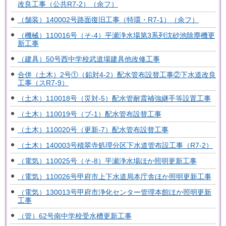
改良工事（公共R7-2）（余フ）
（舗装）140002号路面復旧工事（特環・R7-1）（余フ）
（機械）110016号（そ-4）平瀬浄水場第3系列沈砂池除塵機更
新工事
（建具）50号西中学校武道場建具他改修工事
合併（土木）2号①（鉛対4-2）配水管布設替工事②下水道改良
工事（スR7-9）
（土木）110018号（災対-5）配水管耐震補強継手等設置工事
（土木）110019号（ブ-1）配水管布設替工事
（土木）110020号（更新-7）配水管布設替工事
（土木）140003号積翠寺処理分区下水道管布設工事（R7-2）
（電気）110025号（そ-8）平瀬浄水場ほか照明更新工事
（電気）110026号甲府市上下水道局本庁舎ほか照明更新工事
（電気）130013号甲府市浄化センター管理本館ほか照明更新
工事
（管）62号南中学校受水槽更新工事