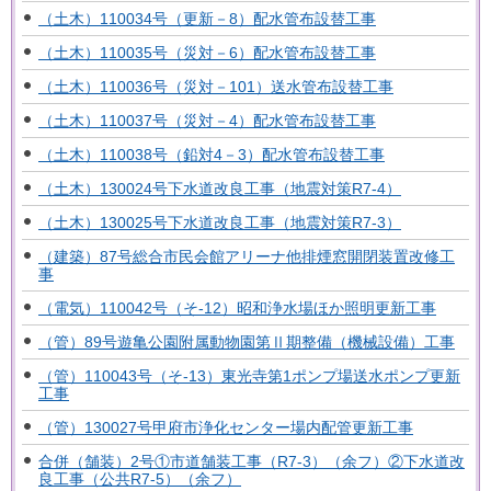
（土木）110034号（更新－8）配水管布設替工事
（土木）110035号（災対－6）配水管布設替工事
（土木）110036号（災対－101）送水管布設替工事
（土木）110037号（災対－4）配水管布設替工事
（土木）110038号（鉛対4－3）配水管布設替工事
（土木）130024号下水道改良工事（地震対策R7-4）
（土木）130025号下水道改良工事（地震対策R7-3）
（建築）87号総合市民会館アリーナ他排煙窓開閉装置改修工
事
（電気）110042号（そ-12）昭和浄水場ほか照明更新工事
（管）89号遊亀公園附属動物園第Ⅱ期整備（機械設備）工事
（管）110043号（そ-13）東光寺第1ポンプ場送水ポンプ更新
工事
（管）130027号甲府市浄化センター場内配管更新工事
合併（舗装）2号①市道舗装工事（R7-3）（余フ）②下水道改
良工事（公共R7-5）（余フ）