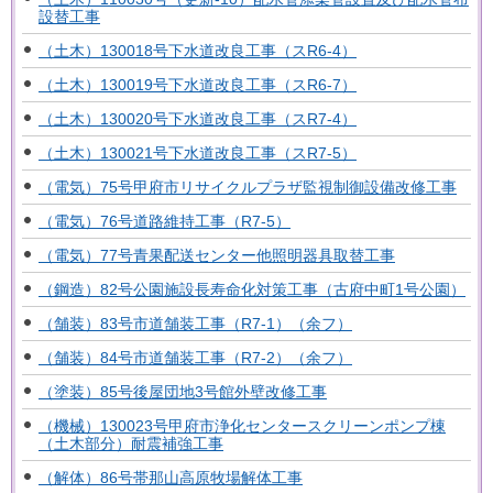
設替工事
（土木）130018号下水道改良工事（スR6-4）
（土木）130019号下水道改良工事（スR6-7）
（土木）130020号下水道改良工事（スR7-4）
（土木）130021号下水道改良工事（スR7-5）
（電気）75号甲府市リサイクルプラザ監視制御設備改修工事
（電気）76号道路維持工事（R7-5）
（電気）77号青果配送センター他照明器具取替工事
（鋼造）82号公園施設長寿命化対策工事（古府中町1号公園）
（舗装）83号市道舗装工事（R7-1）（余フ）
（舗装）84号市道舗装工事（R7-2）（余フ）
（塗装）85号後屋団地3号館外壁改修工事
（機械）130023号甲府市浄化センタースクリーンポンプ棟
（土木部分）耐震補強工事
（解体）86号帯那山高原牧場解体工事