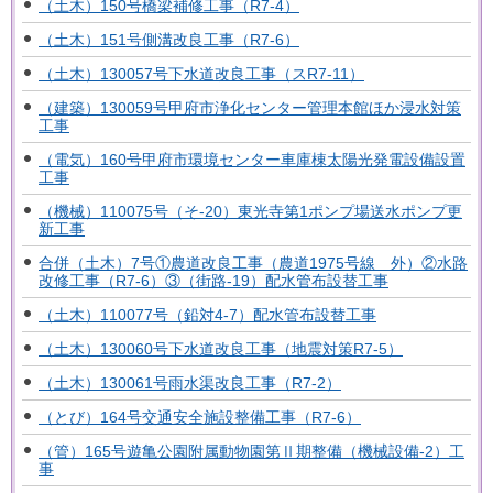
（土木）150号橋梁補修工事（R7-4）
（土木）151号側溝改良工事（R7-6）
（土木）130057号下水道改良工事（スR7-11）
（建築）130059号甲府市浄化センター管理本館ほか浸水対策
工事
（電気）160号甲府市環境センター車庫棟太陽光発電設備設置
工事
（機械）110075号（そ-20）東光寺第1ポンプ場送水ポンプ更
新工事
合併（土木）7号①農道改良工事（農道1975号線 外）②水路
改修工事（R7-6）③（街路-19）配水管布設替工事
（土木）110077号（鉛対4-7）配水管布設替工事
（土木）130060号下水道改良工事（地震対策R7-5）
（土木）130061号雨水渠改良工事（R7-2）
（とび）164号交通安全施設整備工事（R7-6）
（管）165号遊亀公園附属動物園第Ⅱ期整備（機械設備-2）工
事