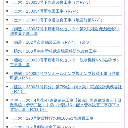
（土木）130033号下水道改良工事（スR7-3）
（土木）130034号雨水渠工事（R7-4）
（土木）130035号下水道改良工事（地震対策R7-5）
（鋼造）130037号甲府市浄化センター第2系列最初沈殿池2-1
池覆蓋更新工事
（舗装）102号市道舗装工事（R7-4）（余フ）
（防水）103号南中学校武道場屋根防水改修工事
（機械）130038号甲府市浄化センター脱水機棟No.2破砕ポン
プ更新工事
（機械）140004号マンホールポンプ場ポンプ取替工事（特環
甲府スR7-1）
（建設）330031号四分川第7幹線（雨水渠）実施設計業務委託
（R7-1）
合併（土木）4号①R7道路築造工事【都市計画道路城東三丁目
敷島線（伊勢工区）】②（街路-16）配水管布設替工事③下水
道管工事（R7D-14）
（土木）120号耐震性貯水槽100m3型設置工事
（土木）107号側溝改良工事（R7-3）