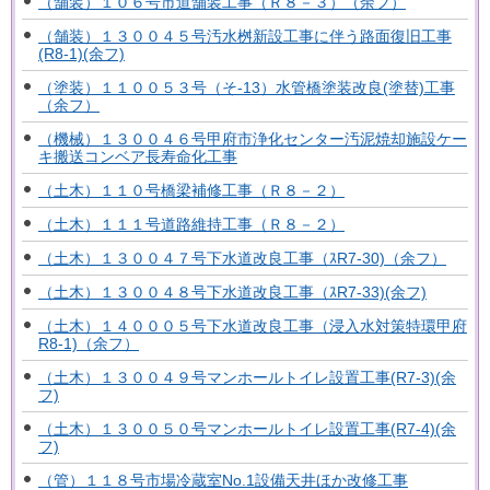
（舗装）１０６号市道舗装工事（Ｒ８－３）（余フ）
（舗装）１３００４５号汚水桝新設工事に伴う路面復旧工事
(R8-1)(余フ)
（塗装）１１００５３号（そ-13）水管橋塗装改良(塗替)工事
（余フ）
（機械）１３００４６号甲府市浄化センター汚泥焼却施設ケー
キ搬送コンベア長寿命化工事
（土木）１１０号橋梁補修工事（Ｒ８－２）
（土木）１１１号道路維持工事（Ｒ８－２）
（土木）１３００４７号下水道改良工事（ｽR7-30)（余フ）
（土木）１３００４８号下水道改良工事（ｽR7-33)(余フ)
（土木）１４０００５号下水道改良工事（浸入水対策特環甲府
R8-1)（余フ）
（土木）１３００４９号マンホールトイレ設置工事(R7-3)(余
フ)
（土木）１３００５０号マンホールトイレ設置工事(R7-4)(余
フ)
（管）１１８号市場冷蔵室No.1設備天井ほか改修工事