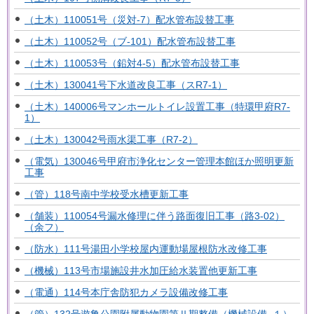
（土木）110051号（災対-7）配水管布設替工事
（土木）110052号（ブ-101）配水管布設替工事
（土木）110053号（鉛対4-5）配水管布設替工事
（土木）130041号下水道改良工事（スR7-1）
（土木）140006号マンホールトイレ設置工事（特環甲府R7-
1）
（土木）130042号雨水渠工事（R7-2）
（電気）130046号甲府市浄化センター管理本館ほか照明更新
工事
（管）118号南中学校受水槽更新工事
（舗装）110054号漏水修理に伴う路面復旧工事（路3-02）
（余フ）
（防水）111号湯田小学校屋内運動場屋根防水改修工事
（機械）113号市場施設井水加圧給水装置他更新工事
（電通）114号本庁舎防犯カメラ設備改修工事