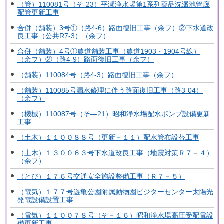
（管）110081号（そ-23）平瀬浄水場第1系列薬品沈澱池管廊
配管更新工事
合併（舗装）3号①（路4-6）路面復旧工事（余フ）②下水道改
良工事（公共R7-3）（余フ）
合併（舗装）4号①農道舗装工事（農道1903・1904号線）
（余フ）②（路4-9）路面復旧工事（余フ）
（舗装）110084号（路4-3）路面復旧工事（余フ）
（舗装）110085号漏水修理に伴う路面復旧工事（路3-04）
（余フ）
（機械）110087号（そ―21）昭和浄水場配水ポンプ設備更新
工事
（土木）１１００８８号（更新－１１）配水管布設替工事
（土木）１３００６３号下水道改良工事（地震対策Ｒ７－４）
（余フ）
（とび）１７６号交通安全施設整備工事（Ｒ７－５）
（電気）１７７号遊亀公園附属動物園ビジターセンター太陽光
発電設備設置工事
（電気）１１００７８号（そ－１６）昭和浄水場高圧受配電設
備更新工事