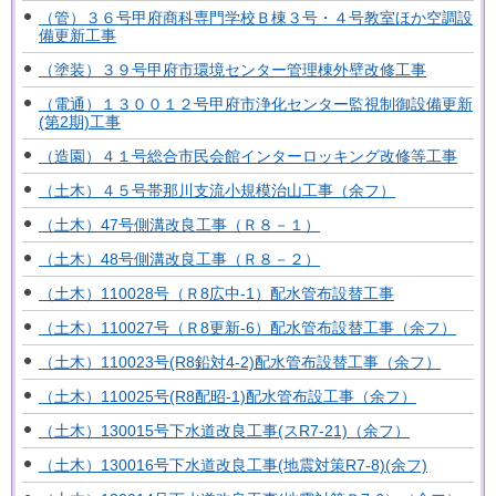
（管）３６号甲府商科専門学校Ｂ棟３号・４号教室ほか空調設
備更新工事
（塗装）３９号甲府市環境センター管理棟外壁改修工事
（電通）１３００１２号甲府市浄化センター監視制御設備更新
(第2期)工事
（造園）４１号総合市民会館インターロッキング改修等工事
（土木）４５号帯那川支流小規模治山工事（余フ）
（土木）47号側溝改良工事（Ｒ８－１）
（土木）48号側溝改良工事（Ｒ８－２）
（土木）110028号（Ｒ8広中-1）配水管布設替工事
（土木）110027号（Ｒ8更新-6）配水管布設替工事（余フ）
（土木）110023号(R8鉛対4-2)配水管布設替工事（余フ）
（土木）110025号(R8配昭-1)配水管布設工事（余フ）
（土木）130015号下水道改良工事(スR7-21)（余フ）
（土木）130016号下水道改良工事(地震対策R7-8)(余フ)