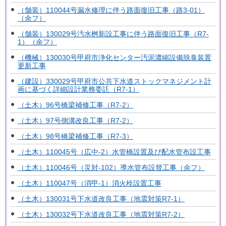
（舗装）110044号漏水修理に伴う路面復旧工事（路3-01）
（余フ）
（舗装）130029号汚水桝新設工事に伴う路面復旧工事（R7-
1）（余フ）
（機械）130030号甲府市浄化センター汚泥濃縮設備脱臭装置
更新工事
（建設）330029号甲府市公共下水道ストックマネジメント計
画に基づく詳細設計業務委託（R7-1）
（土木）96号橋梁補修工事（R7-2）
（土木）97号側溝改良工事（R7-2）
（土木）98号橋梁補修工事（R7-3）
（土木）110045号（広中-2）水管橋設置及び配水管布設工事
（土木）110046号（災対-102）導水管布設替工事（余フ）
（土木）110047号（消甲-1）消火栓設置工事
（土木）130031号下水道改良工事（地震対策R7-1）
（土木）130032号下水道改良工事（地震対策R7-2）