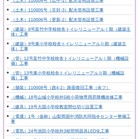
（土木）110004号（広中-1）配水管布設替工事
（土木）110005号（災対-3）配水管布設替工事
（土木）110006号（更新-2）配水管布設替工事
（建築）8号富竹中学校校舎トイレリニューアルⅠ期（建築主
体）工事
（建築）9号東小学校校舎トイレリニューアルⅡ期（建築主
体）工事
（管）12号富竹中学校校舎トイレリニューアルⅠ期（機械設
備）工事
（管）13号東小学校校舎トイレリニューアルⅡ期（機械設
備）工事
（舗装）110008号（路4-2）路面復旧工事（余フ）
（機械）18号山城小学校外5校小荷物専用昇降機改修工事
（建具）19号大国小学校教室間仕切り設置工事
（電通）1号（仮称）山梨県国中消防共同指令センター整備工
事
（電気）24号池田小学校外3校照明器具LED化工事