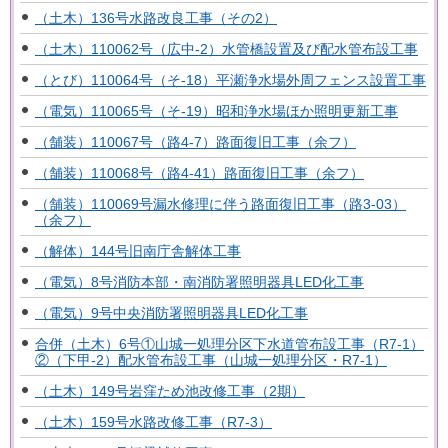
（土木）136号水路改良工事（その2）
（土木）110062号（広中-2）水管橋設置及び配水管布設工事
（とび）110064号（そ-18）平瀬浄水場外周フェンス設置工事
（電気）110065号（そ-19）昭和浄水場ほか照明更新工事
（舗装）110067号（路4-7）路面復旧工事（余フ）
（舗装）110068号（路4-41）路面復旧工事（余フ）
（舗装）110069号漏水修理に伴う路面復旧工事（路3-03）
（余フ）
（解体）144号旧南庁舎解体工事
（電気）8号消防本部・南消防署照明器具LED化工事
（電気）9号中央消防署照明器具LED化工事
合併（土木）6号①山城一処理分区下水道管布設工事（R7-1）
②（下甲-2）配水管布設工事（山城一処理分区・R7-1）
（土木）149号岩窪ため池改修工事（2期）
（土木）159号水路改修工事（R7-3）