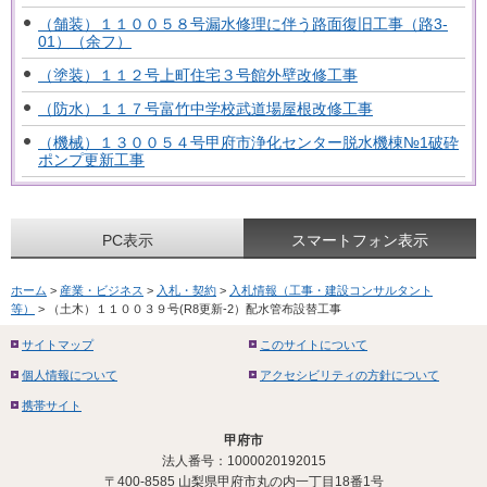
（舗装）１１００５８号漏水修理に伴う路面復旧工事（路3-
01）（余フ）
（塗装）１１２号上町住宅３号館外壁改修工事
（防水）１１７号富竹中学校武道場屋根改修工事
（機械）１３００５４号甲府市浄化センター脱水機棟№1破砕
ポンプ更新工事
PC表示
スマートフォン表示
ホーム
>
産業・ビジネス
>
入札・契約
>
入札情報（工事・建設コンサルタント
等）
> （土木）１１００３９号(R8更新-2）配水管布設替工事
サイトマップ
このサイトについて
個人情報について
アクセシビリティの方針について
携帯サイト
甲府市
法人番号：1000020192015
〒400-8585 山梨県甲府市丸の内一丁目18番1号