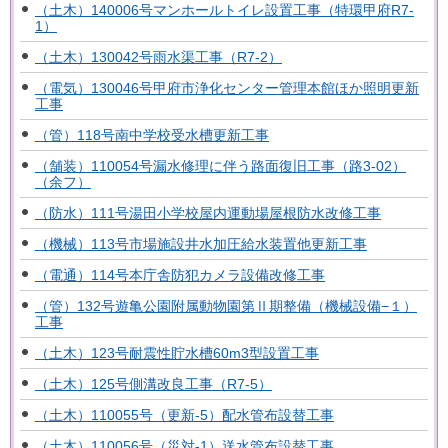
（土木）140006号マンホールトイレ設置工事（特環甲府R7-
1）
（土木）130042号雨水渠工事（R7-2）
（電気）130046号甲府市浄化センター管理本館ほか照明更新
工事
（管）118号南中学校受水槽更新工事
（舗装）110054号漏水修理に伴う路面復旧工事（路3-02）
（余フ）
（防水）111号湯田小学校屋内運動場屋根防水改修工事
（機械）113号市場施設井水加圧給水装置他更新工事
（電通）114号本庁舎防犯カメラ設備改修工事
（管）132号遊亀公園附属動物園第Ⅱ期整備（機械設備−１）
工事
（土木）123号耐震性貯水槽60m3型設置工事
（土木）125号側溝改良工事（R7-5）
（土木）110055号（更新-5）配水管布設替工事
（土木）110056号（災対-1）送水管布設替工事