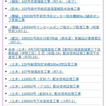
（舗装）102号市道舗装工事（R7-4）（余フ）
（防水）103号南中学校武道場屋根防水改修工事
（機械）130038号甲府市浄化センター脱水機棟No.2破砕ポン
プ更新工事
（機械）140004号マンホールポンプ場ポンプ取替工事（特環
甲府スR7-1）
（建設）330031号四分川第7幹線（雨水渠）実施設計業務委託
（R7-1）
合併（土木）4号①R7道路築造工事【都市計画道路城東三丁目
敷島線（伊勢工区）】②（街路-16）配水管布設替工事③下水
道管工事（R7D-14）
（土木）120号耐震性貯水槽100m3型設置工事
（土木）107号側溝改良工事（R7-3）
（土木）110051号（災対-7）配水管布設替工事
（土木）110052号（ブ-101）配水管布設替工事
（土木）110053号（鉛対4-5）配水管布設替工事
（土木）130041号下水道改良工事（スR7-1）