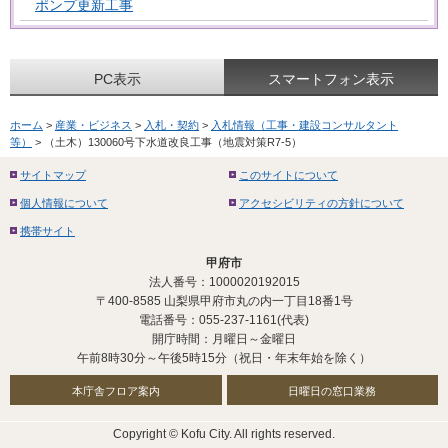
ポンプ更新工事
PC表示
スマートフォン表示
ホーム
>
産業・ビジネス
>
入札・契約
>
入札情報（工事・建設コンサルタント
等）
> （土木）130060号下水道改良工事（地震対策R7-5）
サイトマップ
このサイトについて
個人情報について
アクセシビリティの方針について
携帯サイト
甲府市
法人番号：1000020192015
〒400-8585 山梨県甲府市丸の内一丁目18番1号
電話番号：055-237-1161(代表)
開庁時間：月曜日～金曜日
午前8時30分～午後5時15分（祝日・年末年始を除く）
本庁舎フロア案内
日曜日の窓口業務
Copyright © Kofu City. All rights reserved.