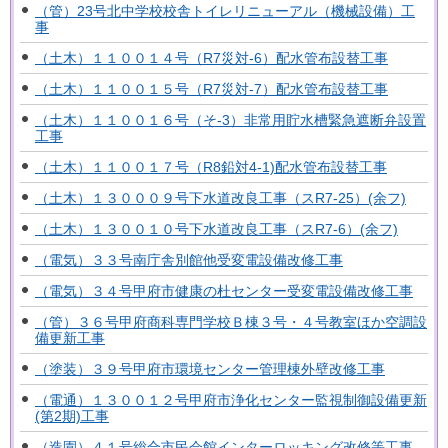
（管）23号北中学校校舎トイレリニューアル（機械設備）工
事
（土木）１１００１４号（R7災対-6）配水管布設替工事
（土木）１１００１５号（R7災対-7）配水管布設替工事
（土木）１１００１６号（そ-3）非常用貯水槽緊急遮断弁設置
工事
（土木）１１００１７号（R8鉛対4-1)配水管布設替工事
（土木）１３０００９号下水道改良工事（スR7-25）(余フ)
（土木）１３００１０号下水道改良工事（スR7-6）(余フ)
（電気）３３号南庁舎別館他受変電設備改修工事
（電気）３４号甲府市健康の杜センター受変電設備改修工事
（管）３６号甲府商科専門学校Ｂ棟３号・４号教室ほか空調設
備更新工事
（塗装）３９号甲府市環境センター管理棟外壁改修工事
（電通）１３００１２号甲府市浄化センター監視制御設備更新
(第2期)工事
（造園）４１号総合市民会館インターロッキング改修等工事