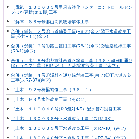
（電気）１３００３３号甲府市浄化センターコントロールセン
タほか更新(第１期)工事
（解体）８６号帯那山高原牧場解体工事
合併（舗装）２号①市道舗装工事(R8-2)(余フ)②下水道改良工
事(公共R8-1)(余フ)
合併（舗装）３号①路面復旧工事(R8-1)(余フ)②道路維持工事
(R8-1)(余フ)
合併（土木）８号①都市計画道路築造工事（Ｒ８・朝日町通り
線）（余フ）②（R8配区-1）配水管布設替工事（余フ）
合併（舗装）４号①湯村本通り線舗装工事(余フ)②下水道改良
工事(スR7-37)(余フ)
（土木）９２号橋梁補修工事（Ｒ８－１）
（土木）９３号水路改良工事（その２）
（土木）１１００４６号(Ｒ8鉛対4-5）配水管布設替工事
（土木）１３００３８号下水道改良工事（スR7-38）
（土木）１３００３９号下水道改良工事（スR7-40）(余フ)
（土木）１３００４０号下水道改良工事（スR7-34）(余フ)