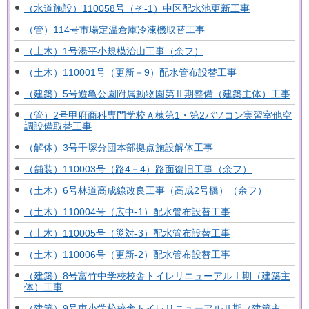
（水道施設）110058号（そ-1）中区配水池更新工事
（管）114号市場定温倉庫冷凍機取替工事
（土木）1号湯平小規模治山工事（余フ）
（土木）110001号（更新－9）配水管布設替工事
（建築）5号遊亀公園附属動物園第Ⅱ期整備（建築主体）工事
（管）2号甲府商科専門学校Ａ棟第1・第2パソコン実習室他空
調設備取替工事
（解体）3号千塚分団本部拠点施設解体工事
（舗装）110003号（路4－4）路面復旧工事（余フ）
（土木）6号林道高成線改良工事（高成2号橋）（余フ）
（土木）110004号（広中-1）配水管布設替工事
（土木）110005号（災対-3）配水管布設替工事
（土木）110006号（更新-2）配水管布設替工事
（建築）8号富竹中学校校舎トイレリニューアルⅠ期（建築主
体）工事
（建築）9号東小学校校舎トイレリニューアルⅡ期（建築主