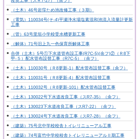
改良工事（スＲ7-27）（余フ）
（土木）46号岩窪ため池改修工事（３期）
（電気）110034号(そ-4)平瀬浄水場塩素混和池流入流量計更新
工事
（管）63号里垣小学校受水槽更新工事
（解体）71号旧上九一色保育所解体工事
合併（土木）5号①下水道管布設工事(R7C-5)(余フ)②（Ｒ8下
甲-５）配水管布設替工事（R7C-5）（余フ）
（土木）110030号（Ｒ8更新-1）配水管布設替工事（余フ）
（土木）110031号（Ｒ8更新-4）配水管布設替工事
（土木）110032号（Ｒ8更新-101）配水管布設替工事
（土木）130022号下水道改良工事（スR7-35）（余フ）
（土木）130023下水道改良工事（スR7-22）（余フ）
（土木）130024号下水道改良工事（スR7-28）（余フ）
（建築）75号北中学校校舎トイレリニューアル工事
（建築）74号富竹中学校校舎トイレリニューアルⅡ期工事