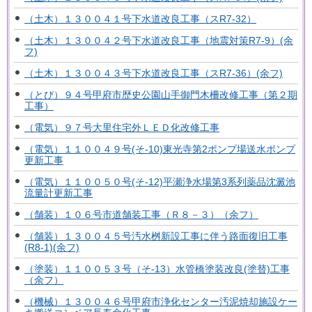
（土木）１３００４１号下水道改良工事（スR7-32）
（土木）１３００４２号下水道改良工事（地震対策R7-9）(余
フ)
（土木）１３００４３号下水道改良工事（スR7-36）(余フ)
（とび）９４号甲府市歴史公園山手御門木柵改修工事（第２期
工事）
（電気）９７号大里住宅外ＬＥＤ化改修工事
（電気）１１００４９号(そ-10)東光寺第2ポンプ場送水ポンプ
更新工事
（電気）１１００５０号(そ-12)平瀬浄水場第3系列薬品沈澱池
流量計更新工事
（舗装）１０６号市道舗装工事（Ｒ８－３）（余フ）
（舗装）１３００４５号汚水桝新設工事に伴う路面復旧工事
(R8-1)(余フ)
（塗装）１１００５３号（そ-13）水管橋塗装改良(塗替)工事
（余フ）
（機械）１３００４６号甲府市浄化センター汚泥焼却施設ケー