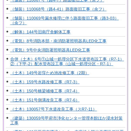
（舗装）110068号（路4-41）路面復旧工事（余フ）
（舗装）110069号漏水修理に伴う路面復旧工事（路3-03）
（余フ）
（解体）144号旧南庁舎解体工事
（電気）8号消防本部・南消防署照明器具LED化工事
（電気）9号中央消防署照明器具LED化工事
合併（土木）6号①山城一処理分区下水道管布設工事（R7-1）
②（下甲-2）配水管布設工事（山城一処理分区・R7-1）
（土木）149号岩窪ため池改修工事（2期）
（土木）159号水路改修工事（R7-3）
（土木）150号橋梁補修工事（R7-4）
（土木）151号側溝改良工事（R7-6）
（土木）130057号下水道改良工事（スR7-11）
（建築）130059号甲府市浄化センター管理本館ほか浸水対策
工事