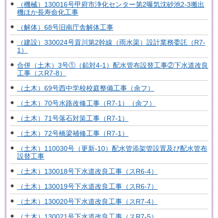
（機械）130016号甲府市浄化センター第2曝気沈砂池2-3搬出
機ほか長寿命化工事
（解体）68号旧南庁舎解体工事
（建設）330024号貢川第2幹線（雨水渠）設計業務委託（R7-
1）
合併（土木）3号①（鉛対4-1）配水管布設替工事②下水道改良
工事（スR7-8）
（土木）69号西中学校校庭整備工事（余フ）
（土木）70号水路改修工事（R7-1）（余フ）
（土木）71号落石対策工事（R7-1）
（土木）72号橋梁補修工事（R7-1）
（土木）110030号（更新-10）配水管添架管設置及び配水管布
設替工事
（土木）130018号下水道改良工事（スR6-4）
（土木）130019号下水道改良工事（スR6-7）
（土木）130020号下水道改良工事（スR7-4）
（土木）130021号下水道改良工事（スR7-5）