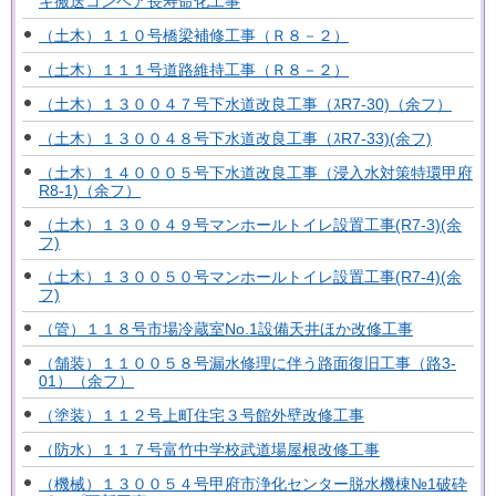
キ搬送コンベア長寿命化工事
（土木）１１０号橋梁補修工事（Ｒ８－２）
（土木）１１１号道路維持工事（Ｒ８－２）
（土木）１３００４７号下水道改良工事（ｽR7-30)（余フ）
（土木）１３００４８号下水道改良工事（ｽR7-33)(余フ)
（土木）１４０００５号下水道改良工事（浸入水対策特環甲府
R8-1)（余フ）
（土木）１３００４９号マンホールトイレ設置工事(R7-3)(余
フ)
（土木）１３００５０号マンホールトイレ設置工事(R7-4)(余
フ)
（管）１１８号市場冷蔵室No.1設備天井ほか改修工事
（舗装）１１００５８号漏水修理に伴う路面復旧工事（路3-
01）（余フ）
（塗装）１１２号上町住宅３号館外壁改修工事
（防水）１１７号富竹中学校武道場屋根改修工事
（機械）１３００５４号甲府市浄化センター脱水機棟№1破砕