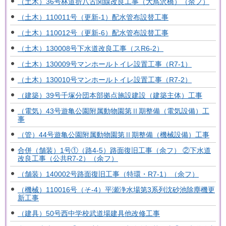
（土木）36号林道折八古関線改良工事（大鳥沢橋）（余フ）
（土木）110011号（更新-1）配水管布設替工事
（土木）110012号（更新-6）配水管布設替工事
（土木）130008号下水道改良工事（スR6-2）
（土木）130009号マンホールトイレ設置工事（R7-1）
（土木）130010号マンホールトイレ設置工事（R7-2）
（建築）39号千塚分団本部拠点施設建設（建築主体）工事
（電気）43号遊亀公園附属動物園第Ⅱ期整備（電気設備）工
事
（管）44号遊亀公園附属動物園第Ⅱ期整備（機械設備）工事
合併（舗装）1号①（路4-5）路面復旧工事（余フ） ②下水道
改良工事（公共R7-2）（余フ）
（舗装）140002号路面復旧工事（特環・R7-1）（余フ）
（機械）110016号（そ-4）平瀬浄水場第3系列沈砂池除塵機更
新工事
（建具）50号西中学校武道場建具他改修工事