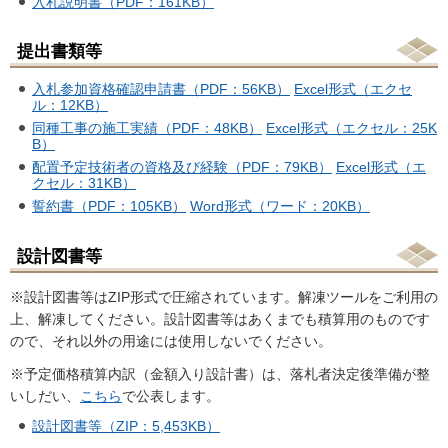
入札説明書（PDF：161KB）
提出書類等
入札参加資格確認申請書（PDF：56KB）
Excel形式（エクセ
ル：12KB）
同種工事の施工実績（PDF：48KB）
Excel形式（エクセル：25K
B）
配置予定技術者の資格及び経験（PDF：79KB）
Excel形式（エ
クセル：31KB）
誓約書（PDF：105KB）
Word形式（ワード：20KB）
設計図書等
※設計図書等はZIP形式で圧縮されています。解凍ツールをご利用の
上、解凍してください。設計図書等はあくまでも積算用のものです
ので、それ以外の用途には使用しないでください。
※予定価格積算内訳（金額入り設計書）は、落札者決定後準備が整
いしだい、
こちら
で公表します。
設計図書等（ZIP：5,453KB）