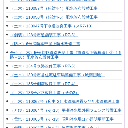
（土木）110057号（鉛対4-4）配水管布設替工事
（土木）110058号（鉛対4-6）配水管布設替工事
（土木）130047号下水道改良工事（スR7-10）
（舗装）128号市道舗装工事（R7-5）
（防水）6号消防本部屋上防水改修工事
合併（土木）5号①R7道路改良工事（市道浜下曽根線）②（街
路－18）配水管布設替工事
（土木）134号水路改修工事（R7-5）
（土木）139号市営住宅駐車場整備工事（城南団地）
（土木）135号側溝改良工事（R7-4）
（土木）136号水路改良工事（その2）
（土木）110062号（広中-2）水管橋設置及び配水管布設工事
（とび）110064号（そ-18）平瀬浄水場外周フェンス設置工事
（電気）110065号（そ-19）昭和浄水場ほか照明更新工事
（舗装）110067号（路4-7）路面復旧工事（余フ）