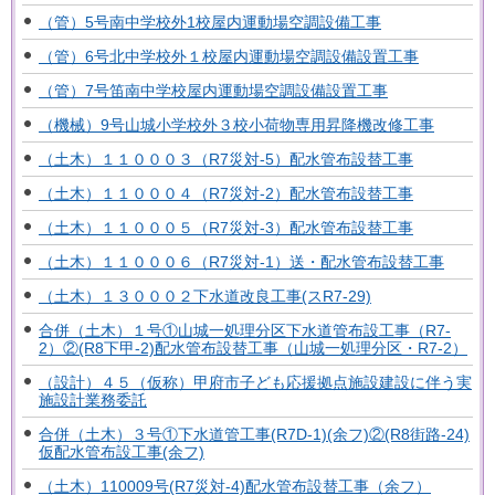
（管）5号南中学校外1校屋内運動場空調設備工事
（管）6号北中学校外１校屋内運動場空調設備設置工事
（管）7号笛南中学校屋内運動場空調設備設置工事
（機械）9号山城小学校外３校小荷物専用昇降機改修工事
（土木）１１０００３（R7災対-5）配水管布設替工事
（土木）１１０００４（R7災対-2）配水管布設替工事
（土木）１１０００５（R7災対-3）配水管布設替工事
（土木）１１０００６（R7災対-1）送・配水管布設替工事
（土木）１３０００２下水道改良工事(スR7-29)
合併（土木）１号①山城一処理分区下水道管布設工事（R7-
2）②(R8下甲-2)配水管布設替工事（山城一処理分区・R7-2）
（設計）４５（仮称）甲府市子ども応援拠点施設建設に伴う実
施設計業務委託
合併（土木）３号①下水道管工事(R7D-1)(余フ)②(R8街路-24)
仮配水管布設工事(余フ)
（土木）110009号(R7災対-4)配水管布設替工事（余フ）