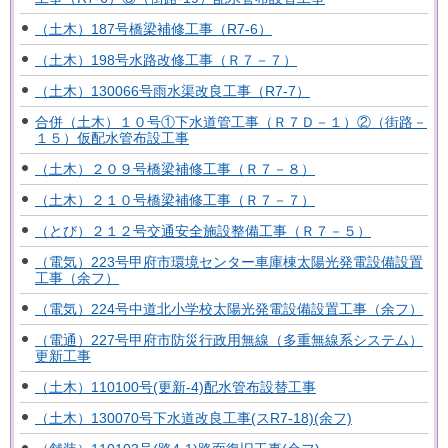
（土木）187号橋梁補修工事（R7-6）
（土木）198号水路改修工事（Ｒ７－７）
（土木）130066号雨水渠改良工事（R7-7）
合併（土木）１０号①下水道管工事（Ｒ７Ｄ－１）②（街路－
１５）仮配水管布設工事
（土木）２０９号橋梁補修工事（Ｒ７－８）
（土木）２１０号橋梁補修工事（Ｒ７－７）
（とび）２１２号交通安全施設整備工事（Ｒ７－５）
（電気）223号甲府市環境センター車庫棟太陽光発電設備設置
工事（余フ）
（電気）224号中道北小学校太陽光発電設備設置工事（余フ）
（電通）227号甲府市防災行政用無線（多重無線系システム）
更新工事
（土木）110100号(更新-4)配水管布設替工事
（土木）130070号下水道改良工事(スR7-18)(余フ)