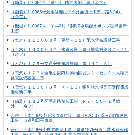
（舗装）110084号（路4-3）路面復旧工事（余フ）
（舗装）110085号漏水修理に伴う路面復旧工事（路3-04）
（余フ）
（機械）110087号（そ―21）昭和浄水場配水ポンプ設備更新
工事
（土木）１１００８８号（更新－１１）配水管布設替工事
（土木）１３００６３号下水道改良工事（地震対策Ｒ７－４）
（余フ）
（とび）１７６号交通安全施設整備工事（Ｒ７－５）
（電気）１７７号遊亀公園附属動物園ビジターセンター太陽光
発電設備設置工事
（電気）１１００７８号（そ－１６）昭和浄水場高圧受配電設
備更新工事
（舗装）１８２号区画道路舗装工事（Ｒ７・１０－１号線
外）（余フ）
合併（土木）8号①下水道管布設工事（R7C-3）②R7道路改良
工事（市道和田平東線）
合併（土木）9号①農道改良工事（農道1975号線）②水路改修
工事（R7-6）③（街路-19）配水管布設替工事