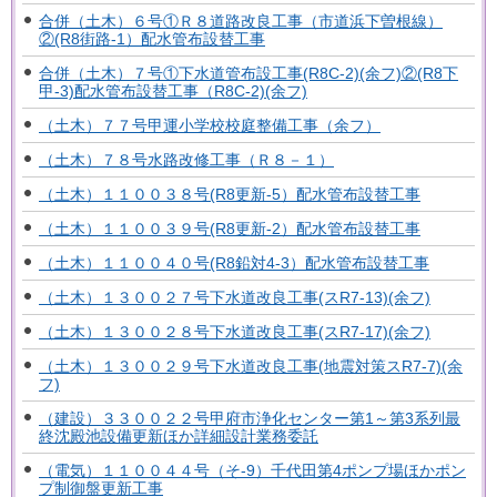
合併（土木）６号①Ｒ８道路改良工事（市道浜下曽根線）
②(R8街路-1）配水管布設替工事
合併（土木）７号①下水道管布設工事(R8C-2)(余フ)②(R8下
甲-3)配水管布設替工事（R8C-2)(余フ)
（土木）７７号甲運小学校校庭整備工事（余フ）
（土木）７８号水路改修工事（Ｒ８－１）
（土木）１１００３８号(R8更新-5）配水管布設替工事
（土木）１１００３９号(R8更新-2）配水管布設替工事
（土木）１１００４０号(R8鉛対4-3）配水管布設替工事
（土木）１３００２７号下水道改良工事(スR7-13)(余フ)
（土木）１３００２８号下水道改良工事(スR7-17)(余フ)
（土木）１３００２９号下水道改良工事(地震対策スR7-7)(余
フ)
（建設）３３００２２号甲府市浄化センター第1～第3系列最
終沈殿池設備更新ほか詳細設計業務委託
（電気）１１００４４号（そ-9）千代田第4ポンプ場ほかポン
プ制御盤更新工事