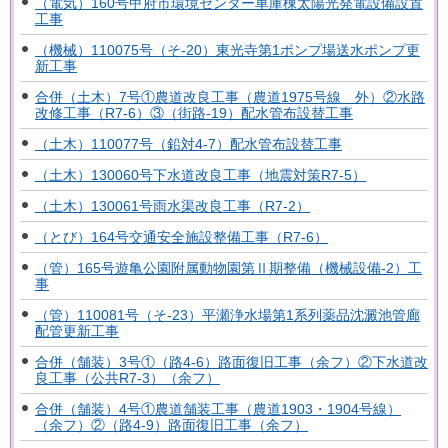
（電気）160号甲府市環境センター車庫棟太陽光発電設備設置
工事
（機械）110075号（そ-20）東光寺第1ポンプ場送水ポンプ更
新工事
合併（土木）7号①農道改良工事（農道1975号線 外）②水路
改修工事（R7-6）③（街路-19）配水管布設替工事
（土木）110077号（鉛対4-7）配水管布設替工事
（土木）130060号下水道改良工事（地震対策R7-5）
（土木）130061号雨水渠改良工事（R7-2）
（とび）164号交通安全施設整備工事（R7-6）
（管）165号遊亀公園附属動物園第Ⅱ期整備（機械設備-2）工
事
（管）110081号（そ-23）平瀬浄水場第1系列薬品沈澱池管廊
配管更新工事
合併（舗装）3号①（路4-6）路面復旧工事（余フ）②下水道改
良工事（公共R7-3）（余フ）
合併（舗装）4号①農道舗装工事（農道1903・1904号線）
（余フ）②（路4-9）路面復旧工事（余フ）