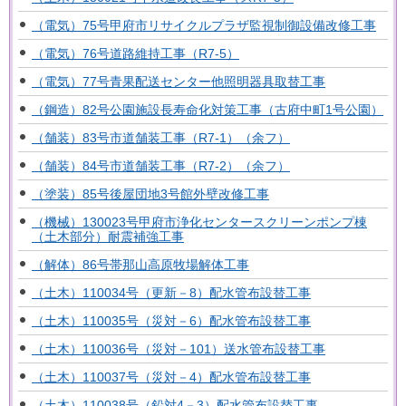
（電気）75号甲府市リサイクルプラザ監視制御設備改修工事
（電気）76号道路維持工事（R7-5）
（電気）77号青果配送センター他照明器具取替工事
（鋼造）82号公園施設長寿命化対策工事（古府中町1号公園）
（舗装）83号市道舗装工事（R7-1）（余フ）
（舗装）84号市道舗装工事（R7-2）（余フ）
（塗装）85号後屋団地3号館外壁改修工事
（機械）130023号甲府市浄化センタースクリーンポンプ棟
（土木部分）耐震補強工事
（解体）86号帯那山高原牧場解体工事
（土木）110034号（更新－8）配水管布設替工事
（土木）110035号（災対－6）配水管布設替工事
（土木）110036号（災対－101）送水管布設替工事
（土木）110037号（災対－4）配水管布設替工事
（土木）110038号（鉛対4－3）配水管布設替工事