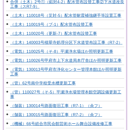
合併（土木）2号①（鉛対4-2）配水管布設替工事②下水道改良
工事（スR7-9）
（土木）110018号（災対-5）配水管耐震補強継手等設置工事
（土木）110019号（ブ-1）配水管布設替工事
（土木）110020号（更新-7）配水管布設替工事
（土木）140003号積翠寺処理分区下水道管布設工事（R7-2）
（電気）110025号（そ-8）平瀬浄水場ほか照明更新工事
（電気）110026号甲府市上下水道局本庁舎ほか照明更新工事
（電気）130013号甲府市浄化センター管理本館ほか照明更新
工事
（管）62号南中学校受水槽更新工事
（管）110027号（そ-5）平瀬浄水場管理本館空調設備更新工
事
（舗装）130014号路面復旧工事（R7-1）（余フ）
（舗装）130015号路面復旧工事（R7-2）（余フ）
（機械）66号総合市民会館芸術ホール舞台設備改修工事