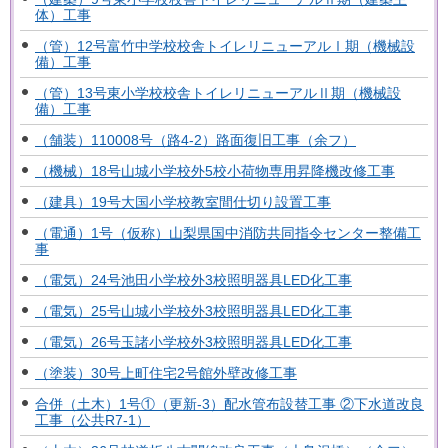
体）工事
（管）12号富竹中学校校舎トイレリニューアルⅠ期（機械設
備）工事
（管）13号東小学校校舎トイレリニューアルⅡ期（機械設
備）工事
（舗装）110008号（路4-2）路面復旧工事（余フ）
（機械）18号山城小学校外5校小荷物専用昇降機改修工事
（建具）19号大国小学校教室間仕切り設置工事
（電通）1号（仮称）山梨県国中消防共同指令センター整備工
事
（電気）24号池田小学校外3校照明器具LED化工事
（電気）25号山城小学校外3校照明器具LED化工事
（電気）26号玉諸小学校外3校照明器具LED化工事
（塗装）30号上町住宅2号館外壁改修工事
合併（土木）1号①（更新-3）配水管布設替工事 ②下水道改良
工事（公共R7-1）