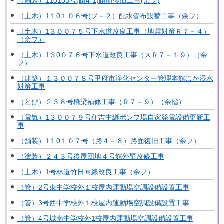
（舗装）110103号(路4-1)路面復旧工事(余フ)
（土木）1１0１０６号(ブ－２）配水管布設替工事（余フ）
（土木）1３００７５号下水道改良工事（地震対策Ｒ７－４）
（余フ）
（土木）1３0０７６号下水道改良工事（スＲ７－１９）（余
フ）
（建築）１３００７８号甲府市浄化センター管理本館ほか浸水
対策工事
（とび）２３８号橋梁補修工事（Ｒ７－９）（余指）
（電気）1３００７９号住吉中継ポンプ場自家発電設備更新工
事
（舗装）1１0１０７号（路４－８）路面復旧工事（余フ）
（塗装）２４３号後屋団地４号館外壁改修工事
（土木）1号林道竹日向線改良工事（余フ）
（管）2号東中学校外１校屋内運動場空調設備設置工事
（管）3号西中学校外１校屋内運動場空調設備設置工事
（管）4号城南中学校外1校屋内運動場空調設備設置工事