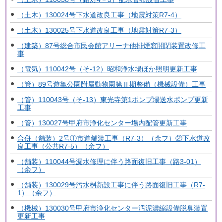
（土木）130024号下水道改良工事（地震対策R7-4）
（土木）130025号下水道改良工事（地震対策R7-3）
（建築）87号総合市民会館アリーナ他排煙窓開閉装置改修工
事
（電気）110042号（そ-12）昭和浄水場ほか照明更新工事
（管）89号遊亀公園附属動物園第Ⅱ期整備（機械設備）工事
（管）110043号（そ-13）東光寺第1ポンプ場送水ポンプ更新
工事
（管）130027号甲府市浄化センター場内配管更新工事
合併（舗装）2号①市道舗装工事（R7-3）（余フ）②下水道改
良工事（公共R7-5）（余フ）
（舗装）110044号漏水修理に伴う路面復旧工事（路3-01）
（余フ）
（舗装）130029号汚水桝新設工事に伴う路面復旧工事（R7-
1）（余フ）
（機械）130030号甲府市浄化センター汚泥濃縮設備脱臭装置
更新工事