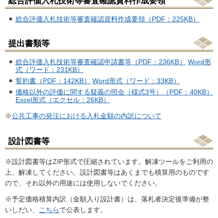
総合評価入札技術等審査確認資料作成要領
総合評価入札技術等審査確認資料作成要領（PDF：225KB）
提出書類等
総合評価入札技術等審査確認申請書等（PDF：236KB）
Word形
式（ワード：231KB）
誓約書（PDF：142KB）
Word形式（ワード：33KB）
価格以外の評価に関する疑義の照会（様式3号）（PDF：40KB）
Excel形式（エクセル：26KB）
※
公共工事の発注における入札金額の内訳について
設計図書等
※設計図書等はZIP形式で圧縮されています。解凍ツールをご利用の
上、解凍してください。設計図書等はあくまでも積算用のものです
ので、それ以外の用途には使用しないでください。
※予定価格積算内訳（金額入り設計書）は、落札者決定後準備が整
いしだい、
こちら
で公表します。