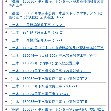
（機械）130030号甲府市浄化センター汚泥濃縮設備脱臭装置
更新工事
（建設）330029号甲府市公共下水道ストックマネジメント計
画に基づく詳細設計業務委託（R7-1）
（土木）96号橋梁補修工事（R7-2）
（土木）97号側溝改良工事（R7-2）
（土木）98号橋梁補修工事（R7-3）
（土木）110045号（広中-2）水管橋設置及び配水管布設工事
（土木）110046号（災対-102）導水管布設替工事（余フ）
（土木）110047号（消甲-1）消火栓設置工事
（土木）130031号下水道改良工事（地震対策R7-1）
（土木）130032号下水道改良工事（地震対策R7-2）
（土木）130033号下水道改良工事（スR7-3）
（土木）130034号雨水渠工事（R7-4）
（土木）130035号下水道改良工事（地震対策R7-5）
（鋼造）130037号甲府市浄化センター第2系列最初沈殿池2-1