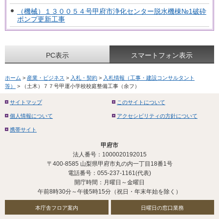
（機械）１３００５４号甲府市浄化センター脱水機棟№1破砕
ポンプ更新工事
PC表示
スマートフォン表示
ホーム
>
産業・ビジネス
>
入札・契約
>
入札情報（工事・建設コンサルタント
等）
> （土木）７７号甲運小学校校庭整備工事（余フ）
サイトマップ
このサイトについて
個人情報について
アクセシビリティの方針について
携帯サイト
甲府市
法人番号：1000020192015
〒400-8585 山梨県甲府市丸の内一丁目18番1号
電話番号：055-237-1161(代表)
開庁時間：月曜日～金曜日
午前8時30分～午後5時15分（祝日・年末年始を除く）
本庁舎フロア案内
日曜日の窓口業務