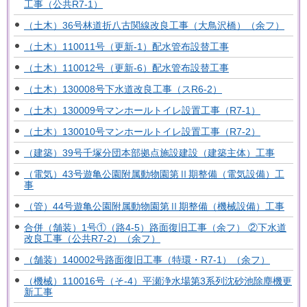
工事（公共R7-1）
（土木）36号林道折八古関線改良工事（大鳥沢橋）（余フ）
（土木）110011号（更新-1）配水管布設替工事
（土木）110012号（更新-6）配水管布設替工事
（土木）130008号下水道改良工事（スR6-2）
（土木）130009号マンホールトイレ設置工事（R7-1）
（土木）130010号マンホールトイレ設置工事（R7-2）
（建築）39号千塚分団本部拠点施設建設（建築主体）工事
（電気）43号遊亀公園附属動物園第Ⅱ期整備（電気設備）工
事
（管）44号遊亀公園附属動物園第Ⅱ期整備（機械設備）工事
合併（舗装）1号①（路4-5）路面復旧工事（余フ） ②下水道
改良工事（公共R7-2）（余フ）
（舗装）140002号路面復旧工事（特環・R7-1）（余フ）
（機械）110016号（そ-4）平瀬浄水場第3系列沈砂池除塵機更
新工事