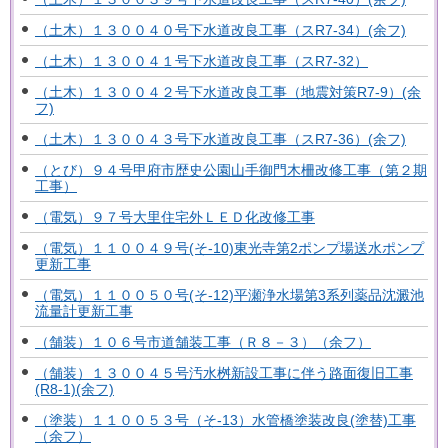
（土木）１３００４０号下水道改良工事（スR7-34）(余フ)
（土木）１３００４１号下水道改良工事（スR7-32）
（土木）１３００４２号下水道改良工事（地震対策R7-9）(余
フ)
（土木）１３００４３号下水道改良工事（スR7-36）(余フ)
（とび）９４号甲府市歴史公園山手御門木柵改修工事（第２期
工事）
（電気）９７号大里住宅外ＬＥＤ化改修工事
（電気）１１００４９号(そ-10)東光寺第2ポンプ場送水ポンプ
更新工事
（電気）１１００５０号(そ-12)平瀬浄水場第3系列薬品沈澱池
流量計更新工事
（舗装）１０６号市道舗装工事（Ｒ８－３）（余フ）
（舗装）１３００４５号汚水桝新設工事に伴う路面復旧工事
(R8-1)(余フ)
（塗装）１１００５３号（そ-13）水管橋塗装改良(塗替)工事
（余フ）