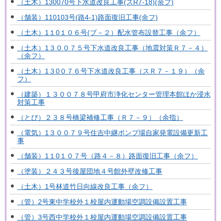
（土木）130070号下水道改良工事(スR7-18)(余フ)
（舗装）110103号(路4-1)路面復旧工事(余フ)
（土木）1１0１０６号(ブ－２）配水管布設替工事（余フ）
（土木）1３００７５号下水道改良工事（地震対策Ｒ７－４）
（余フ）
（土木）1３0０７６号下水道改良工事（スＲ７－１９）（余
フ）
（建築）１３００７８号甲府市浄化センター管理本館ほか浸水
対策工事
（とび）２３８号橋梁補修工事（Ｒ７－９）（余指）
（電気）1３００７９号住吉中継ポンプ場自家発電設備更新工
事
（舗装）1１0１０７号（路４－８）路面復旧工事（余フ）
（塗装）２４３号後屋団地４号館外壁改修工事
（土木）1号林道竹日向線改良工事（余フ）
（管）2号東中学校外１校屋内運動場空調設備設置工事
（管）3号西中学校外１校屋内運動場空調設備設置工事