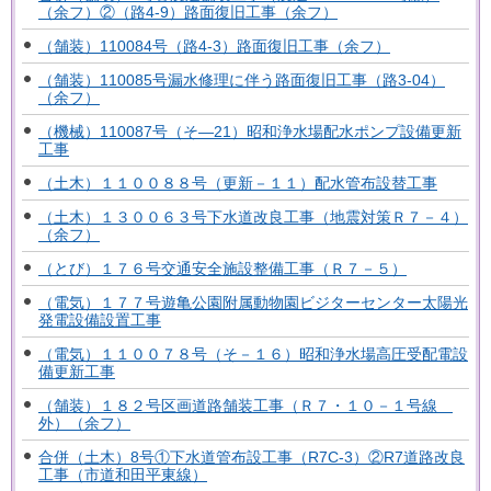
（余フ）②（路4-9）路面復旧工事（余フ）
（舗装）110084号（路4-3）路面復旧工事（余フ）
（舗装）110085号漏水修理に伴う路面復旧工事（路3-04）
（余フ）
（機械）110087号（そ―21）昭和浄水場配水ポンプ設備更新
工事
（土木）１１００８８号（更新－１１）配水管布設替工事
（土木）１３００６３号下水道改良工事（地震対策Ｒ７－４）
（余フ）
（とび）１７６号交通安全施設整備工事（Ｒ７－５）
（電気）１７７号遊亀公園附属動物園ビジターセンター太陽光
発電設備設置工事
（電気）１１００７８号（そ－１６）昭和浄水場高圧受配電設
備更新工事
（舗装）１８２号区画道路舗装工事（Ｒ７・１０－１号線
外）（余フ）
合併（土木）8号①下水道管布設工事（R7C-3）②R7道路改良
工事（市道和田平東線）