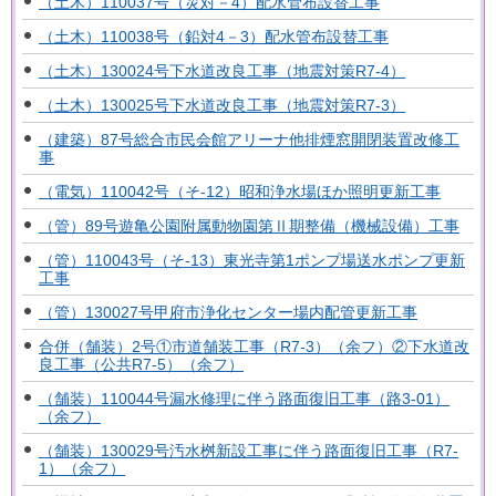
（土木）110037号（災対－4）配水管布設替工事
（土木）110038号（鉛対4－3）配水管布設替工事
（土木）130024号下水道改良工事（地震対策R7-4）
（土木）130025号下水道改良工事（地震対策R7-3）
（建築）87号総合市民会館アリーナ他排煙窓開閉装置改修工
事
（電気）110042号（そ-12）昭和浄水場ほか照明更新工事
（管）89号遊亀公園附属動物園第Ⅱ期整備（機械設備）工事
（管）110043号（そ-13）東光寺第1ポンプ場送水ポンプ更新
工事
（管）130027号甲府市浄化センター場内配管更新工事
合併（舗装）2号①市道舗装工事（R7-3）（余フ）②下水道改
良工事（公共R7-5）（余フ）
（舗装）110044号漏水修理に伴う路面復旧工事（路3-01）
（余フ）
（舗装）130029号汚水桝新設工事に伴う路面復旧工事（R7-
1）（余フ）