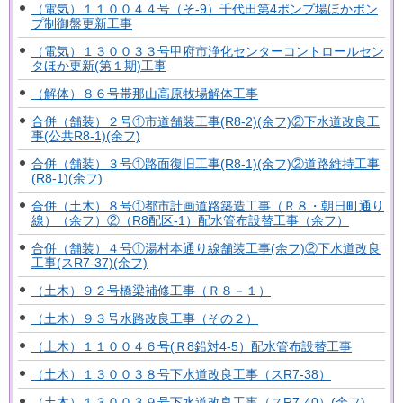
（電気）１１００４４号（そ-9）千代田第4ポンプ場ほかポン
プ制御盤更新工事
（電気）１３００３３号甲府市浄化センターコントロールセン
タほか更新(第１期)工事
（解体）８６号帯那山高原牧場解体工事
合併（舗装）２号①市道舗装工事(R8-2)(余フ)②下水道改良工
事(公共R8-1)(余フ)
合併（舗装）３号①路面復旧工事(R8-1)(余フ)②道路維持工事
(R8-1)(余フ)
合併（土木）８号①都市計画道路築造工事（Ｒ８・朝日町通り
線）（余フ）②（R8配区-1）配水管布設替工事（余フ）
合併（舗装）４号①湯村本通り線舗装工事(余フ)②下水道改良
工事(スR7-37)(余フ)
（土木）９２号橋梁補修工事（Ｒ８－１）
（土木）９３号水路改良工事（その２）
（土木）１１００４６号(Ｒ8鉛対4-5）配水管布設替工事
（土木）１３００３８号下水道改良工事（スR7-38）
（土木）１３００３９号下水道改良工事（スR7-40）(余フ)