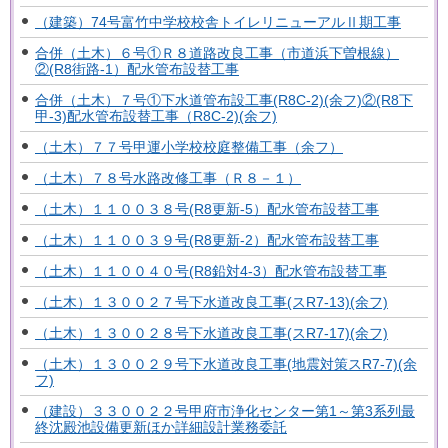
（建築）74号富竹中学校校舎トイレリニューアルⅡ期工事
合併（土木）６号①Ｒ８道路改良工事（市道浜下曽根線）
②(R8街路-1）配水管布設替工事
合併（土木）７号①下水道管布設工事(R8C-2)(余フ)②(R8下
甲-3)配水管布設替工事（R8C-2)(余フ)
（土木）７７号甲運小学校校庭整備工事（余フ）
（土木）７８号水路改修工事（Ｒ８－１）
（土木）１１００３８号(R8更新-5）配水管布設替工事
（土木）１１００３９号(R8更新-2）配水管布設替工事
（土木）１１００４０号(R8鉛対4-3）配水管布設替工事
（土木）１３００２７号下水道改良工事(スR7-13)(余フ)
（土木）１３００２８号下水道改良工事(スR7-17)(余フ)
（土木）１３００２９号下水道改良工事(地震対策スR7-7)(余
フ)
（建設）３３００２２号甲府市浄化センター第1～第3系列最
終沈殿池設備更新ほか詳細設計業務委託