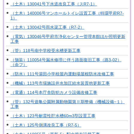
（土木）130041号下水道改良工事（スR7-1）
（土木）140006号マンホールトイレ設置工事（特環甲府R7-
1）
（土木）130042号雨水渠工事（R7-2）
（電気）130046号甲府市浄化センター管理本館ほか照明更新
工事
（管）118号南中学校受水槽更新工事
（舗装）110054号漏水修理に伴う路面復旧工事（路3-02）
（余フ）
（防水）111号湯田小学校屋内運動場屋根防水改修工事
（機械）113号市場施設井水加圧給水装置他更新工事
（電通）114号本庁舎防犯カメラ設備改修工事
（管）132号遊亀公園附属動物園第Ⅱ期整備（機械設備−１）
工事
（土木）123号耐震性貯水槽60m3型設置工事
（土木）125号側溝改良工事（R7-5）