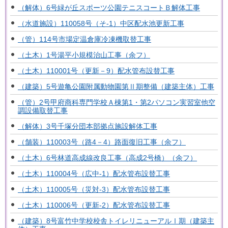
（解体）6号緑が丘スポーツ公園テニスコートＢ解体工事
（水道施設）110058号（そ-1）中区配水池更新工事
（管）114号市場定温倉庫冷凍機取替工事
（土木）1号湯平小規模治山工事（余フ）
（土木）110001号（更新－9）配水管布設替工事
（建築）5号遊亀公園附属動物園第Ⅱ期整備（建築主体）工事
（管）2号甲府商科専門学校Ａ棟第1・第2パソコン実習室他空
調設備取替工事
（解体）3号千塚分団本部拠点施設解体工事
（舗装）110003号（路4－4）路面復旧工事（余フ）
（土木）6号林道高成線改良工事（高成2号橋）（余フ）
（土木）110004号（広中-1）配水管布設替工事
（土木）110005号（災対-3）配水管布設替工事
（土木）110006号（更新-2）配水管布設替工事
（建築）8号富竹中学校校舎トイレリニューアルⅠ期（建築主