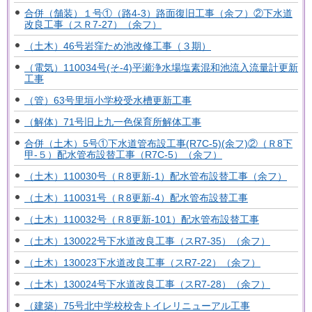
合併（舗装）１号①（路4-3）路面復旧工事（余フ）②下水道
改良工事（スＲ7-27）（余フ）
（土木）46号岩窪ため池改修工事（３期）
（電気）110034号(そ-4)平瀬浄水場塩素混和池流入流量計更新
工事
（管）63号里垣小学校受水槽更新工事
（解体）71号旧上九一色保育所解体工事
合併（土木）5号①下水道管布設工事(R7C-5)(余フ)②（Ｒ8下
甲-５）配水管布設替工事（R7C-5）（余フ）
（土木）110030号（Ｒ8更新-1）配水管布設替工事（余フ）
（土木）110031号（Ｒ8更新-4）配水管布設替工事
（土木）110032号（Ｒ8更新-101）配水管布設替工事
（土木）130022号下水道改良工事（スR7-35）（余フ）
（土木）130023下水道改良工事（スR7-22）（余フ）
（土木）130024号下水道改良工事（スR7-28）（余フ）
（建築）75号北中学校校舎トイレリニューアル工事