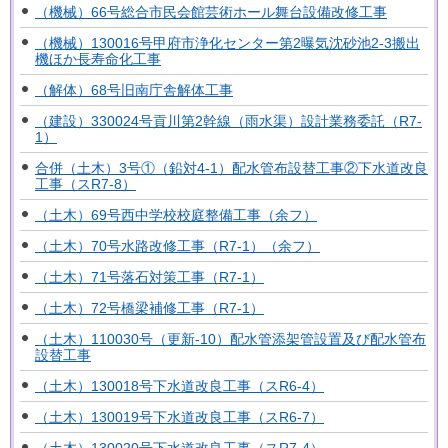
（機械）66号総合市民会館芸術ホール舞台設備改修工事
（機械）130016号甲府市浄化センター第2曝気沈砂池2-3搬出
機ほか長寿命化工事
（解体）68号旧南庁舎解体工事
（建設）330024号貢川第2幹線（雨水渠）設計業務委託（R7-
1）
合併（土木）3号①（鉛対4-1）配水管布設替工事②下水道改良
工事（スR7-8）
（土木）69号西中学校校庭整備工事（余フ）
（土木）70号水路改修工事（R7-1）（余フ）
（土木）71号落石対策工事（R7-1）
（土木）72号橋梁補修工事（R7-1）
（土木）110030号（更新-10）配水管添架管設置及び配水管布
設替工事
（土木）130018号下水道改良工事（スR6-4）
（土木）130019号下水道改良工事（スR6-7）