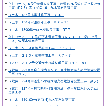
合併（土木）9号①農道改良工事（農道1975号線）②水路改修
工事（R7-6）③（街路-19）配水管布設替工事
（土木）187号橋梁補修工事（R7-6）
（土木）198号水路改修工事（Ｒ７－７）
（土木）130066号雨水渠改良工事（R7-7）
合併（土木）１０号①下水道管工事（Ｒ７Ｄ－１）②（街路－
１５）仮配水管布設工事
（土木）２０９号橋梁補修工事（Ｒ７－８）
（土木）２１０号橋梁補修工事（Ｒ７－７）
（とび）２１２号交通安全施設整備工事（Ｒ７－５）
（電気）223号甲府市環境センター車庫棟太陽光発電設備設置
工事（余フ）
（電気）224号中道北小学校太陽光発電設備設置工事（余フ）
（電通）227号甲府市防災行政用無線（多重無線系システム）
更新工事
（土木）110100号(更新-4)配水管布設替工事