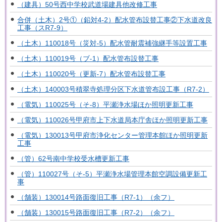
（建具）50号西中学校武道場建具他改修工事
合併（土木）2号①（鉛対4-2）配水管布設替工事②下水道改良
工事（スR7-9）
（土木）110018号（災対-5）配水管耐震補強継手等設置工事
（土木）110019号（ブ-1）配水管布設替工事
（土木）110020号（更新-7）配水管布設替工事
（土木）140003号積翠寺処理分区下水道管布設工事（R7-2）
（電気）110025号（そ-8）平瀬浄水場ほか照明更新工事
（電気）110026号甲府市上下水道局本庁舎ほか照明更新工事
（電気）130013号甲府市浄化センター管理本館ほか照明更新
工事
（管）62号南中学校受水槽更新工事
（管）110027号（そ-5）平瀬浄水場管理本館空調設備更新工
事
（舗装）130014号路面復旧工事（R7-1）（余フ）
（舗装）130015号路面復旧工事（R7-2）（余フ）