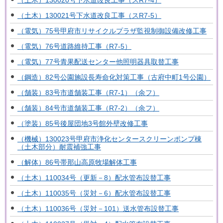
（土木）130020号下水道改良工事（スR7-4）
（土木）130021号下水道改良工事（スR7-5）
（電気）75号甲府市リサイクルプラザ監視制御設備改修工事
（電気）76号道路維持工事（R7-5）
（電気）77号青果配送センター他照明器具取替工事
（鋼造）82号公園施設長寿命化対策工事（古府中町1号公園）
（舗装）83号市道舗装工事（R7-1）（余フ）
（舗装）84号市道舗装工事（R7-2）（余フ）
（塗装）85号後屋団地3号館外壁改修工事
（機械）130023号甲府市浄化センタースクリーンポンプ棟
（土木部分）耐震補強工事
（解体）86号帯那山高原牧場解体工事
（土木）110034号（更新－8）配水管布設替工事
（土木）110035号（災対－6）配水管布設替工事
（土木）110036号（災対－101）送水管布設替工事