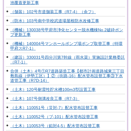
池覆蓋更新工事
（舗装）102号市道舗装工事（R7-4）（余フ）
（防水）103号南中学校武道場屋根防水改修工事
（機械）130038号甲府市浄化センター脱水機棟No.2破砕ポン
プ更新工事
（機械）140004号マンホールポンプ場ポンプ取替工事（特環
甲府スR7-1）
（建設）330031号四分川第7幹線（雨水渠）実施設計業務委託
（R7-1）
合併（土木）4号①R7道路築造工事【都市計画道路城東三丁目
敷島線（伊勢工区）】②（街路-16）配水管布設替工事③下水
道管工事（R7D-14）
（土木）120号耐震性貯水槽100m3型設置工事
（土木）107号側溝改良工事（R7-3）
（土木）110051号（災対-7）配水管布設替工事
（土木）110052号（ブ-101）配水管布設替工事
（土木）110053号（鉛対4-5）配水管布設替工事