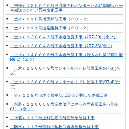
（機械）１３００４６号甲府市浄化センター汚泥焼却施設ケー
キ搬送コンベア長寿命化工事
（土木）１１０号橋梁補修工事（Ｒ８－２）
（土木）１１１号道路維持工事（Ｒ８－２）
（土木）１３００４７号下水道改良工事（ｽR7-30)（余フ）
（土木）１３００４８号下水道改良工事（ｽR7-33)(余フ)
（土木）１４０００５号下水道改良工事（浸入水対策特環甲府
R8-1)（余フ）
（土木）１３００４９号マンホールトイレ設置工事(R7-3)(余
フ)
（土木）１３００５０号マンホールトイレ設置工事(R7-4)(余
フ)
（管）１１８号市場冷蔵室No.1設備天井ほか改修工事
（舗装）１１００５８号漏水修理に伴う路面復旧工事（路3-
01）（余フ）
（塗装）１１２号上町住宅３号館外壁改修工事
（防水）１１７号富竹中学校武道場屋根改修工事