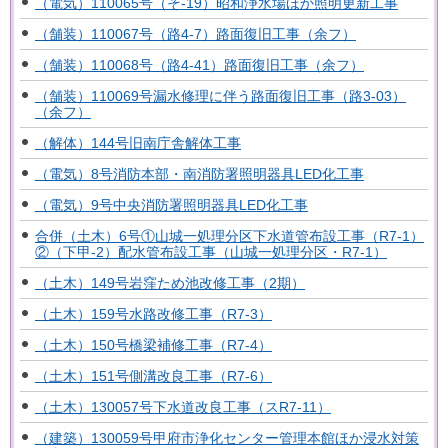
（電気）110065号（そ-19）昭和浄水場ほか照明更新工事
（舗装）110067号（路4-7）路面復旧工事（余フ）
（舗装）110068号（路4-41）路面復旧工事（余フ）
（舗装）110069号漏水修理に伴う路面復旧工事（路3-03）
（余フ）
（解体）144号旧南庁舎解体工事
（電気）8号消防本部・南消防署照明器具LED化工事
（電気）9号中央消防署照明器具LED化工事
合併（土木）6号①山城一処理分区下水道管布設工事（R7-1）
②（下甲-2）配水管布設工事（山城一処理分区・R7-1）
（土木）149号岩窪ため池改修工事（2期）
（土木）159号水路改修工事（R7-3）
（土木）150号橋梁補修工事（R7-4）
（土木）151号側溝改良工事（R7-6）
（土木）130057号下水道改良工事（スR7-11）
（建築）130059号甲府市浄化センター管理本館ほか浸水対策