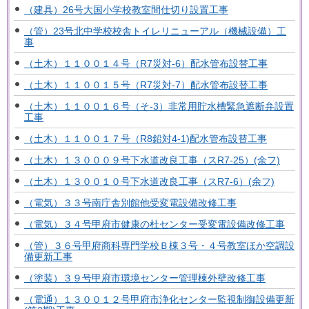
（建具）26号大国小学校教室間仕切り設置工事
（管）23号北中学校校舎トイレリニューアル（機械設備）工
事
（土木）１１００１４号（R7災対-6）配水管布設替工事
（土木）１１００１５号（R7災対-7）配水管布設替工事
（土木）１１００１６号（そ-3）非常用貯水槽緊急遮断弁設置
工事
（土木）１１００１７号（R8鉛対4-1)配水管布設替工事
（土木）１３０００９号下水道改良工事（スR7-25）(余フ)
（土木）１３００１０号下水道改良工事（スR7-6）(余フ)
（電気）３３号南庁舎別館他受変電設備改修工事
（電気）３４号甲府市健康の杜センター受変電設備改修工事
（管）３６号甲府商科専門学校Ｂ棟３号・４号教室ほか空調設
備更新工事
（塗装）３９号甲府市環境センター管理棟外壁改修工事
（電通）１３００１２号甲府市浄化センター監視制御設備更新