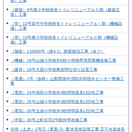
体）工事
（建築）9号東小学校校舎トイレリニューアルⅡ期（建築主
体）工事
（管）12号富竹中学校校舎トイレリニューアルⅠ期（機械設
備）工事
（管）13号東小学校校舎トイレリニューアルⅡ期（機械設
備）工事
（舗装）110008号（路4-2）路面復旧工事（余フ）
（機械）18号山城小学校外5校小荷物専用昇降機改修工事
（建具）19号大国小学校教室間仕切り設置工事
（電通）1号（仮称）山梨県国中消防共同指令センター整備工
事
（電気）24号池田小学校外3校照明器具LED化工事
（電気）25号山城小学校外3校照明器具LED化工事
（電気）26号玉諸小学校外3校照明器具LED化工事
（塗装）30号上町住宅2号館外壁改修工事
合併（土木）1号①（更新-3）配水管布設替工事 ②下水道改良