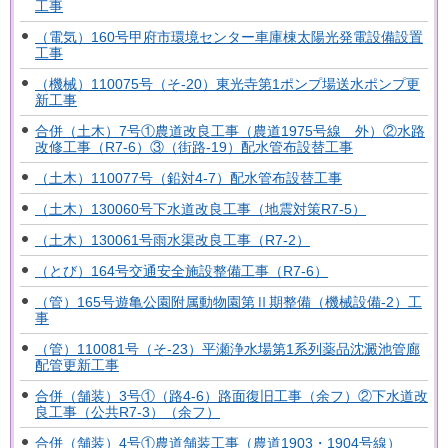
工事
（電気）160号甲府市環境センター車庫棟太陽光発電設備設置
工事
（機械）110075号（そ-20）東光寺第1ポンプ場送水ポンプ更
新工事
合併（土木）7号①農道改良工事（農道1975号線 外）②水路
改修工事（R7-6）③（街路-19）配水管布設替工事
（土木）110077号（鉛対4-7）配水管布設替工事
（土木）130060号下水道改良工事（地震対策R7-5）
（土木）130061号雨水渠改良工事（R7-2）
（とび）164号交通安全施設整備工事（R7-6）
（管）165号遊亀公園附属動物園第Ⅱ期整備（機械設備-2）工
事
（管）110081号（そ-23）平瀬浄水場第1系列薬品沈澱池管廊
配管更新工事
合併（舗装）3号①（路4-6）路面復旧工事（余フ）②下水道改
良工事（公共R7-3）（余フ）
合併（舗装）4号①農道舗装工事（農道1903・1904号線）