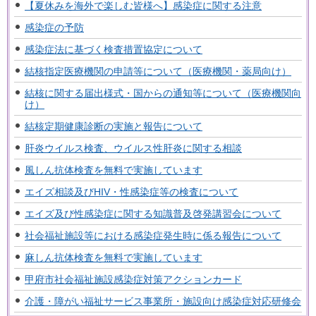
【夏休みを海外で楽しむ皆様へ】感染症に関する注意
感染症の予防
感染症法に基づく検査措置協定について
結核指定医療機関の申請等について（医療機関・薬局向け）
結核に関する届出様式・国からの通知等について（医療機関向
け）
結核定期健康診断の実施と報告について
肝炎ウイルス検査、ウイルス性肝炎に関する相談
風しん抗体検査を無料で実施しています
エイズ相談及びHIV・性感染症等の検査について
エイズ及び性感染症に関する知識普及啓発講習会について
社会福祉施設等における感染症発生時に係る報告について
麻しん抗体検査を無料で実施しています
甲府市社会福祉施設感染症対策アクションカード
介護・障がい福祉サービス事業所・施設向け感染症対応研修会