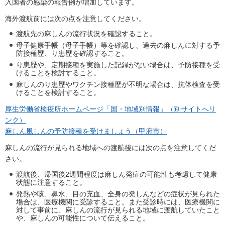
入国者の感染の報告例が増加しています。
海外渡航前には次の点を注意してください。
渡航先の麻しんの流行状況を確認すること。
母子健康手帳（母子手帳）等を確認し、過去の麻しんに対する予
防接種歴、り患歴を確認すること。
り患歴や、定期接種を実施した記録がない場合は、予防接種を受
けることを検討すること。
麻しんのり患歴やワクチン接種歴が不明な場合は、抗体検査を受
けることを検討すること。
厚生労働省検疫所ホームページ「国・地域別情報」（別サイトへリ
ンク）
麻しん風しんの予防接種を受けましょう（甲府市）
麻しんの流行が見られる地域への渡航後には次の点を注意してくだ
さい。
渡航後、帰国後2週間程度は麻しん発症の可能性も考慮して健康
状態に注意すること。
発熱や咳、鼻水、目の充血、全身の発しんなどの症状が見られた
場合は、医療機関に受診すること。また受診時には、医療機関に
対して事前に、麻しんの流行が見られる地域に渡航していたこと
や、麻しんの可能性について伝えること。