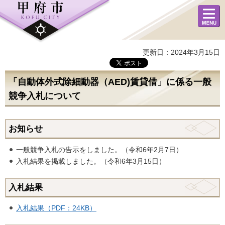
メニュ
ー
更新日：2024年3月15日
「自動体外式除細動器（AED)賃貸借」に係る一般
競争入札について
お知らせ
一般競争入札の告示をしました。（令和6年2月7日）
入札結果を掲載しました。（令和6年3月15日）
入札結果
入札結果（PDF：24KB）