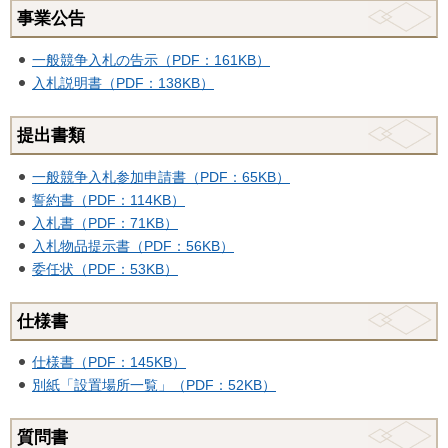
事業公告
一般競争入札の告示（PDF：161KB）
入札説明書（PDF：138KB）
提出書類
一般競争入札参加申請書（PDF：65KB）
誓約書（PDF：114KB）
入札書（PDF：71KB）
入札物品提示書（PDF：56KB）
委任状（PDF：53KB）
仕様書
仕様書（PDF：145KB）
別紙「設置場所一覧」（PDF：52KB）
質問書