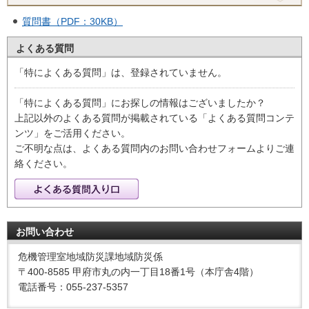
質問書（PDF：30KB）
よくある質問
「特によくある質問」は、登録されていません。
「特によくある質問」にお探しの情報はございましたか？
上記以外のよくある質問が掲載されている「よくある質問コンテ
ンツ」をご活用ください。
ご不明な点は、よくある質問内のお問い合わせフォームよりご連
絡ください。
お問い合わせ
危機管理室地域防災課地域防災係
〒400-8585 甲府市丸の内一丁目18番1号（本庁舎4階）
電話番号：055-237-5357