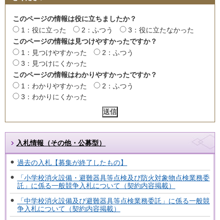
このページの情報は役に立ちましたか？
1：役に立った
2：ふつう
3：役に立たなかった
このページの情報は見つけやすかったですか？
1：見つけやすかった
2：ふつう
3：見つけにくかった
このページの情報はわかりやすかったですか？
1：わかりやすかった
2：ふつう
3：わかりにくかった
入札情報（その他・公募型）
過去の入札【募集が終了したもの】
「小学校消火設備・避難器具等点検及び防火対象物点検業務委
託」に係る一般競争入札について（契約内容掲載）
「中学校消火設備及び避難器具等点検業務委託」に係る一般競
争入札について（契約内容掲載）