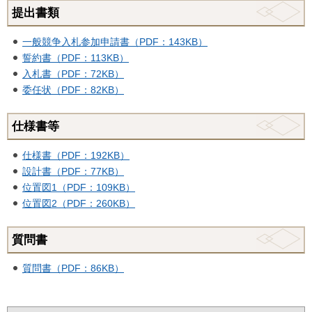
提出書類
一般競争入札参加申請書（PDF：143KB）
誓約書（PDF：113KB）
入札書（PDF：72KB）
委任状（PDF：82KB）
仕様書等
仕様書（PDF：192KB）
設計書（PDF：77KB）
位置図1（PDF：109KB）
位置図2（PDF：260KB）
質問書
質問書（PDF：86KB）