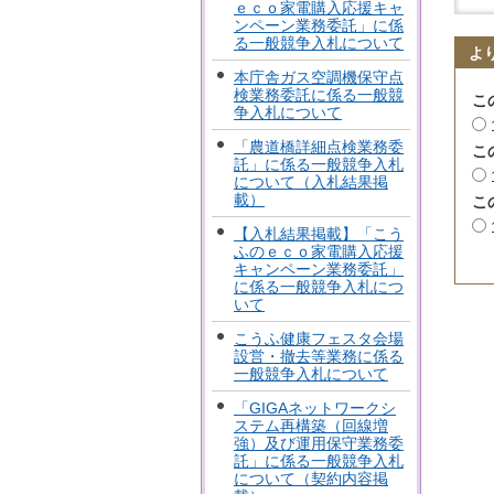
ｅｃｏ家電購入応援キャ
ンペーン業務委託」に係
る一般競争入札について
よ
本庁舎ガス空調機保守点
検業務委託に係る一般競
こ
争入札について
「農道橋詳細点検業務委
こ
託」に係る一般競争入札
について（入札結果掲
載）
こ
【入札結果掲載】「こう
ふのｅｃｏ家電購入応援
キャンペーン業務委託」
に係る一般競争入札につ
いて
こうふ健康フェスタ会場
設営・撤去等業務に係る
一般競争入札について
「GIGAネットワークシ
ステム再構築（回線増
強）及び運用保守業務委
託」に係る一般競争入札
について（契約内容掲