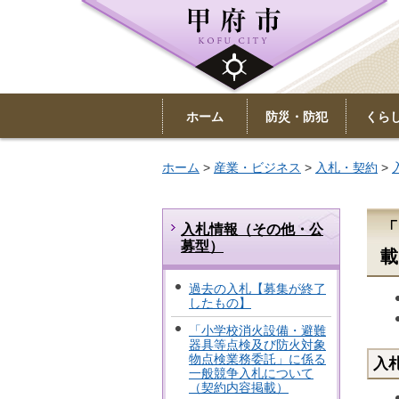
ホーム
防災・防犯
くら
ホーム
>
産業・ビジネス
>
入札・契約
>
「
入札情報（その他・公
募型）
載
過去の入札【募集が終了
したもの】
「小学校消火設備・避難
器具等点検及び防火対象
物点検業務委託」に係る
入
一般競争入札について
（契約内容掲載）