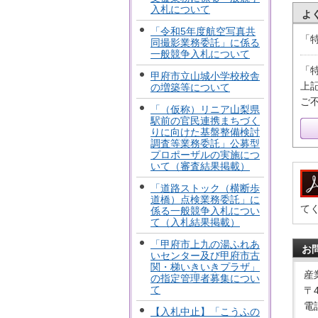
入札について
よ
「令和5年度航空写真共
「
同撮影業務委託」に係る
一般競争入札について
「
甲府市立山城小学校校舎
上
の増築等について
ご
「（仮称）リニア山梨県
駅前の官民連携まちづく
りに向けた基盤整備検討
調査等業務委託」公募型
プロポーザルの実施につ
いて（審査結果掲載）
「道路ストック（横断歩
道橋）点検業務委託」に
て
係る一般競争入札につい
て（入札結果掲載）
「甲府市上九の湯ふれあ
お
いセンター及び甲府市古
関・梯いきいきプラザ」
産
の指定管理者募集につい
て
〒
電話
【入札中止】「こうふの