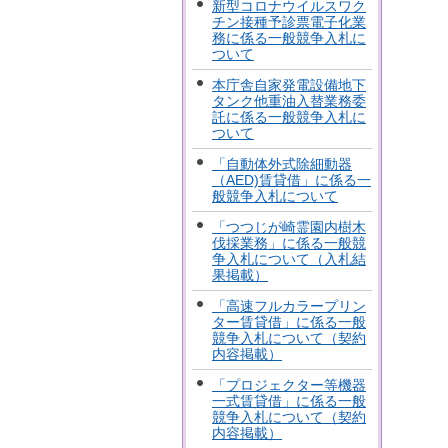
新型コロナウイルスワク
チン接種予診票電子化業
務に係る一般競争入札に
ついて
本庁舎自家発電設備地下
タンク他重油入替業務委
託に係る一般競争入札に
ついて
「自動体外式除細動器
（AED)賃貸借」に係る一
般競争入札について
「つつじが崎霊園内樹木
伐採業務」に係る一般競
争入札について（入札結
果掲載）
「高速フルカラープリン
ター賃貸借」に係る一般
競争入札について（契約
内容掲載）
「プロジェクター等機器
一式賃貸借」に係る一般
競争入札について（契約
内容掲載）