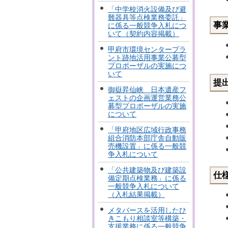
「中学校消火設備及び避
難器具等点検業務委託」
事
に係る一般競争入札につ
いて（契約内容掲載）
甲府市環境センタープラ
ント跡地活用事業公募型
プロポーザルの実施につ
いて
提
御嶽昇仙峡 日本遺産フ
ェストの企画運営業務公
募型プロポーザルの実施
について
「甲府地区広域行政事務
組合消防本部庁舎自動販
売機設置」に係る一般競
争入札について
「公共建築物及び建築設
仕
備定期点検業務」に係る
一般競争入札について
（入札結果掲載）
メタバースを活用したひ
きこもり相談室等構築・
支援業務に係る一般競争