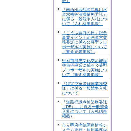
載）
「南西団地他簡易専用水
道水槽等清掃業務委託」
に係る一般競争入札につ
いて（入札結果掲載）
「こうふ開府の日」記念
事業イベント企画運営業
務委託に係る公募型プロ
ポーザルの実施について
（審査結果掲載）
甲府市歴史文化交流施設
整備等事業に係る公募型
プロポーザルの実施につ
いて（審査結果掲載）
「特定空家等解体業務委
託」に係る一般競争入札
について
「道路標識点検業務委託
（R5）」に係る一般競争
入札について（入札結果
掲載）
市立甲府病院医療情報シ
ステム更新・運用業務委