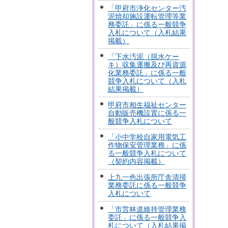
「甲府市浄化センター汚
泥焼却施設運転管理等業
務委託」に係る一般競争
入札について（入札結果
掲載）
「下水汚泥（脱水ケー
キ）収集運搬及び再資源
化業務委託」に係る一般
競争入札について（入札
結果掲載）
甲府市相生福祉センター
自動販売機設置に係る一
般競争入札について
「小中学校自家用電気工
作物保安管理業務」に係
る一般競争入札について
（契約内容掲載）
上九一色出張所庁舎清掃
業務委託に係る一般競争
入札について
「市営林道維持管理業務
委託」に係る一般競争入
札について（入札結果掲