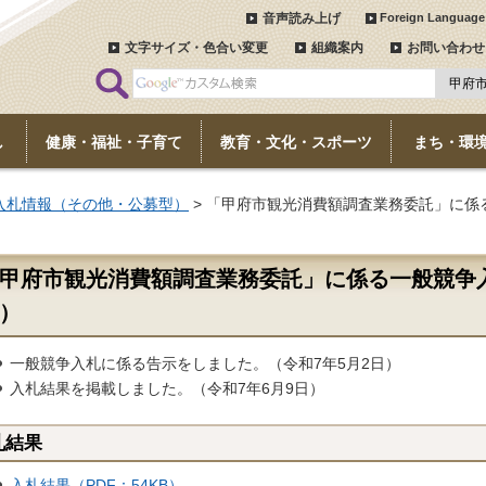
音声読み上げ
Foreign Language
文字サイズ・色合い変更
組織案内
お問い合わせ
し
健康・福祉・子育て
教育・文化・スポーツ
まち・環
入札情報（その他・公募型）
> 「甲府市観光消費額調査業務委託」に係
甲府市観光消費額調査業務委託」に係る一般競争
）
一般競争入札に係る告示をしました。（令和7年5月2日）
入札結果を掲載しました。（令和7年6月9日）
札結果
入札結果（PDF：54KB）