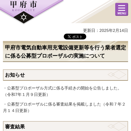
メニュ
ー
更新日：2025年2月14日
甲府市電気自動車用充電設備更新等を行う業者選定
に係る公募型プロポーザルの実施について
お知らせ
・公募型プロポーザル方式に係る手続きの開始を公告しました。
（令和7年１月９日更新）
・公募型プロポーザルに係る審査結果を掲載しました（令和７年２
月１４日更新）
審査結果