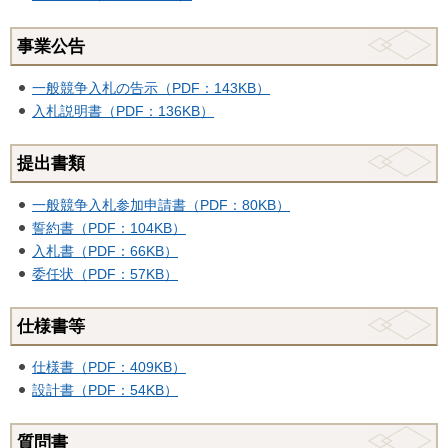
事業公告
一般競争入札の告示（PDF：143KB）
入札説明書（PDF：136KB）
提出書類
一般競争入札参加申請書（PDF：80KB）
誓約書（PDF：104KB）
入札書（PDF：66KB）
委任状（PDF：57KB）
仕様書等
仕様書（PDF：409KB）
設計書（PDF：54KB）
質問書