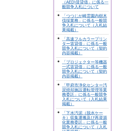
（AED)賃貸借」に係る一
般競争入札について
「つつじが崎霊園内樹木
伐採業務」に係る一般競
争入札について（入札結
果掲載）
「高速フルカラープリン
ター賃貸借」に係る一般
競争入札について（契約
内容掲載）
「プロジェクター等機器
一式賃貸借」に係る一般
競争入札について（契約
内容掲載）
「甲府市浄化センター汚
泥焼却施設運転管理等業
務委託」に係る一般競争
入札について（入札結果
掲載）
「下水汚泥（脱水ケー
キ）収集運搬及び再資源
化業務委託」に係る一般
競争入札について（入札