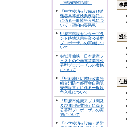
（契約内容掲載）
事
「中学校消火設備及び避
難器具等点検業務委託」
に係る一般競争入札につ
いて（契約内容掲載）
甲府市環境センタープラ
提
ント跡地活用事業公募型
プロポーザルの実施につ
いて
御嶽昇仙峡 日本遺産フ
ェストの企画運営業務公
募型プロポーザルの実施
について
「甲府地区広域行政事務
仕
組合消防本部庁舎自動販
売機設置」に係る一般競
争入札について
「甲府市健康アプリ開発
及び運用等業務」に係る
公募型プロポーザルの実
施について
「小学校消火設備・避難