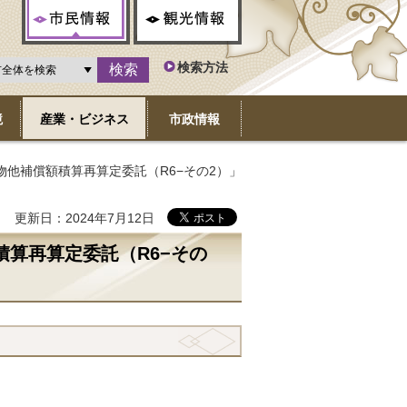
市民情報
観光情報
検索方法
境
産業・ビジネス
市政情報
物他補償額積算再算定委託（R6−その2）」
更新日：2024年7月12日
算再算定委託（R6−その
）