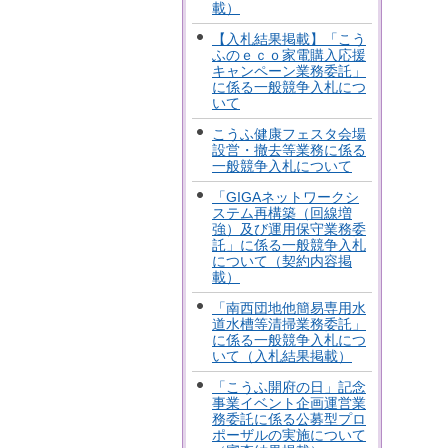
載）
【入札結果掲載】「こう
ふのｅｃｏ家電購入応援
キャンペーン業務委託」
に係る一般競争入札につ
いて
こうふ健康フェスタ会場
設営・撤去等業務に係る
一般競争入札について
「GIGAネットワークシ
ステム再構築（回線増
強）及び運用保守業務委
託」に係る一般競争入札
について（契約内容掲
載）
「南西団地他簡易専用水
道水槽等清掃業務委託」
に係る一般競争入札につ
いて（入札結果掲載）
「こうふ開府の日」記念
事業イベント企画運営業
務委託に係る公募型プロ
ポーザルの実施について