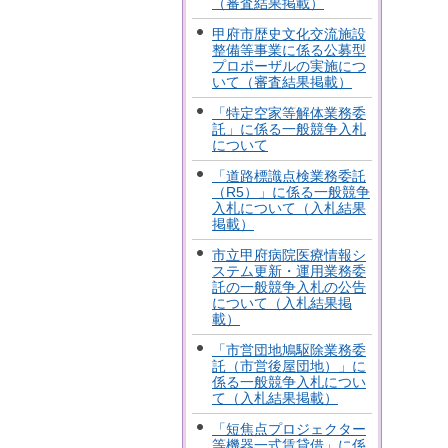
（審査結果掲載）
甲府市歴史文化交流施設
整備等事業に係る公募型
プロポーザルの実施につ
いて（審査結果掲載）
「特定空家等解体業務委
託」に係る一般競争入札
について
「道路標識点検業務委託
（R5）」に係る一般競争
入札について（入札結果
掲載）
市立甲府病院医療情報シ
ステム更新・運用業務委
託の一般競争入札の公告
について（入札結果掲
載）
「市営団地鳩駆除業務委
託（市営後屋団地）」に
係る一般競争入札につい
て（入札結果掲載）
「短焦点プロジェクター
等機器一式賃貸借」に係