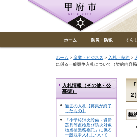
ホーム
防災・防犯
くら
ホーム
>
産業・ビジネス
>
入札・契約
>
に係る一般競争入札について（契約内容掲
「
入札情報（その他・公
募型）
2
過去の入札【募集が終了
したもの】
契
「小学校消火設備・避難
器具等点検及び防火対象
物点検業務委託」に係る
一般競争入札について