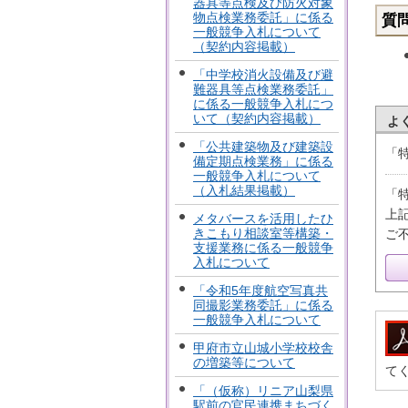
器具等点検及び防火対象
物点検業務委託」に係る
質
一般競争入札について
（契約内容掲載）
「中学校消火設備及び避
難器具等点検業務委託」
に係る一般競争入札につ
いて（契約内容掲載）
よ
「公共建築物及び建築設
「
備定期点検業務」に係る
一般競争入札について
（入札結果掲載）
「
上
メタバースを活用したひ
きこもり相談室等構築・
ご
支援業務に係る一般競争
入札について
「令和5年度航空写真共
同撮影業務委託」に係る
一般競争入札について
甲府市立山城小学校校舎
の増築等について
て
「（仮称）リニア山梨県
駅前の官民連携まちづく