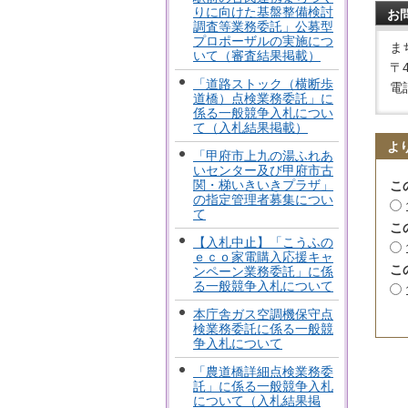
りに向けた基盤整備検討
お
調査等業務委託」公募型
プロポーザルの実施につ
ま
いて（審査結果掲載）
〒
「道路ストック（横断歩
電話
道橋）点検業務委託」に
係る一般競争入札につい
て（入札結果掲載）
よ
「甲府市上九の湯ふれあ
いセンター及び甲府市古
関・梯いきいきプラザ」
こ
の指定管理者募集につい
て
こ
【入札中止】「こうふの
ｅｃｏ家電購入応援キャ
こ
ンペーン業務委託」に係
る一般競争入札について
本庁舎ガス空調機保守点
検業務委託に係る一般競
争入札について
「農道橋詳細点検業務委
託」に係る一般競争入札
について（入札結果掲