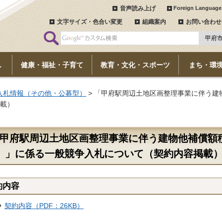
音声読み上げ
Foreign Language
文字サイズ・色合い変更
組織案内
お問い合わせ
し
健康・福祉・子育て
教育・文化・スポーツ
まち・環
入札情報（その他・公募型）
> 「甲府駅周辺土地区画整理事業に伴う建
載）
甲府駅周辺土地区画整理事業に伴う建物他補償額積
）」に係る一般競争入札について（契約内容掲載
約内容
契約内容（PDF：26KB）