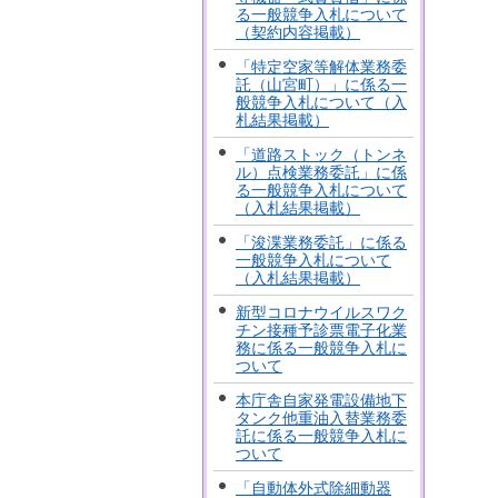
る一般競争入札について
（契約内容掲載）
「特定空家等解体業務委
託（山宮町）」に係る一
般競争入札について（入
札結果掲載）
「道路ストック（トンネ
ル）点検業務委託」に係
る一般競争入札について
（入札結果掲載）
「浚渫業務委託」に係る
一般競争入札について
（入札結果掲載）
新型コロナウイルスワク
チン接種予診票電子化業
務に係る一般競争入札に
ついて
本庁舎自家発電設備地下
タンク他重油入替業務委
託に係る一般競争入札に
ついて
「自動体外式除細動器