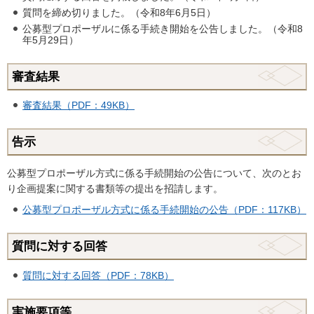
質問を締め切りました。（令和8年6月5日）
公募型プロポーザルに係る手続き開始を公告しました。（令和8
年5月29日）
審査結果
審査結果（PDF：49KB）
告示
公募型プロポーザル方式に係る手続開始の公告について、次のとお
り企画提案に関する書類等の提出を招請します。
公募型プロポーザル方式に係る手続開始の公告（PDF：117KB）
質問に対する回答
質問に対する回答（PDF：78KB）
実施要項等