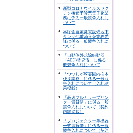
新型コロナウイルスワク
チン接種予診票電子化業
務に係る一般競争入札に
ついて
本庁舎自家発電設備地下
タンク他重油入替業務委
託に係る一般競争入札に
ついて
「自動体外式除細動器
（AED)賃貸借」に係る一
般競争入札について
「つつじが崎霊園内樹木
伐採業務」に係る一般競
争入札について（入札結
果掲載）
「高速フルカラープリン
ター賃貸借」に係る一般
競争入札について（契約
内容掲載）
「プロジェクター等機器
一式賃貸借」に係る一般
競争入札について（契約