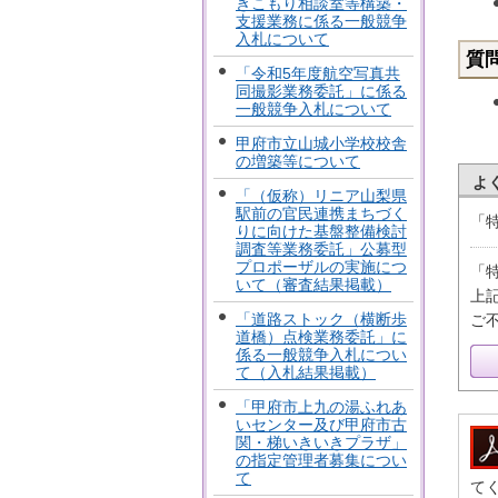
きこもり相談室等構築・
支援業務に係る一般競争
入札について
質
「令和5年度航空写真共
同撮影業務委託」に係る
一般競争入札について
甲府市立山城小学校校舎
の増築等について
よ
「（仮称）リニア山梨県
駅前の官民連携まちづく
「
りに向けた基盤整備検討
調査等業務委託」公募型
プロポーザルの実施につ
「
いて（審査結果掲載）
上
「道路ストック（横断歩
ご
道橋）点検業務委託」に
係る一般競争入札につい
て（入札結果掲載）
「甲府市上九の湯ふれあ
いセンター及び甲府市古
関・梯いきいきプラザ」
の指定管理者募集につい
て
て