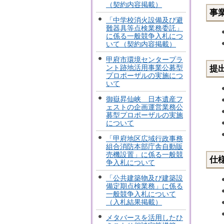
（契約内容掲載）
事
「中学校消火設備及び避
難器具等点検業務委託」
に係る一般競争入札につ
いて（契約内容掲載）
甲府市環境センタープラ
ント跡地活用事業公募型
提
プロポーザルの実施につ
いて
御嶽昇仙峡 日本遺産フ
ェストの企画運営業務公
募型プロポーザルの実施
について
「甲府地区広域行政事務
組合消防本部庁舎自動販
売機設置」に係る一般競
仕
争入札について
「公共建築物及び建築設
備定期点検業務」に係る
一般競争入札について
（入札結果掲載）
メタバースを活用したひ