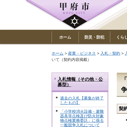
ホーム
防災・防犯
くら
ホーム
>
産業・ビジネス
>
入札・契約
>
いて（契約内容掲載）
入札情報（その他・公
募型）
過去の入札【募集が終了
したもの】
契
「小学校消火設備・避難
器具等点検及び防火対象
物点検業務委託」に係る
一般競争入札について