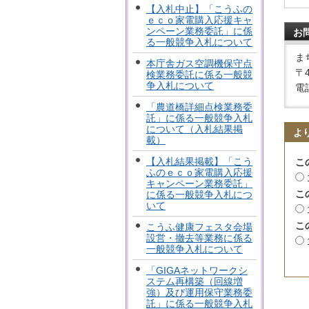
【入札中止】「こうふの
ｅｃｏ家電購入応援キャ
ンペーン業務委託」に係
お
る一般競争入札について
ま
本庁舎ガス空調機保守点
〒
検業務委託に係る一般競
争入札について
電話
「農道橋詳細点検業務委
託」に係る一般競争入札
について（入札結果掲
よ
載）
【入札結果掲載】「こう
こ
ふのｅｃｏ家電購入応援
キャンペーン業務委託」
こ
に係る一般競争入札につ
いて
こ
こうふ健康フェスタ会場
設営・撤去等業務に係る
一般競争入札について
「GIGAネットワークシ
ステム再構築（回線増
強）及び運用保守業務委
託」に係る一般競争入札