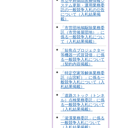
市立甲府病院医療情報シ
ステム更新・運用業務委
託の一般競争入札の公告
について（入札結果掲
載）
「市営団地鳩駆除業務委
託（市営後屋団地）」に
係る一般競争入札につい
て（入札結果掲載）
「短焦点プロジェクター
等機器一式賃貸借」に係
る一般競争入札について
（契約内容掲載）
「特定空家等解体業務委
託（山宮町）」に係る一
般競争入札について（入
札結果掲載）
「道路ストック（トンネ
ル）点検業務委託」に係
る一般競争入札について
（入札結果掲載）
「浚渫業務委託」に係る
一般競争入札について
（入札結果掲載）