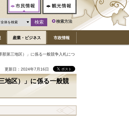
市民情報
観光情報
検索方法
境
産業・ビジネス
市政情報
帯那第三地区）」に係る一般競争入札につ
更新日：2024年7月16日
三地区）」に係る一般競