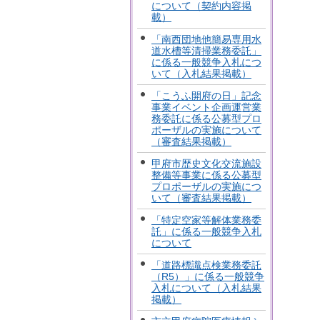
について（契約内容掲
載）
「南西団地他簡易専用水
道水槽等清掃業務委託」
に係る一般競争入札につ
いて（入札結果掲載）
「こうふ開府の日」記念
事業イベント企画運営業
務委託に係る公募型プロ
ポーザルの実施について
（審査結果掲載）
甲府市歴史文化交流施設
整備等事業に係る公募型
プロポーザルの実施につ
いて（審査結果掲載）
「特定空家等解体業務委
託」に係る一般競争入札
について
「道路標識点検業務委託
（R5）」に係る一般競争
入札について（入札結果
掲載）