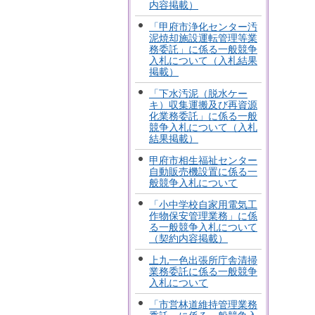
内容掲載）
「甲府市浄化センター汚
泥焼却施設運転管理等業
務委託」に係る一般競争
入札について（入札結果
掲載）
「下水汚泥（脱水ケー
キ）収集運搬及び再資源
化業務委託」に係る一般
競争入札について（入札
結果掲載）
甲府市相生福祉センター
自動販売機設置に係る一
般競争入札について
「小中学校自家用電気工
作物保安管理業務」に係
る一般競争入札について
（契約内容掲載）
上九一色出張所庁舎清掃
業務委託に係る一般競争
入札について
「市営林道維持管理業務