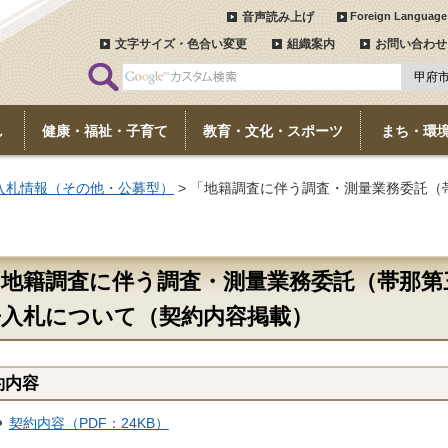
音声読み上げ
Foreign Language
文字サイズ・色合い変更
組織案内
お問い合わせ
し
健康・福祉・子育て
教育・文化・スポーツ
まち・環
入札情報（その他・公募型）
> 「地籍調査に伴う調査・測量業務委託（
「地籍調査に伴う調査・測量業務委託（帯那第
争入札について（契約内容掲載）
約内容
契約内容（PDF：24KB）