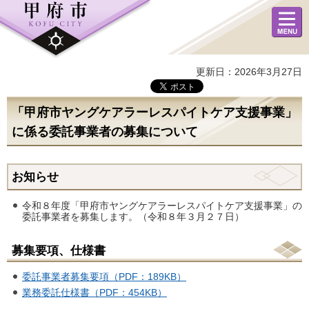
メニュ
ー
更新日：2026年3月27日
「甲府市ヤングケアラーレスパイトケア支援事業」
に係る委託事業者の募集について
お知らせ
令和８年度「甲府市ヤングケアラーレスパイトケア支援事業」の
委託事業者を募集します。（令和８年３月２７日）
募集要項、仕様書
委託事業者募集要項（PDF：189KB）
業務委託仕様書（PDF：454KB）