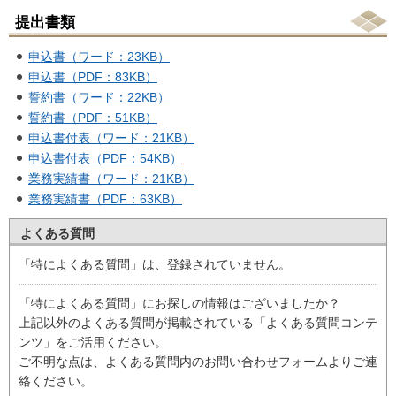
提出書類
申込書（ワード：23KB）
申込書（PDF：83KB）
誓約書（ワード：22KB）
誓約書（PDF：51KB）
申込書付表（ワード：21KB）
申込書付表（PDF：54KB）
業務実績書（ワード：21KB）
業務実績書（PDF：63KB）
よくある質問
「特によくある質問」は、登録されていません。
「特によくある質問」にお探しの情報はございましたか？
上記以外のよくある質問が掲載されている「よくある質問コンテ
ンツ」をご活用ください。
ご不明な点は、よくある質問内のお問い合わせフォームよりご連
絡ください。