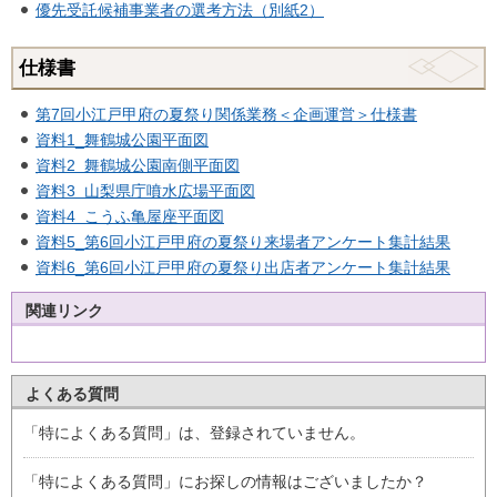
優先受託候補事業者の選考方法（別紙2）
仕様書
第7回小江戸甲府の夏祭り関係業務＜企画運営＞仕様書
資料1_舞鶴城公園平面図
資料2 舞鶴城公園南側平面図
資料3 山梨県庁噴水広場平面図
資料4 こうふ亀屋座平面図
資料5_第6回小江戸甲府の夏祭り来場者アンケート集計結果
資料6_第6回小江戸甲府の夏祭り出店者アンケート集計結果
関連リンク
よくある質問
「特によくある質問」は、登録されていません。
「特によくある質問」にお探しの情報はございましたか？