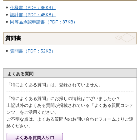
仕様書（PDF：86KB）
設計書（PDF：45KB）
同等品承認申請書（PDF：37KB）
質問書
質問書（PDF：52KB）
よくある質問
「特によくある質問」は、登録されていません。
「特によくある質問」にお探しの情報はございましたか？
上記以外のよくある質問が掲載されている「よくある質問コンテ
ンツ」をご活用ください。
ご不明な点は、よくある質問内のお問い合わせフォームよりご連
絡ください。