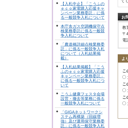
て
【入札中止】「こうふの
ｅｃｏ家電購入応援キャ
ンペーン業務委託」に係
お
る一般競争入札について
本庁舎ガス空調機保守点
教
検業務委託に係る一般競
〒
争入札について
電話
「農道橋詳細点検業務委
託」に係る一般競争入札
について（入札結果掲
載）
よ
【入札結果掲載】「こう
こ
ふのｅｃｏ家電購入応援
キャンペーン業務委託」
に係る一般競争入札につ
こ
いて
こうふ健康フェスタ会場
こ
設営・撤去等業務に係る
一般競争入札について
「GIGAネットワークシ
ステム再構築（回線増
強）及び運用保守業務委
託」に係る一般競争入札