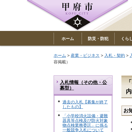
ホーム
防災・防犯
くら
ホーム
>
産業・ビジネス
>
入札・契約
>
容掲載）
「
入札情報（その他・公
募型）
内
過去の入札【募集が終了
したもの】
お
「小学校消火設備・避難
器具等点検及び防火対象
物点検業務委託」に係る
一般競争入札について