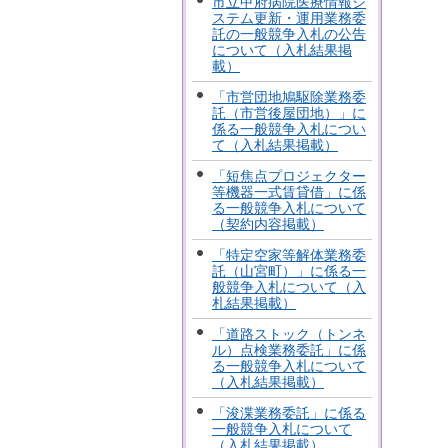
市立甲府病院医療情報シ
ステム更新・運用業務委
託の一般競争入札の公告
について（入札結果掲
載）
「市営団地鳩駆除業務委
託（市営後屋団地）」に
係る一般競争入札につい
て（入札結果掲載）
「短焦点プロジェクター
等機器一式賃貸借」に係
る一般競争入札について
（契約内容掲載）
「特定空家等解体業務委
託（山宮町）」に係る一
般競争入札について（入
札結果掲載）
「道路ストック（トンネ
ル）点検業務委託」に係
る一般競争入札について
（入札結果掲載）
「浚渫業務委託」に係る
一般競争入札について
（入札結果掲載）