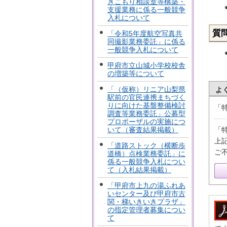
きこもり相談室等構築・
支援業務に係る一般競争
入札について
質
「令和5年度航空写真共
同撮影業務委託」に係る
一般競争入札について
甲府市立山城小学校校舎
の増築等について
「（仮称）リニア山梨県
よ
駅前の官民連携まちづく
りに向けた基盤整備検討
「
調査等業務委託」公募型
プロポーザルの実施につ
いて（審査結果掲載）
「
上
「道路ストック（横断歩
ご
道橋）点検業務委託」に
係る一般競争入札につい
て（入札結果掲載）
「甲府市上九の湯ふれあ
いセンター及び甲府市古
関・梯いきいきプラザ」
の指定管理者募集につい
て