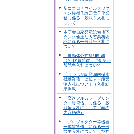
新型コロナウイルスワク
チン接種予診票電子化業
務に係る一般競争入札に
ついて
本庁舎自家発電設備地下
タンク他重油入替業務委
託に係る一般競争入札に
ついて
「自動体外式除細動器
（AED)賃貸借」に係る一
般競争入札について
「つつじが崎霊園内樹木
伐採業務」に係る一般競
争入札について（入札結
果掲載）
「高速フルカラープリン
ター賃貸借」に係る一般
競争入札について（契約
内容掲載）
「プロジェクター等機器
一式賃貸借」に係る一般
競争入札について（契約