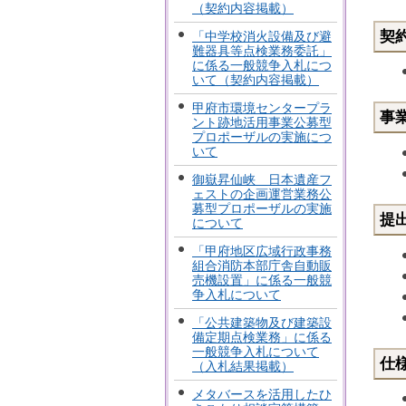
（契約内容掲載）
契
「中学校消火設備及び避
難器具等点検業務委託」
に係る一般競争入札につ
いて（契約内容掲載）
甲府市環境センタープラ
事
ント跡地活用事業公募型
プロポーザルの実施につ
いて
御嶽昇仙峡 日本遺産フ
ェストの企画運営業務公
募型プロポーザルの実施
提
について
「甲府地区広域行政事務
組合消防本部庁舎自動販
売機設置」に係る一般競
争入札について
「公共建築物及び建築設
備定期点検業務」に係る
一般競争入札について
仕
（入札結果掲載）
メタバースを活用したひ