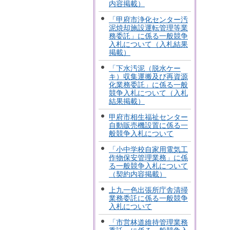
内容掲載）
「甲府市浄化センター汚
泥焼却施設運転管理等業
務委託」に係る一般競争
入札について（入札結果
掲載）
「下水汚泥（脱水ケー
キ）収集運搬及び再資源
化業務委託」に係る一般
競争入札について（入札
結果掲載）
甲府市相生福祉センター
自動販売機設置に係る一
般競争入札について
「小中学校自家用電気工
作物保安管理業務」に係
る一般競争入札について
（契約内容掲載）
上九一色出張所庁舎清掃
業務委託に係る一般競争
入札について
「市営林道維持管理業務