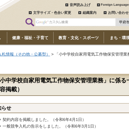
音声読み上げ
Foreign Language
文字サイズ・色合い変更
組織案内
お問い合わせ
し
健康・福祉・子育て
教育・文化・スポーツ
まち・環
入札情報（その他・公募型）
> 「小中学校自家用電気工作物保安管理業
小中学校自家用電気工作物保安管理業務」に係る
容掲載）
知らせ
契約内容を掲載しました。（令和6年4月1日）
一般競争入札の告示をしました。（令和6年3月1日）