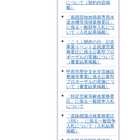
について（契約内容掲
載）
「南西団地他簡易専用水
道水槽等清掃業務委託」
に係る一般競争入札につ
いて（入札結果掲載）
「こうふ開府の日」記念
事業イベント企画運営業
務委託に係る公募型プロ
ポーザルの実施について
（審査結果掲載）
甲府市歴史文化交流施設
整備等事業に係る公募型
プロポーザルの実施につ
いて（審査結果掲載）
「特定空家等解体業務委
託」に係る一般競争入札
について
「道路標識点検業務委託
（R5）」に係る一般競争
入札について（入札結果
掲載）