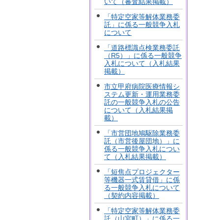
いて（審査結果掲載）
「特定空家等解体業務委
託」に係る一般競争入札
について
「道路標識点検業務委託
（R5）」に係る一般競争
入札について（入札結果
掲載）
市立甲府病院医療情報シ
ステム更新・運用業務委
託の一般競争入札の公告
について（入札結果掲
載）
「市営団地鳩駆除業務委
託（市営後屋団地）」に
係る一般競争入札につい
て（入札結果掲載）
「短焦点プロジェクター
等機器一式賃貸借」に係
る一般競争入札について
（契約内容掲載）
「特定空家等解体業務委
託（山宮町）」に係る一