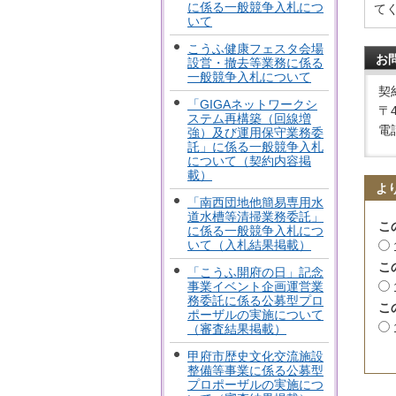
に係る一般競争入札につ
て
いて
こうふ健康フェスタ会場
お
設営・撤去等業務に係る
一般競争入札について
契
「GIGAネットワークシ
〒
ステム再構築（回線増
電話
強）及び運用保守業務委
託」に係る一般競争入札
について（契約内容掲
載）
よ
「南西団地他簡易専用水
道水槽等清掃業務委託」
こ
に係る一般競争入札につ
いて（入札結果掲載）
こ
「こうふ開府の日」記念
事業イベント企画運営業
務委託に係る公募型プロ
こ
ポーザルの実施について
（審査結果掲載）
甲府市歴史文化交流施設
整備等事業に係る公募型
プロポーザルの実施につ