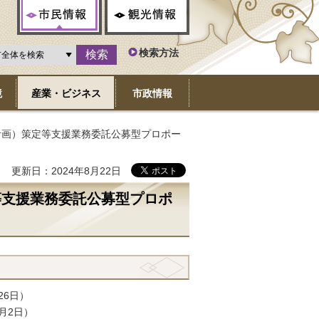
市民情報
観光情報
検索方法
境
産業・ビジネス
市政情報
計画）策定等支援業務委託公募型プロポー
更新日：2024年8月22日
等支援業務委託公募型プロポ
26日）
月2日）