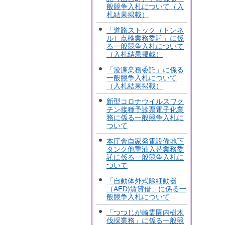
般競争入札について（入
札結果掲載）
「道路ストック（トンネ
ル）点検業務委託」に係
る一般競争入札について
（入札結果掲載）
「浚渫業務委託」に係る
一般競争入札について
（入札結果掲載）
新型コロナウイルスワク
チン接種予診票電子化業
務に係る一般競争入札に
ついて
本庁舎自家発電設備地下
タンク他重油入替業務委
託に係る一般競争入札に
ついて
「自動体外式除細動器
（AED)賃貸借」に係る一
般競争入札について
「つつじが崎霊園内樹木
伐採業務」に係る一般競