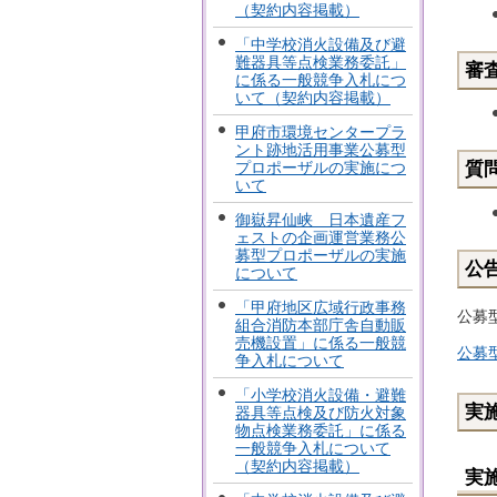
（契約内容掲載）
「中学校消火設備及び避
難器具等点検業務委託」
審
に係る一般競争入札につ
いて（契約内容掲載）
甲府市環境センタープラ
ント跡地活用事業公募型
プロポーザルの実施につ
質
いて
御嶽昇仙峡 日本遺産フ
ェストの企画運営業務公
募型プロポーザルの実施
公
について
「甲府地区広域行政事務
公募
組合消防本部庁舎自動販
売機設置」に係る一般競
公募
争入札について
「小学校消火設備・避難
実
器具等点検及び防火対象
物点検業務委託」に係る
一般競争入札について
（契約内容掲載）
実