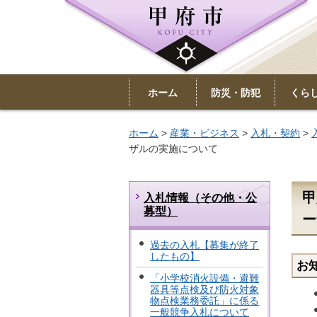
ホーム
防災・防犯
くら
ホーム
>
産業・ビジネス
>
入札・契約
>
ザルの実施について
甲
入札情報（その他・公
募型）
ー
過去の入札【募集が終了
したもの】
お
「小学校消火設備・避難
器具等点検及び防火対象
物点検業務委託」に係る
一般競争入札について