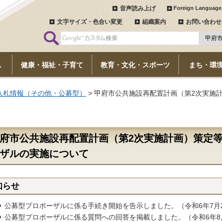
音声読み上げ
Foreign Language
文字サイズ・色合い変更
組織案内
お問い合わせ
し
健康・福祉・子育て
教育・文化・スポーツ
まち・環
入札情報（その他・公募型）
> 甲府市公共施設再配置計画（第2次実施
府市公共施設再配置計画（第2次実施計画）策定
ザルの実施について
知らせ
公募型プロポーザルに係る手続き開始を告示しました。（令和6年7月
公募型プロポーザルに係る質問への回答を掲載しました。（令和6年8