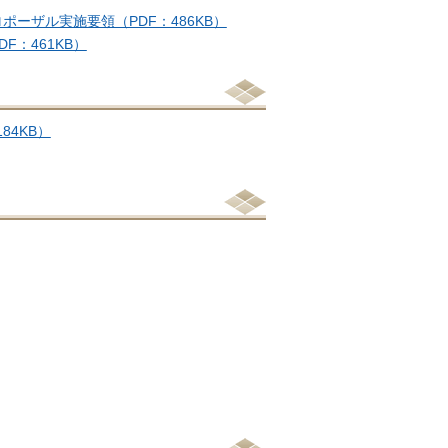
ーザル実施要領（PDF：486KB）
：461KB）
4KB）