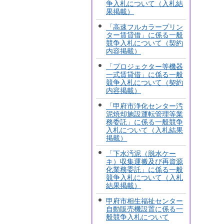
争入札について（入札結
果掲載）
「高速フルカラープリン
ター賃貸借」に係る一般
競争入札について（契約
内容掲載）
「プロジェクター等機器
一式賃貸借」に係る一般
競争入札について（契約
内容掲載）
「甲府市浄化センター汚
泥焼却施設運転管理等業
務委託」に係る一般競争
入札について（入札結果
掲載）
「下水汚泥（脱水ケー
キ）収集運搬及び再資源
化業務委託」に係る一般
競争入札について（入札
結果掲載）
甲府市相生福祉センター
自動販売機設置に係る一
般競争入札について