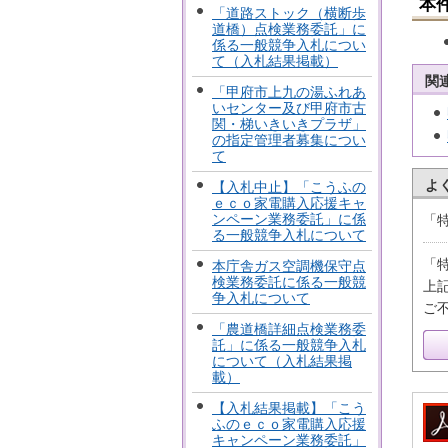
本
「道路ストック（横断歩
道橋）点検業務委託」に
係る一般競争入札につい
て（入札結果掲載）
関
「甲府市上九の湯ふれあ
いセンター及び甲府市古
関・梯いきいきプラザ」
の指定管理者募集につい
て
よ
【入札中止】「こうふの
ｅｃｏ家電購入応援キャ
ンペーン業務委託」に係
「
る一般競争入札について
「
本庁舎ガス空調機保守点
検業務委託に係る一般競
上
争入札について
ご
「農道橋詳細点検業務委
託」に係る一般競争入札
について（入札結果掲
載）
【入札結果掲載】「こう
ふのｅｃｏ家電購入応援
キャンペーン業務委託」