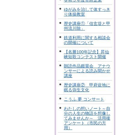
令和５年度寄附企業
ゆがみを治して体すっき
り体操教室
歴史講座①「信玄堤と甲
州流川除」
鉄道利用に関する相談会
の開催について
【名勝100年記念】昇仙
峡短歌コンテスト開催
朗読作品鑑賞会 アナウ
ンサーによる読み聞かせ
講座
歴史講座② 甲府盆地に
眠る弥生文化
こうふ 夢 コンサート
わたしの想いノート～自
分の人生の物語を想像し
てみませんか～ 活用後
アンケート（市民の方
用）