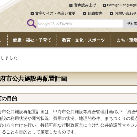
音声読み上げ
Foreign Language
文字サイズ・色合い変更
組織案内
お問い合わせ
し
健康・福祉・子育て
教育・文化・スポーツ
まち・環
定しました
府市公共施設再配置計画
画の目的
市公共施設再配置計画は、甲府市公共施設等総合管理計画(以下「総合
施設の利用状況や運営状況、費用の状況、地理的条件、まちづくりの視
置の方向付けを行い、持続可能な行財政運営に向けた公共施設等マネジ
することを目的として策定したものです。