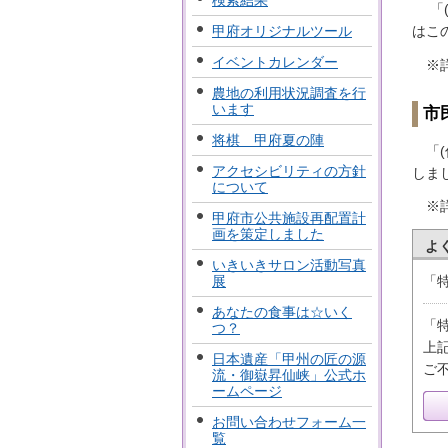
検索結果
「(
甲府オリジナルツール
はこ
イベントカレンダー
※詳
農地の利用状況調査を行
います
市
将棋 甲府夏の陣
「(
アクセシビリティの方針
しまし
について
※詳
甲府市公共施設再配置計
画を策定しました
よ
いきいきサロン活動写真
「
展
あなたの食事は☆いく
「
つ？
上
日本遺産「甲州の匠の源
ご
流・御嶽昇仙峡」公式ホ
ームページ
お問い合わせフォーム一
覧