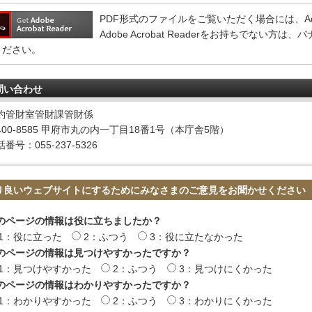
PDF形式のファイルをご覧いただく場合には、Adobe 
Adobe Acrobat Readerをお持ちでない
ください。
問い合わせ
約管財室管財課管財係
400-8585 甲府市丸の内一丁目18番1号（本庁舎5階）
番号：055-237-5326
り良いウェブサイトにするためにみなさまのご意見をお聞かせください
のページの情報は役に立ちましたか？
1：役に立った
2：ふつう
3：役に立たなかった
のページの情報は見つけやすかったですか？
1：見つけやすかった
2：ふつう
3：見つけにくかった
のページの情報はわかりやすかったですか？
1：わかりやすかった
2：ふつう
3：わかりにくかった