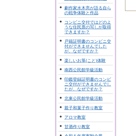
劇作家水木亮が語る自ら
の戦争体験と作品
コンビニ交付ではどのよ
うな住民票の写しが取得
できますか？
戸籍証明書のコンビニ交
付ができませんでした
が、なぜですか？
楽しいお箏(こと)体験
南西公民館学級活動
印鑑登録証明書のコンビ
ニ交付ができませんでし
たが、なぜですか？
北東公民館学級活動
親子和菓子作り教室
アロマ教室
甘酒作り教室