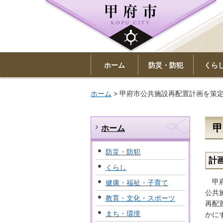
ホーム
防災・防犯
くら
ホーム
> 甲府市公共施設再配置計画を策
甲
ホーム
防災・防犯
計
くらし
甲府
健康・福祉・子育て
公共
教育・文化・スポーツ
再配
まち・環境
かに