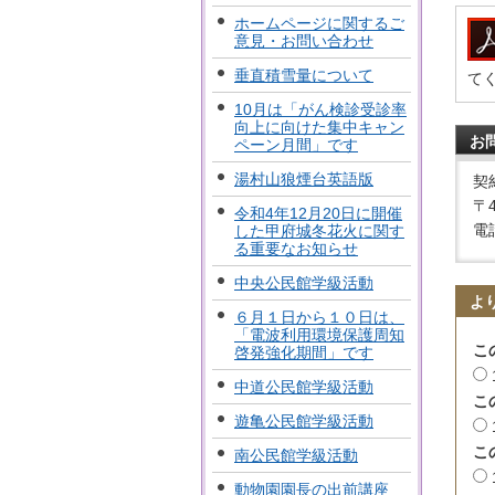
ホームページに関するご
意見・お問い合わせ
垂直積雪量について
て
10月は「がん検診受診率
向上に向けた集中キャン
お
ペーン月間」です
湯村山狼煙台英語版
契
〒
令和4年12月20日に開催
電話
した甲府城冬花火に関す
る重要なお知らせ
中央公民館学級活動
よ
６月１日から１０日は、
「電波利用環境保護周知
こ
啓発強化期間」です
中道公民館学級活動
こ
遊亀公民館学級活動
こ
南公民館学級活動
動物園園長の出前講座