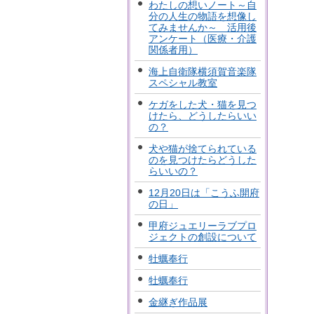
わたしの想いノート～自
分の人生の物語を想像し
てみませんか～ 活用後
アンケート（医療・介護
関係者用）
海上自衛隊横須賀音楽隊
スペシャル教室
ケガをした犬・猫を見つ
けたら、どうしたらいい
の？
犬や猫が捨てられている
のを見つけたらどうした
らいいの？
12月20日は「こうふ開府
の日」
甲府ジュエリーラブプロ
ジェクトの創設について
牡蠣奉行
牡蠣奉行
金継ぎ作品展