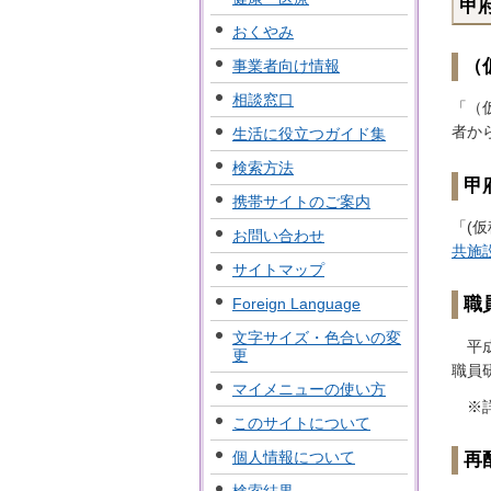
甲
おくやみ
（
事業者向け情報
相談窓口
「（
者か
生活に役立つガイド集
検索方法
甲
携帯サイトのご案内
「(
お問い合わせ
共施
サイトマップ
職
Foreign Language
文字サイズ・色合いの変
平成
更
職員
マイメニューの使い方
※詳
このサイトについて
個人情報について
再