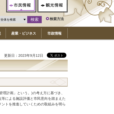
市民情報
観光情報
検索方法
境
産業・ビジネス
市政情報
更新日：2023年9月12日
管理計画」という。)の考え方に基づき、
点等による施設評価と市民意向を踏まえた
メントを推進していくための取組みを明ら