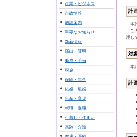
産業・ビジネス
計
市政情報
施設案内
本計
この
重要なお知らせ
理し
新着情報
届出・証明
対
助成・手当
本計
税金
保険・年金
計
結婚・離婚
出産・育児
就職・退職
引越し・住まい
高齢・介護
健康・医療