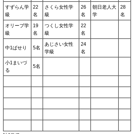
すずらん学
22
さくら女性学
26
朝日老人大
28
級
名
級
名
学
名
オリーブ学
19
つくし女性学
22
級
名
級
名
あじさい女性
24
中1ぱせり
5名
学級
名
小1まいづ
5名
る