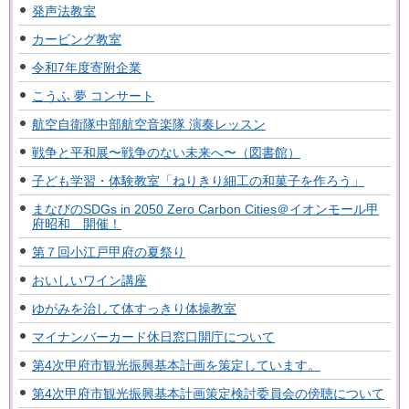
発声法教室
カービング教室
令和7年度寄附企業
こうふ 夢 コンサート
航空自衛隊中部航空音楽隊 演奏レッスン
戦争と平和展〜戦争のない未来へ〜（図書館）
子ども学習・体験教室「ねりきり細工の和菓子を作ろう」
まなびのSDGs in 2050 Zero Carbon Cities＠イオンモール甲
府昭和 開催！
第７回小江戸甲府の夏祭り
おいしいワイン講座
ゆがみを治して体すっきり体操教室
マイナンバーカード休日窓口開庁について
第4次甲府市観光振興基本計画を策定しています。
第4次甲府市観光振興基本計画策定検討委員会の傍聴について