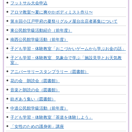
フットサル大会申込
アロマ教室〜夏に爽やかボディミスト作り〜
第８回小江戸甲府の夏祭りグルメ屋台出店者募集について
東公民館学級活動紹介（前年度）
南西公民館学級活動（前年度）
子ども学習・体験教室「おこづかいゲームから学ぶお金の話」
子ども学習・体験教室 気象台で学ぶ「施設見学とお天気教
室」
アニバーサリースタンプラリー（図書館）
花の会 朗読会（図書館）
音楽と朗読の会（図書館）
紡ぎあう集い（図書館）
中道公民館学級活動（前年度）
子ども学習・体験教室「茶道を体験しよう」
「女性のための護身術」講座