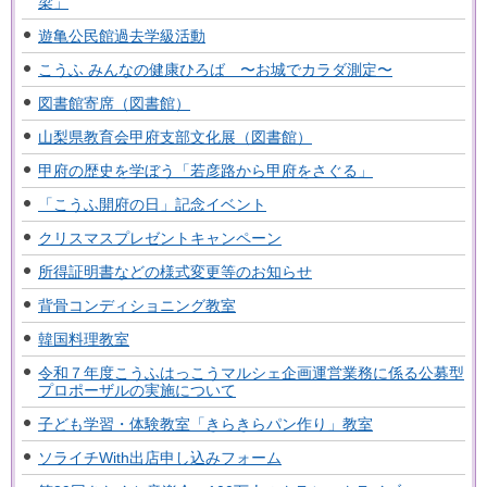
梁」
遊亀公民館過去学級活動
こうふ みんなの健康ひろば 〜お城でカラダ測定〜
図書館寄席（図書館）
山梨県教育会甲府支部文化展（図書館）
甲府の歴史を学ぼう「若彦路から甲府をさぐる」
「こうふ開府の日」記念イベント
クリスマスプレゼントキャンペーン
所得証明書などの様式変更等のお知らせ
背骨コンディショニング教室
韓国料理教室
令和７年度こうふはっこうマルシェ企画運営業務に係る公募型
プロポーザルの実施について
子ども学習・体験教室「きらきらパン作り」教室
ソライチWith出店申し込みフォーム