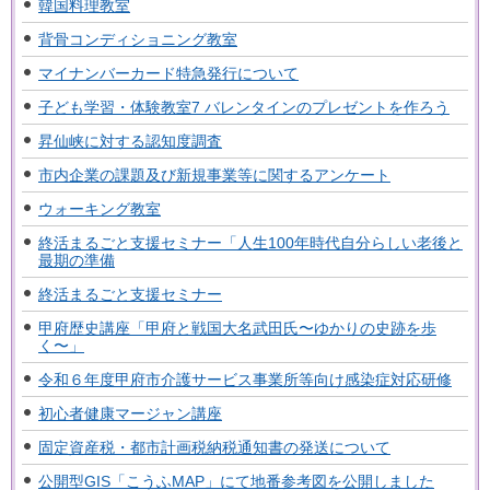
韓国料理教室
背骨コンディショニング教室
マイナンバーカード特急発行について
子ども学習・体験教室7 バレンタインのプレゼントを作ろう
昇仙峡に対する認知度調査
市内企業の課題及び新規事業等に関するアンケート
ウォーキング教室
終活まるごと支援セミナー「人生100年時代自分らしい老後と
最期の準備
終活まるごと支援セミナー
甲府歴史講座「甲府と戦国大名武田氏〜ゆかりの史跡を歩
く〜」
令和６年度甲府市介護サービス事業所等向け感染症対応研修
初心者健康マージャン講座
固定資産税・都市計画税納税通知書の発送について
公開型GIS「こうふMAP」にて地番参考図を公開しました