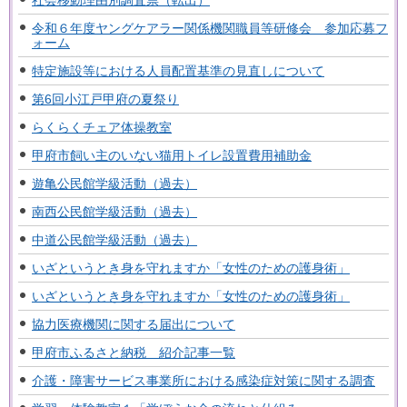
令和６年度ヤングケアラー関係機関職員等研修会 参加応募フ
ォーム
特定施設等における人員配置基準の見直しについて
第6回小江戸甲府の夏祭り
らくらくチェア体操教室
甲府市飼い主のいない猫用トイレ設置費用補助金
遊亀公民館学級活動（過去）
南西公民館学級活動（過去）
中道公民館学級活動（過去）
いざというとき身を守れますか「女性のための護身術」
いざというとき身を守れますか「女性のための護身術」
協力医療機関に関する届出について
甲府市ふるさと納税 紹介記事一覧
介護・障害サービス事業所における感染症対策に関する調査