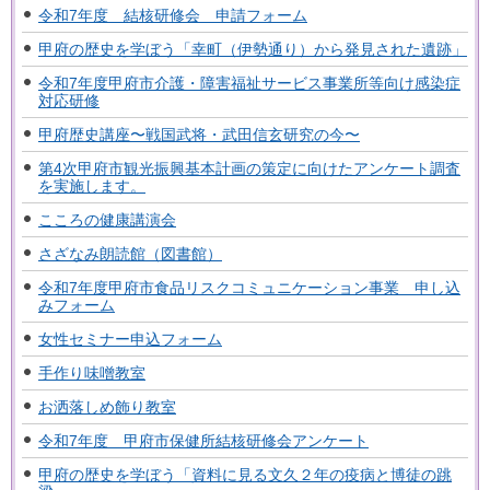
令和7年度 結核研修会 申請フォーム
甲府の歴史を学ぼう「幸町（伊勢通り）から発見された遺跡」
令和7年度甲府市介護・障害福祉サービス事業所等向け感染症
対応研修
甲府歴史講座〜戦国武将・武田信玄研究の今〜
第4次甲府市観光振興基本計画の策定に向けたアンケート調査
を実施します。
こころの健康講演会
さざなみ朗読館（図書館）
令和7年度甲府市食品リスクコミュニケーション事業 申し込
みフォーム
女性セミナー申込フォーム
手作り味噌教室
お洒落しめ飾り教室
令和7年度 甲府市保健所結核研修会アンケート
甲府の歴史を学ぼう「資料に見る文久２年の疫病と博徒の跳