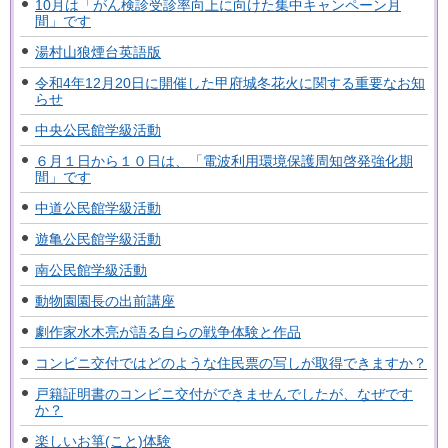
10月は「がん検診受診率向上に向けた集中キャンペーン月
間」です
湯村山狼煙台英語版
令和4年12月20日に開催した甲府城冬花火に関する重要なお知
らせ
中央公民館学級活動
６月１日から１０日は、「電波利用環境保護周知啓発強化期
間」です
中道公民館学級活動
遊亀公民館学級活動
南公民館学級活動
動物園園長の出前講座
劇作家水木亮が語る自らの戦争体験と作品
コンビニ交付ではどのような住民票の写しが取得できますか？
戸籍証明書のコンビニ交付ができませんでしたが、なぜです
か？
楽しいお箏(こと)体験