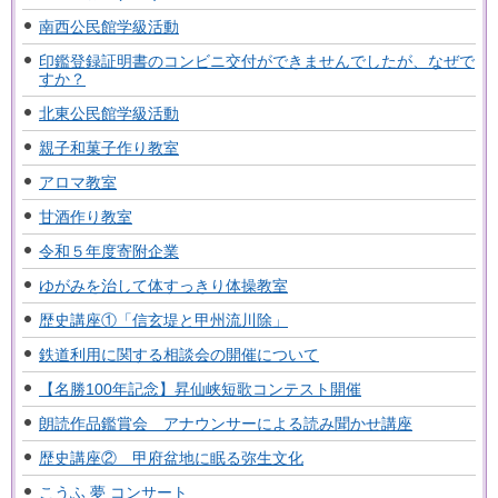
南西公民館学級活動
印鑑登録証明書のコンビニ交付ができませんでしたが、なぜで
すか？
北東公民館学級活動
親子和菓子作り教室
アロマ教室
甘酒作り教室
令和５年度寄附企業
ゆがみを治して体すっきり体操教室
歴史講座①「信玄堤と甲州流川除」
鉄道利用に関する相談会の開催について
【名勝100年記念】昇仙峡短歌コンテスト開催
朗読作品鑑賞会 アナウンサーによる読み聞かせ講座
歴史講座② 甲府盆地に眠る弥生文化
こうふ 夢 コンサート