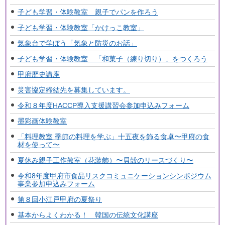
子ども学習・体験教室 親子でパンを作ろう
子ども学習・体験教室「かけっこ教室」
気象台で学ぼう「気象と防災のお話」
子ども学習・体験教室 「和菓子（練り切り）」をつくろう
甲府歴史講座
災害協定締結先を募集しています。
令和８年度HACCP導入支援講習会参加申込みフォーム
墨彩画体験教室
「料理教室 季節の料理を学ぶ」十五夜を飾る食卓〜甲府の食
材を使って〜
夏休み親子工作教室（花装飾）〜貝殻のリースづくり〜
令和8年度甲府市食品リスクコミュニケーションシンポジウム
事業参加申込みフォーム
第８回小江戸甲府の夏祭り
基本からよくわかる！ 韓国の伝統文化講座