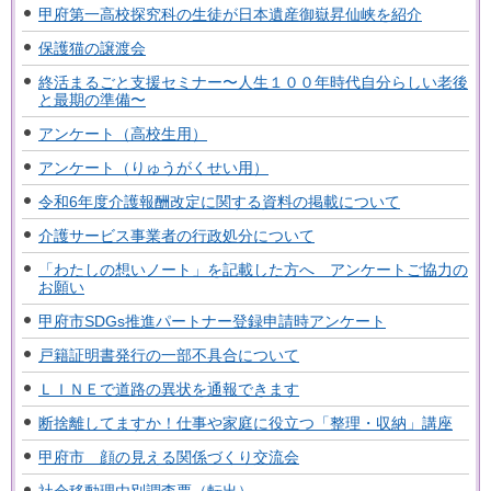
甲府第一高校探究科の生徒が日本遺産御嶽昇仙峡を紹介
保護猫の譲渡会
終活まるごと支援セミナー〜人生１００年時代自分らしい老後
と最期の準備〜
アンケート（高校生用）
アンケート（りゅうがくせい用）
令和6年度介護報酬改定に関する資料の掲載について
介護サービス事業者の行政処分について
「わたしの想いノート」を記載した方へ アンケートご協力の
お願い
甲府市SDGs推進パートナー登録申請時アンケート
戸籍証明書発行の一部不具合について
ＬＩＮＥで道路の異状を通報できます
断捨離してますか！仕事や家庭に役立つ「整理・収納」講座
甲府市 顔の見える関係づくり交流会
社会移動理由別調査票（転出）