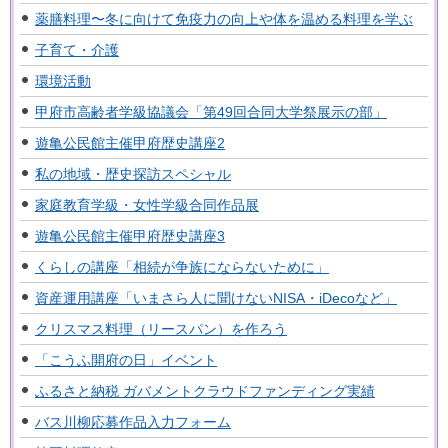
薬膳料理〜冬に向けて免疫力の向上や体を温める料理を学ぶ
子育て・介護
環境活動
甲府市高齢者学級協議会「第49回合同大学祭展示の部」
遊亀公民館主催甲府歴史講座2
私の地域・歴史探訪スペシャル
家庭教育学級・女性学級合同作品展
遊亀公民館主催甲府歴史講座3
くらしの講座「相続が争族にならないために」
資産運用講座「いまさら人に聞けないNISA・iDecoなど」
クリスマス料理（リースパン）を作ろう
「こうふ開府の日」イベント
ふるさと納税 ガバメントクラウドファンディング実績
バス川柳応募作品入力フォーム