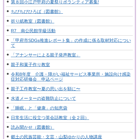
第８回小江戸甲府の夏祭りボランティア募集!
ちびちびひろば（図書館）
折り紙教室（図書館）
R7 南公民館学級活動
「甲府市SDGs推進レポート集」の作成に係る取材対応につい
て
「アナンサーによる親子発声教室」
親子和菓子作り教室
令和8年度 介護・障がい福祉サービス事業所・施設向け感染
症対応研修会 申込ページ
親子工作教室〜夏の思い出を額に〜
水道メーターの盗難防止について
「睡眠」と「健康」の知恵袋
日常生活に役立つ英会話教室（全２回）
読み聞かせ（図書館）
郷土の民族芸能・文芸・山梨ゆかりの人物講座