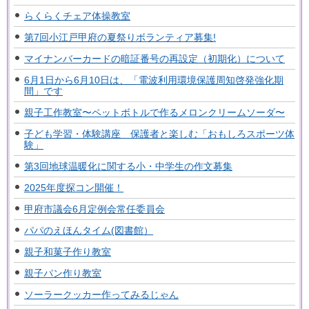
らくらくチェア体操教室
第7回小江戸甲府の夏祭りボランティア募集!
マイナンバーカードの暗証番号の再設定（初期化）について
6月1日から6月10日は、「電波利用環境保護周知啓発強化期
間」です
親子工作教室〜ペットボトルで作るメロンクリームソーダ〜
子ども学習・体験講座 保護者と楽しむ「おもしろスポーツ体
験」
第3回地球温暖化に関する小・中学生の作文募集
2025年度探コン開催！
甲府市議会6月定例会常任委員会
パパのえほんタイム(図書館）
親子和菓子作り教室
親子パン作り教室
ソーラークッカー作ってみるじゃん