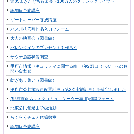
第89回きたぐち音楽会〜100万人のクラシックライブ〜
認知症予防講座
ゲートキーパー養成講座
バス川柳応募作品入力フォーム
大人の映画会（図書館）
バレンタインのプレゼントを作ろう
サウナ施設状況調査
甲府市情報セキュリティに関する統一的な窓口（PoC）へのお
問い合わせ
紡ぎあう集い（図書館）
甲府市公共施設再配置計画（第2次実施計画）を策定しました
(甲府市食品リスクコミュニケーター専用)相談フォーム
北東公民館過去学級活動
らくらくチェア体操教室
認知症予防講座