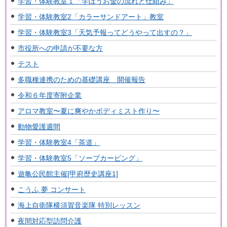
学習・体験教室１「学ぼうお金の流れと仕組み」
学習・体験教室2「カラーサンドアート」教室
学習・体験教室3「天気予報ってどうやって出すの？」
市役所への申請が不要な方
テスト
多職種連携のための基礎講座 開催報告
令和６年度寄附企業
アロマ教室〜夏に爽やかボディミスト作り〜
動物愛護週間
学習・体験教室4「茶道」
学習・体験教室5「ソープカービング」
遊亀公民館主催[甲府歴史講座1]
こうふ 夢 コンサート
海上自衛隊横須賀音楽隊 特別レッスン
夜間対応型訪問介護