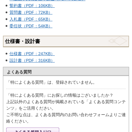
誓約書（PDF：106KB）
質問書（PDF：72KB）
入札書（PDF：65KB）
委任状（PDF：54KB）
仕様書・設計書
仕様書（PDF：247KB）
設計書（PDF：316KB）
よくある質問
「特によくある質問」は、登録されていません。
「特によくある質問」にお探しの情報はございましたか？
上記以外のよくある質問が掲載されている「よくある質問コンテ
ンツ」をご活用ください。
ご不明な点は、よくある質問内のお問い合わせフォームよりご連
絡ください。