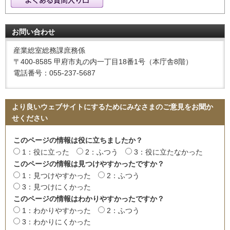
お問い合わせ
産業総室総務課庶務係
〒400-8585 甲府市丸の内一丁目18番1号（本庁舎8階）
電話番号：055-237-5687
より良いウェブサイトにするためにみなさまのご意見をお聞か
せください
このページの情報は役に立ちましたか？
1：役に立った
2：ふつう
3：役に立たなかった
このページの情報は見つけやすかったですか？
1：見つけやすかった
2：ふつう
3：見つけにくかった
このページの情報はわかりやすかったですか？
1：わかりやすかった
2：ふつう
3：わかりにくかった