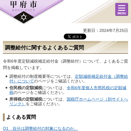
メニュ
ー
更新日：2024年7月25日
調整給付に関するよくあるご質問
令和6年度定額減税補足給付金（調整給付）について、よくあるご質
問を掲載しています。
調整給付の制度概要等については、
定額減税補足給付金（調整給
付）について
のページをご確認ください。
住民税の定額減税
については、
令和6年度個人市県民税の定額減
税
のページをご確認ください。
所得税の定額減税
については、
国税庁ホームページ（別サイトへ
リンク）
をご確認ください。
よくある質問
Q1 自分は調整給付の対象になるのか。