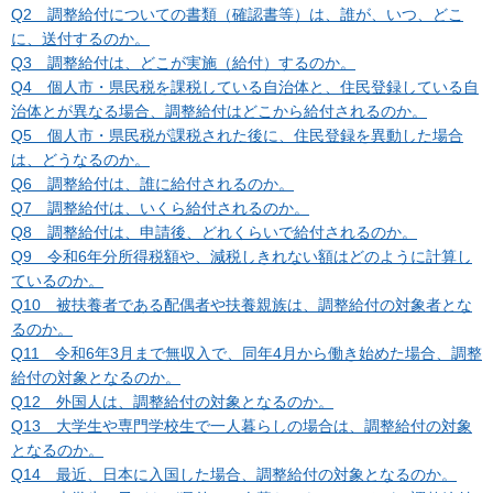
Q2 調整給付についての書類（確認書等）は、誰が、いつ、どこ
に、送付するのか。
Q3 調整給付は、どこが実施（給付）するのか。
Q4 個人市・県民税を課税している自治体と、住民登録している自
治体とが異なる場合、調整給付はどこから給付されるのか。
Q5 個人市・県民税が課税された後に、住民登録を異動した場合
は、どうなるのか。
Q6 調整給付は、誰に給付されるのか。
Q7 調整給付は、いくら給付されるのか。
Q8 調整給付は、申請後、どれくらいで給付されるのか。
Q9 令和6年分所得税額や、減税しきれない額はどのように計算し
ているのか。
Q10 被扶養者である配偶者や扶養親族は、調整給付の対象者とな
るのか。
Q11 令和6年3月まで無収入で、同年4月から働き始めた場合、調整
給付の対象となるのか。
Q12 外国人は、調整給付の対象となるのか。
Q13 大学生や専門学校生で一人暮らしの場合は、調整給付の対象
となるのか。
Q14 最近、日本に入国した場合、調整給付の対象となるのか。