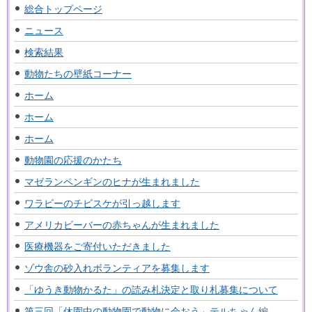
総合トップページ
ニュース
検索結果
動物たちの壁紙コーナー
ホーム
ホーム
ホーム
動物園の応援のかたち
マゼランペンギンのヒナが生まれました
ワラビーのチビスケが引っ越します
アメリカビーバーの赤ちゃんが生まれました
医療機器をご寄付いただきました
ゾウ舎の砂入れボランティアを募集します
「ゆうき動物かるた」の読み札決定と取り札募集について
第三回「休園中の動物園で動物に会おう」テルちゃん編