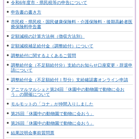
令和6年度市・県民税等の申告について
申告書の書き方
市民税・県民税・国民健康保険料・介護保険料・後期高齢者医
療保険料申告書
定額減税の計算方法例（徴収方法別）
定額減税補足給付金（調整給付）について
調整給付に関するよくあるご質問
調整給付金（不足額給付分）支給のお知らせ口座変更・辞退申
請について
調整給付金（不足額給付Ⅰ型分）支給確認書オンライン申請
アニマルマルシェと第24回「休園中の動物園で動物に会お
う」の開催について
モルモットの「コナ」が仲間入りしました
第25回「休園中の動物園で動物に会おう」
第26回「休園中の動物園で動物に会おう」
結果説明会事前質問票