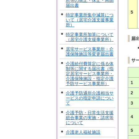
所等の廃止・休止・再開
届出書
5
特定事業所集中減算につ
いて（居宅介護支援事業
所）
特定事業所加算について
届
（居宅介護支援事業所）
居宅サービス事業所・介
護保険施設等変更届出書
サ
介護給付費算定に係る体
制等に関する届出書（指
定居宅サービス事業所・
介護保険施設・指定介護
1
予防サービス事業所）
2
介護予防通所介護相当サ
ービスの指定申請につい
3
て
介護予防・日常生活支援
4
総合事業の実施・請求等
について
5
介護老人福祉施設