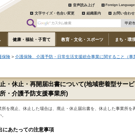
音声読み上げ
Foreign Language
文字サイズ・色合い変更
組織案内
お問い合わせ
し
健康・福祉・子育て
教育・文化・スポーツ
まち・環
護保険
>
介護保険、介護予防・日常生活支援総合事業に関すること（事
止・休止・再開届出書について(地域密着型サー
所・介護予防支援事業所)
所を廃止、休止した場合は、廃止・休止届出書を、休止した事業所を
い。
出にあたっての注意事項