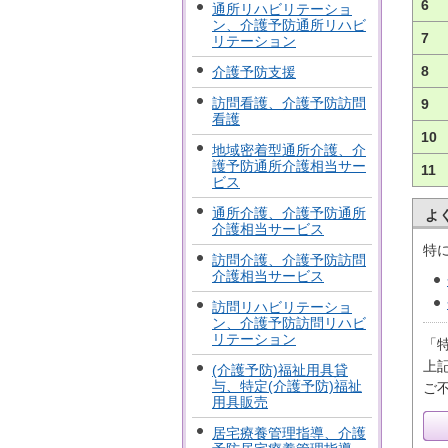
6
通所リハビリテーショ
ン、介護予防通所リハビ
7
リテーション
8
介護予防支援
訪問看護、介護予防訪問
9
看護
10
地域密着型通所介護、介
護予防通所介護相当サー
11
ビス
通所介護、介護予防通所
よ
介護相当サービス
特
訪問介護、介護予防訪問
介護相当サービス
訪問リハビリテーショ
ン、介護予防訪問リハビ
リテーション
「
上
(介護予防)福祉用具貸
与、特定(介護予防)福祉
ご
用具販売
居宅療養管理指導、介護