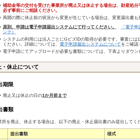
補助金等の交付を受けた事業所が廃止又は休止する場合は、財産処分
必ず事前にご相談ください。
再開の際に休止前の状況から変更が生じている場合は、変更届出書も
原則、申請は電子申請届出システムにて行ってください。
「電子申
ンク）
システムの利用には法人ごとにGビズIDの取得が必要です。審査には
ください。詳細については、
電子申請届出システムについて
をご確認
電子申請にてアップロードが必要な書類については、下表よりダウン
止・休止について
出期限
廃止又は休止の日の
1か月前まで
出書類
所を廃止、休止する場合は、以下の廃止・休止届出書のみ提出してく
提出書類
様式