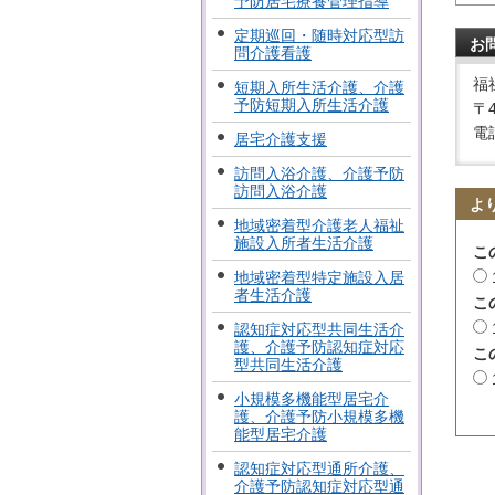
予防居宅療養管理指導
定期巡回・随時対応型訪
お
問介護看護
福
短期入所生活介護、介護
予防短期入所生活介護
〒
電話
居宅介護支援
訪問入浴介護、介護予防
訪問入浴介護
よ
地域密着型介護老人福祉
施設入所者生活介護
こ
地域密着型特定施設入居
者生活介護
こ
認知症対応型共同生活介
護、介護予防認知症対応
こ
型共同生活介護
小規模多機能型居宅介
護、介護予防小規模多機
能型居宅介護
認知症対応型通所介護、
介護予防認知症対応型通