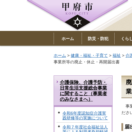
ホーム
防災・防犯
くら
ホーム
>
健康・福祉・子育て
>
福祉
>
介
事業所等の廃止・休止・再開届出書
廃
介護保険、介護予防・
日常生活支援総合事業
業
に関すること（事業者
のみなさまへ）
事業
ださ
令和6年度認知症介護実
践研修等の実施について
届
令和７年度社会福祉法人
等による利用者負担軽減