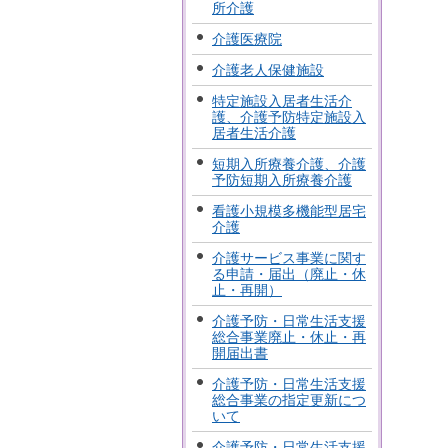
所介護
介護医療院
介護老人保健施設
特定施設入居者生活介
護、介護予防特定施設入
居者生活介護
短期入所療養介護、介護
予防短期入所療養介護
看護小規模多機能型居宅
介護
介護サービス事業に関す
る申請・届出（廃止・休
止・再開）
介護予防・日常生活支援
総合事業廃止・休止・再
開届出書
介護予防・日常生活支援
総合事業の指定更新につ
いて
介護予防・日常生活支援