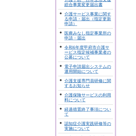
総合事業変更届出書
介護サービス事業に関す
る申請・届出（指定更新
申請）
医療みなし指定事業所の
申請・届出
令和6年度甲府市介護サ
ービス指定候補事業者の
公募について
電子申請届出システムの
運用開始について
介護支援専門員研修に関
するお知らせ
介護保険サービスの利用
料について
経過措置終了事項につい
て
認知症介護実践研修等の
実施について