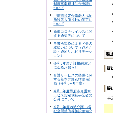
制度事業費補助金申請に
ついて
甲府市指定介護老人福祉
施設等入所指針の策定に
ついて
新型コロナウイルスに関
する通知等について
事業所規模による区分の
取扱いについて（通所介
護・通所リハビリテーシ
廃
ョン）
令和3年度介護報酬改定
に係るお知らせ
提
介護サービスの整備に関
する基本方針及び整備計
画（令和6～8年度）
提
令和5年度甲府市介護サ
ービス指定候補事業者の
事業
公募について
令和6年度地域介護・福
祉空間整備等施設整備交