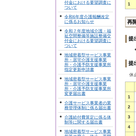
付金における要望調査に
1
ついて
令和6年度介護報酬改定
に係るお知らせ
再
令和７年度地域介護・福
祉空間整備等施設整備交
提
付金における要望調査に
ついて
地域密着型サービス事業
所・居宅介護支援事業
提
所・介護予防支援事業所
指定更新申請書
休止
地域密着型サービス事業
所・居宅介護支援事業
所・介護予防支援事業所
変更届出書
1
介護サービス事業者の業
2
務管理体制に係る届出書
3
介護給付費算定に係る体
制等に関する届出書
4
地域密着型サービス事業