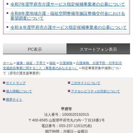
令和7年度甲府市介護サービス指定候補事業者の公募について
令和8年度地域介護・福祉空間整備等施設整備交付金における
要望調査について
令和８年度甲府市介護サービス指定候補事業者の公募について
PC表示
スマートフォン表示
ホーム
>
健康・福祉・子育て
>
福祉
>
介護保険
>
介護保険、介護予防・日常生活
支援総合事業に関すること（事業者のみなさまへ）
> 特定事業所集中減算につい
て（居宅介護支援事業所）
サイトマップ
このサイトについて
個人情報について
アクセシビリティの方針について
携帯サイト
甲府市
法人番号：1000020192015
〒400-8585 山梨県甲府市丸の内一丁目18番1号
電話番号：055-237-1161(代表)
開庁時間：月曜日～金曜日