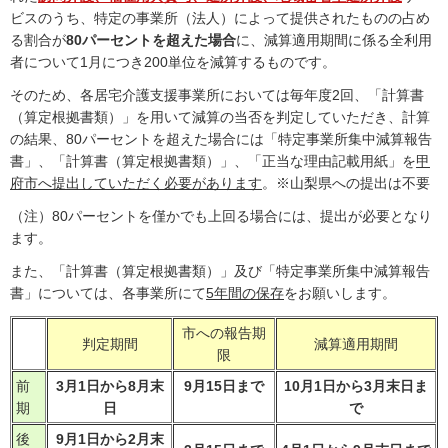
ビスのうち、特定の事業所（法人）によって提供されたものの占め
る割合が
80パーセントを超えた場合
に、減算適用期間に係る全利用
者について1月につき200単位を減算するものです。
そのため、各居宅介護支援事業所においては毎年度2回、「計算書
（算定根拠書類）」を用いて減算の当否を判定していただき、計算
の結果、80パーセントを超えた場合には「特定事業所集中減算報告
書」、「計算書（算定根拠書類）」、「正当な理由記載用紙」を
甲
府市へ提出していただく必要があります
。※山梨県への提出は不要
（注）80パーセントを僅かでも上回る場合には、提出が必要となり
ます。
また、「計算書（算定根拠書類）」及び「特定事業所集中減算報告
書」については、各事業所にて
5
年間の保存
をお願いします。
市への報告期
判定期間
減算適用期間
限
前
3月1日から8月末
9月15日まで
10月1日から3月末日ま
期
日
で
後
9月1日から2月末