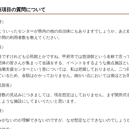
表項目の質問について
者）
こういったセンターが県内の他の自治体にもありますでしょうか。あと
年間の利用者数を教えてください。
長）
目ですけれども公民館とかですね、甲府市では悠游館という名称で言っ
団体の皆さんが集まって会議をする、イベントをするような拠点施設と
協働支援センターという形については、私は把握しておりません。二つ
ているため、金額はかかっておりません。細かい点においては後ほどお
民部長）
者数の見込みにつきましては、現在想定はしておりません。まず開所式
くような施設にしてまいりたいと思います。
者）
みがないのが理解できないのですが、なぜ想定などできないのでしょう