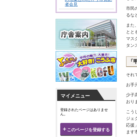
者会見
市民
るな
また
とと
マス
タン
「
それ
お手
少子
マイメニュー
おり
登録されたページはありませ
こう
ん。
ジェ
応援
このページを登録する
ます