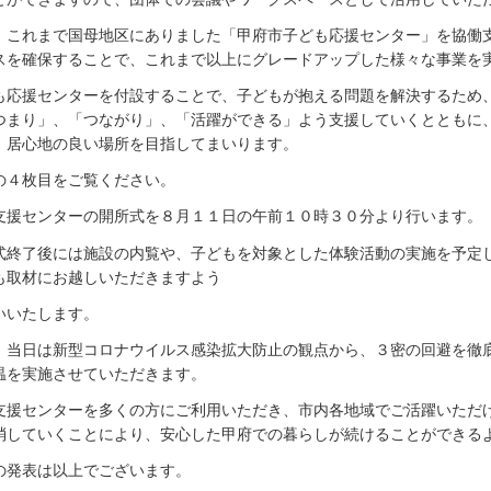
、これまで国母地区にありました「甲府市子ども応援センター」を協働
スを確保することで、これまで以上にグレードアップした様々な事業を
も応援センターを付設することで、子どもが抱える問題を解決するため
つまり」、「つながり」、「活躍ができる」よう支援していくとともに
、居心地の良い場所を目指してまいります。
の４枚目をご覧ください。
支援センターの開所式を８月１１日の午前１０時３０分より行います。
式終了後には施設の内覧や、子どもを対象とした体験活動の実施を予定
も取材にお越しいただきますよう
いいたします。
、当日は新型コロナウイルス感染拡大防止の観点から、３密の回避を徹
温を実施させていただきます。
支援センターを多くの方にご利用いただき、市内各地域でご活躍いただ
消していくことにより、安心した甲府での暮らしが続けることができる
の発表は以上でございます。