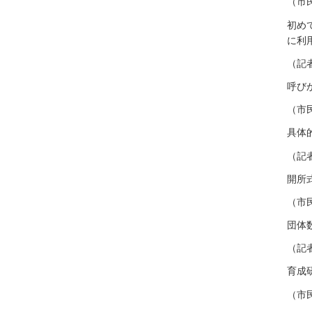
（市
初め
に利
（記
呼び
（市
具体
（記
開所
（市
団体
（記
育成
（市