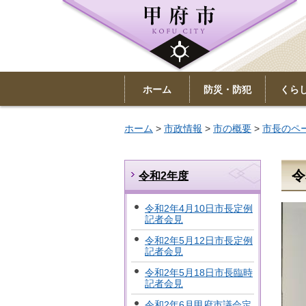
ホーム
防災・防犯
くら
ホーム
>
市政情報
>
市の概要
>
市長のペ
令
令和2年度
令和2年4月10日市長定例
記者会見
令和2年5月12日市長定例
記者会見
令和2年5月18日市長臨時
記者会見
令和2年6月甲府市議会定