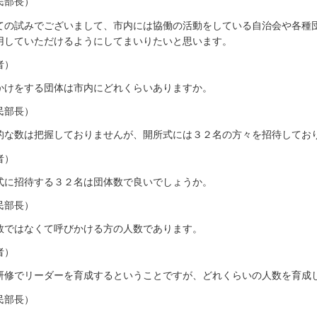
民部長）
ての試みでございまして、市内には協働の活動をしている自治会や各種
用していただけるようにしてまいりたいと思います。
者）
かけをする団体は市内にどれくらいありますか。
民部長）
的な数は把握しておりませんが、開所式には３２名の方々を招待してお
者）
式に招待する３２名は団体数で良いでしょうか。
民部長）
数ではなくて呼びかける方の人数であります。
者）
研修でリーダーを育成するということですが、どれくらいの人数を育成
民部長）