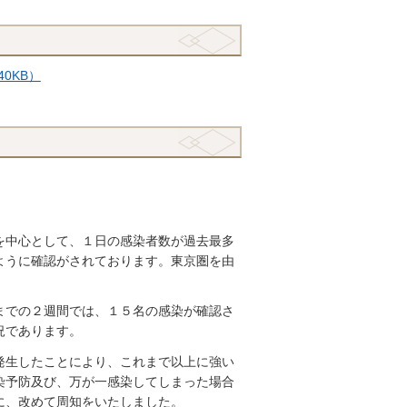
0KB）
を中心として、１日の感染者数が過去最多
ように確認がされております。東京圏を由
までの２週間では、１５名の感染が確認さ
況であります。
発生したことにより、これまで以上に強い
染予防及び、万が一感染してしまった場合
に、改めて周知をいたしました。