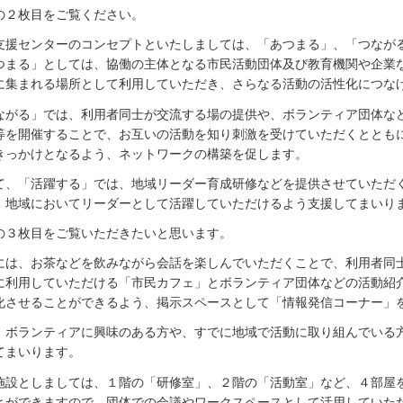
の２枚目をご覧ください。
支援センターのコンセプトといたしましては、「あつまる」、「つなが
つまる」としては、協働の主体となる市民活動団体及び教育機関や企業
に集まれる場所として利用していただき、さらなる活動の活性化につな
ながる」では、利用者同士が交流する場の提供や、ボランティア団体な
等を開催することで、お互いの活動を知り刺激を受けていただくととも
きっかけとなるよう、ネットワークの構築を促します。
て、「活躍する」では、地域リーダー育成研修などを提供させていただ
、地域においてリーダーとして活躍していただけるよう支援してまいり
の３枚目をご覧いただきたいと思います。
には、お茶などを飲みながら会話を楽しんでいただくことで、利用者同
に利用していただける「市民カフェ」とボランティア団体などの活動紹
化させることができるよう、掲示スペースとして「情報発信コーナー」
、ボランティアに興味のある方や、すでに地域で活動に取り組んでいる
てまいります。
施設としましては、１階の「研修室」、２階の「活動室」など、４部屋
とができますので、団体での会議やワークスペースとして活用していた