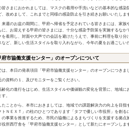
の皆さまにおかれましては、マスクの着用や手洗いなどの基本的な感染
ど、改めまして、これまでと同様の感染防止を引き続きお願いいたしま
、来週のお盆の期間に、甲府へ帰省を予定されている皆さまには、家族
もに、お迎えする甲府の皆さまには、十分な感染予防策を実施するなか
クを着用し、対面や大声での会話を避けたうえで、事前に料理を取り分
スなど、新しい生活スタイルを取り入れながら、今年の夏をお過ごしい
甲府市協働支援センター」のオープンについて
では、本日の発表項目「甲府市協働支援センター」のオープンにつきま
元の資料の１、及びモニターをご覧ください。
高齢化の進行をはじめ、生活スタイルや価値観の変化を背景に、地域に
ます。
したことから、本市におきましては、地域での課題解決力の向上を目指
クトＮＥＸＴ」の柱のひとつであります「タフで優しい市役所」を創る
」の事業を推進するため、市民の協働によるまちづくりを支援する拠点
市役所西庁舎を「甲府市協働支援センター」として新たにオープンしま