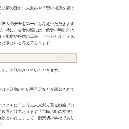
防止策のほか、人混みや３密の場所を避け
す。
や友人の安全を第一にお考えいただきます
で、特に、会食の際には、飲食の時以外は
ける配慮や座席の工夫、ソーシャルディス
ただきたいと考えております。
して、お話をさせていただきます。
おける活動の担い手不足などが懸念されて
すとともに「こうふ未来創り重点戦略プロ
に位置付けております「市民活動の支援と
施設といたしまして、旧穴切小学校であり
す。