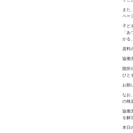
また
ペー
子ど
「あ
かる
資料
協働
開所
ひと
お願
なお
の検
協働
を解
本日