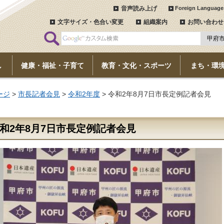
音声読み上げ
Foreign Language
文字サイズ・色合い変更
組織案内
お問い合わせ
し
健康・福祉・子育て
教育・文化・スポーツ
まち・環
ージ
>
市長記者会見
>
令和2年度
> 令和2年8月7日市長定例記者会見
和2年8月7日市長定例記者会見