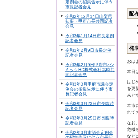
定例会の招集告示に伴う
市長記者会見
配
令和2年12月14日山梨県
知事・甲府市長共同記者
会見
令和3年1月14日市長定例
記者会見
発
令和3年2月9日市長定例
記者会見
おは
令和3年2月9日甲府市×シ
ミックHD株式会社臨時共
本日
同記者会見
はじ
令和3年3月甲府市議会定
を更
例会の招集告示に伴う市
長記者会見
来と
令和3年3月23日市長臨時
本市
記者会見
れて
令和3年3月25日市長臨時
なお
記者会見
危機
令和2年3月市議会定例会
など
の招集告示に伴う市長記