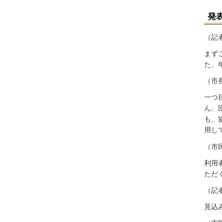
発
（記
まず
た、
（市
一つ
ん、
も、
用し
（市
利用
ただ
（記
見込