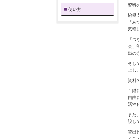
資料
使い方
協働
「あ
気軽
「つ
会」
出の
そし
上し
資料
１階
自由
活性
また
設し
貸出
くこ