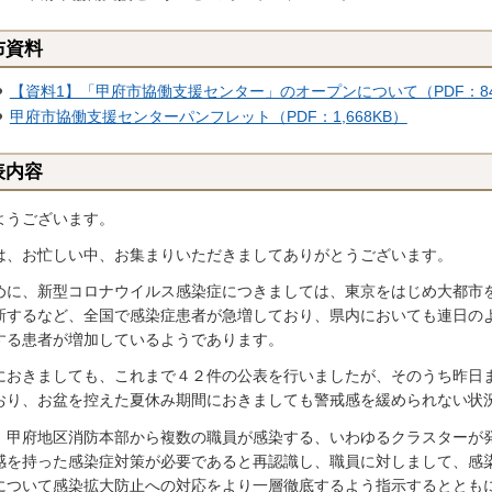
布資料
【資料1】「甲府市協働支援センター」のオープンについて（PDF：84
甲府市協働支援センターパンフレット（PDF：1,668KB）
表内容
ようございます。
は、お忙しい中、お集まりいただきましてありがとうございます。
めに、新型コロナウイルス感染症につきましては、東京をはじめ大都市
新するなど、全国で感染症患者が急増しており、県内においても連日の
する患者が増加しているようであります。
におきましても、これまで４２件の公表を行いましたが、そのうち昨日
おり、お盆を控えた夏休み期間におきましても警戒感を緩められない状
、甲府地区消防本部から複数の職員が感染する、いわゆるクラスターが
感を持った感染症対策が必要であると再認識し、職員に対しまして、感
について感染拡大防止への対応をより一層徹底するよう指示するととも