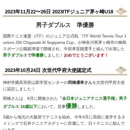
2023年11月22〜26日 2023ITFジュニア茅ヶ崎U18
男子ダブルス 準優勝
国際テニス連盟（ITF）のジュニア公式戦「ITF World Tennis Tour J
uniors J30 Chigasaki Ai Sugiyama Cup」が神奈川県茅ヶ崎市の柳島
スポーツ公園庭球場で開催され、中前孝至朗選手と組んで出場した
男子ダブルス
で
準優勝
しました！
おめでとうございます！
2023年10月24日 次世代甲府大使認定式
神村学園高等部山梨学習センターの
岡橋優希さん
を次世代甲府大使
に認定しました！
岡橋さんは、8月に開催された
「全日本ジュニアテニス選手権」男子
優勝
ダブルス 16歳以下
において、見事
しました。
3歳から地元の大阪府でテニスを始め、今年4月に高校に進学するタ
イミングで石井テニスアカデミーに所属して、日々テニスに励んで
います。