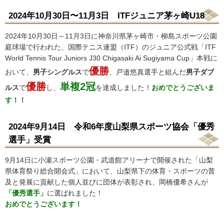
2024年10月30日〜11月3日 ITFジュニア茅ヶ崎U18
2024年10月30日～11月3日に神奈川県茅ヶ崎市・柳島スポーツ公園
庭球場で行われた、国際テニス連盟（ITF）のジュニア公式戦「ITF
World Tennis Tour Juniors J30 Chigasaki Ai Sugiyama Cup」本戦に
優勝
おいて、
男子シングルス
で
、戸邉悠真選手と組んだ
男子ダブ
優勝
単複2冠
ルス
で
し、
を達成しました！
おめでとうございま
す！！
2024年9月14日 令和6年度山梨県スポーツ協会「優秀
選手」受賞
9月14日に小瀬スポーツ公園・武道館アリーナで開催された「山梨
県体育祭り総合開会式」において、山梨県下の体育・スポーツの普
及と発展に貢献した個人並びに団体が表彰され、岡橋優希さんが
「優秀選手」
に選ばれました！
おめでとうございます！