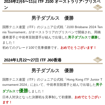
2024年2月6〜11日 ITF J100 オーストラリア･ブリスベ
ン
男子ダブルス 優勝
国際テニス連盟（ITF）のジュニア公式戦「J100 Brisbane 2024 Ten
nis Tournament」がオーストラリアのブリスベンで開催され、岡橋
優希選手と中前孝至朗選手が組んで出場した
男子ダブルス
で
優勝
し
ました！
初めてのグレード100で見事優勝です。
おめでとうございます！
2024年1月22〜27日 ITF J60香港
男子ダブルス 優勝
国際テニス連盟（ITF）のジュニア公式戦「Hong Kong ITF Junior T
ournament 2024」において、中前孝至朗選手と組んで出場した
男子
優勝
ダブルス
で
しました！
日本人対決となった決勝戦を見事制して初優勝。
おめでとうござい
ます！