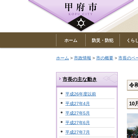
ホーム
防災・防犯
くら
ホーム
>
市政情報
>
市の概要
>
市長のペ
市長の主な動き
令和
平成26年度以前
1
平成27年4月
平成27年5月
平成27年6月
平成27年7月