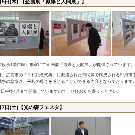
月5日(木) 【企画展「原爆と人間展」】
市役所1階市民活動室にて企画展「原爆と人間展」が開催されています。
は、広島市の「平和記念式典」に派遣された市民等で構成される甲府市
戦争の悲惨さ、平和の尊さを感じることができる内容となっております
月6日午後4時まで開催していますので、ぜひお立ち寄りください。
月7日(土)【光の森フェスタ】