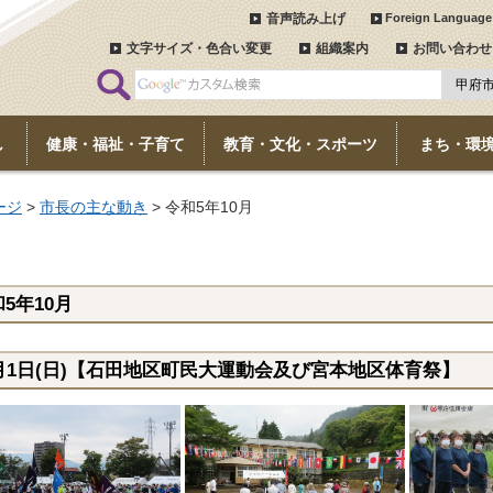
音声読み上げ
Foreign Language
文字サイズ・色合い変更
組織案内
お問い合わせ
し
健康・福祉・子育て
教育・文化・スポーツ
まち・環
ージ
>
市長の主な動き
> 令和5年10月
5年10月
0月1日(日)【石田地区町民大運動会及び宮本地区体育祭】