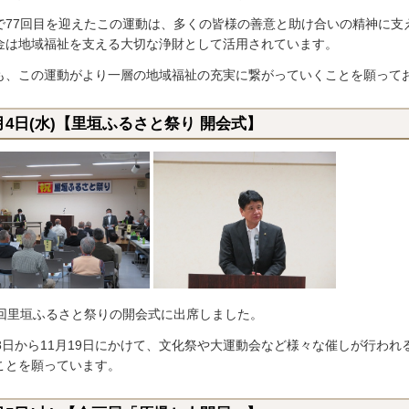
で77回目を迎えたこの運動は、多くの皆様の善意と助け合いの精神に支
金は地域福祉を支える大切な浄財として活用されています。
も、この運動がより一層の地域福祉の充実に繋がっていくことを願って
月4日(水)【里垣ふるさと祭り 開会式】
2回里垣ふるさと祭りの開会式に出席しました。
月8日から11月19日にかけて、文化祭や大運動会など様々な催しが行わ
ことを願っています。