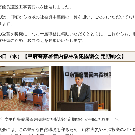
市優良建設工事表彰式を開催しました。
彰は、日頃から地域の社会資本整備の一翼を担い、ご尽力いただいてお
ります。
の受賞を契機に、なお一層職務に精励いただくとともに、これからも、
盤整備のため、お力添えをお願いいたします。
月3日（水）【甲府警察署管内森林防犯協議会 定期総会】
6年度甲府警察署管内森林防犯協議会定期総会が開催されました。
議会には、この豊かな自然環境を守るため、山林火災や不法投棄のパト