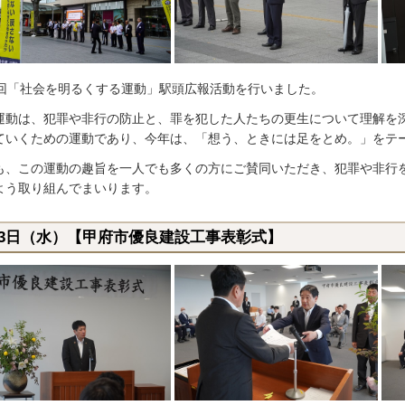
4回「社会を明るくする運動」駅頭広報活動を行いました。
運動は、犯罪や非行の防止と、罪を犯した人たちの更生について理解を
ていくための運動であり、今年は、「想う、ときには足をとめ。」をテ
も、この運動の趣旨を一人でも多くの方にご賛同いただき、犯罪や非行
よう取り組んでまいります。
月3日（水）【甲府市優良建設工事表彰式】