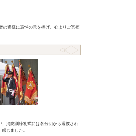
難者の皆様に哀悼の意を捧げ、心よりご冥福
が、消防訓練礼式には各分団から選抜され
く感じました。