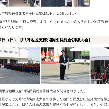
大空襲殉難横死者八十回忌追悼法要に参列しました。
20年7月6日の甲府大空襲により、かけがえのない命を失われた戦災殉
祈りいたします。
月7日（日）【甲府地区支部消防団員総合訓練大会】
0回甲府地区支部消防団員総合訓練大会が開催されました。
地区からは先月の消防操法大会で優勝した池田分団及び山城分団の皆様
様が出場され、日頃の訓練の成果を披露する姿が頼もしく、また、心強