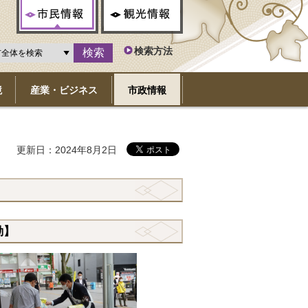
市民情報
観光情報
検索方法
境
産業・ビジネス
市政情報
更新日：2024年8月2日
動】