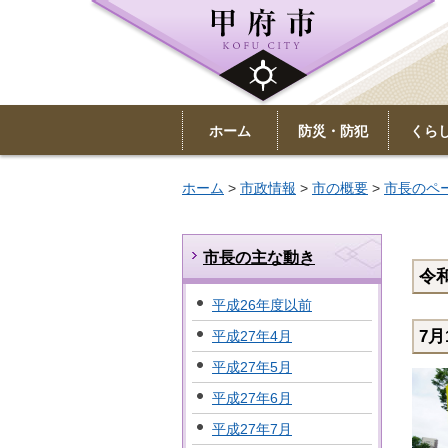
ホーム
防災・防犯
くら
ホーム
>
市政情報
>
市の概要
>
市長のペ
市長の主な動き
令和
平成26年度以前
7
平成27年4月
平成27年5月
平成27年6月
平成27年7月