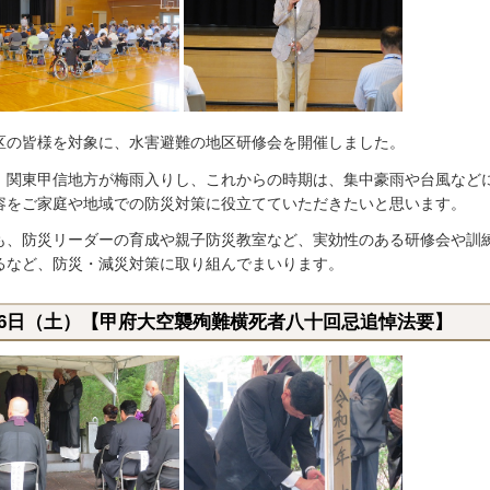
区の皆様を対象に、水害避難の地区研修会を開催しました。
、関東甲信地方が梅雨入りし、これからの時期は、集中豪雨や台風など
容をご家庭や地域での防災対策に役立てていただきたいと思います。
も、防災リーダーの育成や親子防災教室など、実効性のある研修会や訓
るなど、防災・減災対策に取り組んでまいります。
月6日（土）【甲府大空襲殉難横死者八十回忌追悼法要】