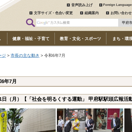
音声読み上げ
Foreign Language
文字サイズ・色合い変更
組織案内
お問い合わせ
し
健康・福祉・子育て
教育・文化・スポーツ
まち・環
ージ
>
市長の主な動き
> 令和6年7月
6年7月
月1日（月）【「社会を明るくする運動」 甲府駅駅頭広報活