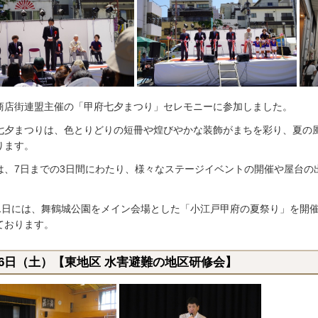
商店街連盟主催の「甲府七夕まつり」セレモニーに参加しました。
七夕まつりは、色とりどりの短冊や煌びやかな装飾がまちを彩り、夏の
ります。
は、7日までの3日間にわたり、様々なステージイベントの開催や屋台の
11日には、舞鶴城公園をメイン会場とした「小江戸甲府の夏祭り」を開
ております。
月6日（土）【東地区 水害避難の地区研修会】