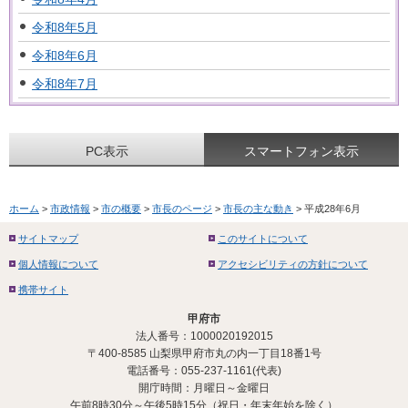
令和8年5月
令和8年6月
令和8年7月
PC表示
スマートフォン表示
ホーム
>
市政情報
>
市の概要
>
市長のページ
>
市長の主な動き
> 平成28年6月
サイトマップ
このサイトについて
個人情報について
アクセシビリティの方針について
携帯サイト
甲府市
法人番号：1000020192015
〒400-8585 山梨県甲府市丸の内一丁目18番1号
電話番号：055-237-1161(代表)
開庁時間：月曜日～金曜日
午前8時30分～午後5時15分（祝日・年末年始を除く）