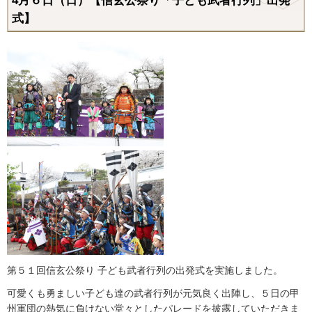
4月６日（日）【信玄公祭り「子ども武者行列」出発
式】
第５１回信玄公祭り 子ども武者行列の出発式を実施しました。
可愛くも勇ましい子ども達の武者行列が元気良く出陣し、５日の甲
州軍団の熱気に負けない堂々としたパレードを披露していただきま