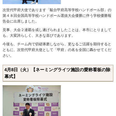
次世代甲府大使であります「駿台甲府高等学校ハンドボール部」の
第４８回全国高等学校ハンドボール選抜大会優勝に伴う学校優勝報
告会に出席しました。
見事、大会２連覇を成し遂げられましたことは、本市にとりまして
も、大変誇らしく、大きな喜びであります。
今後も、チーム内で切磋琢磨しながら、更なるご活躍を期待すると
ともに、次世代甲府大使として「甲府」の名を全国に轟かせてくだ
さい。
4月8日（火）【ネーミングライツ施設の愛称看板の除
幕式】