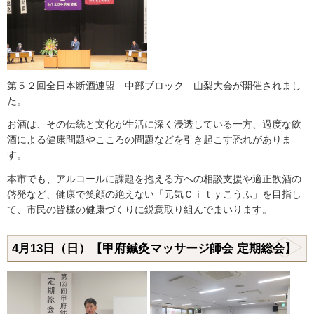
第５２回全日本断酒連盟 中部ブロック 山梨大会が開催されまし
た。
お酒は、その伝統と文化が生活に深く浸透している一方、過度な飲
酒による健康問題やこころの問題などを引き起こす恐れがありま
す。
本市でも、アルコールに課題を抱える方への相談支援や適正飲酒の
啓発など、健康で笑顔の絶えない「元気Ｃｉｔｙこうふ」を目指し
て、市民の皆様の健康づくりに鋭意取り組んでまいります。
4月13日（日）【甲府鍼灸マッサージ師会 定期総会】