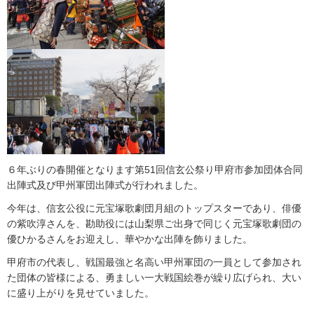
６年ぶりの春開催となります第51回信玄公祭り甲府市参加団体合同
出陣式及び甲州軍団出陣式が行われました。
今年は、信玄公役に元宝塚歌劇団月組のトップスターであり、俳優
の紫吹淳さんを、勘助役には山梨県ご出身で同じく元宝塚歌劇団の
優ひかるさんをお迎えし、華やかな出陣を飾りました。
甲府市の代表し、戦国最強と名高い甲州軍団の一員として参加され
た団体の皆様による、勇ましい一大戦国絵巻が繰り広げられ、大い
に盛り上がりを見せていました。